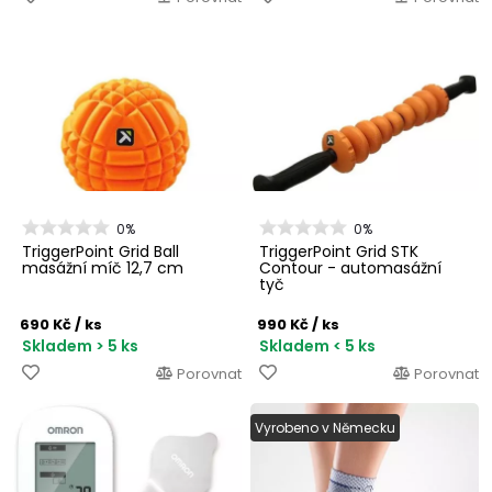
0%
0%
TriggerPoint Grid Ball
TriggerPoint Grid STK
masážní míč 12,7 cm
Contour - automasážní
tyč
690 Kč
/ ks
990 Kč
/ ks
Skladem > 5 ks
Skladem < 5 ks
Porovnat
Porovnat
Vyrobeno v Německu