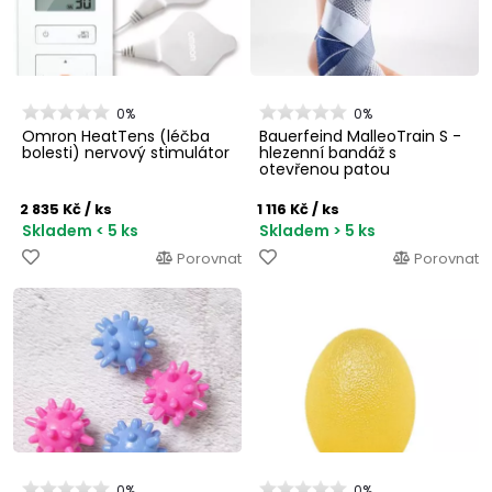
0%
0%
Omron HeatTens (léčba
Bauerfeind MalleoTrain S -
bolesti) nervový stimulátor
hlezenní bandáž s
otevřenou patou
2 835 Kč
/ ks
1 116 Kč
/ ks
Skladem < 5 ks
Skladem > 5 ks
Porovnat
Porovnat
0%
0%