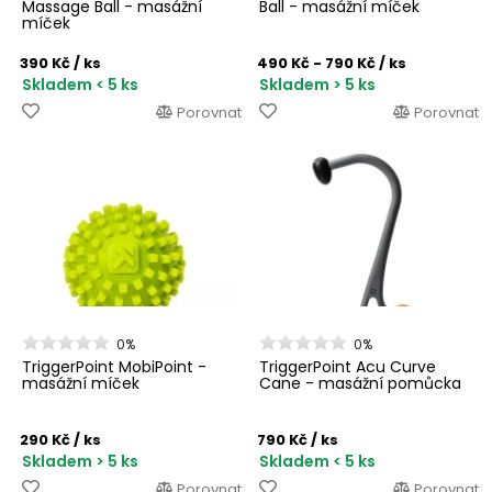
Massage Ball - masážní
Ball - masážní míček
míček
390 Kč
/ ks
490 Kč - 790 Kč
/ ks
Skladem < 5 ks
Skladem > 5 ks
Porovnat
Porovnat
0%
0%
TriggerPoint MobiPoint -
TriggerPoint Acu Curve
masážní míček
Cane - masážní pomůcka
290 Kč
/ ks
790 Kč
/ ks
Skladem > 5 ks
Skladem < 5 ks
Porovnat
Porovnat