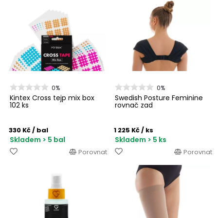
0%
0%
Kintex Cross tejp mix box
Swedish Posture Feminine
102 ks
rovnač zad
330 Kč
/ bal
1 225 Kč
/ ks
Skladem > 5 bal
Skladem > 5 ks
Porovnat
Porovnat