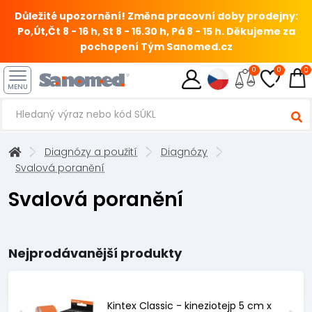
Důležité upozornění! Změna pracovní doby prodejny:
Po,Út,Čt 8 - 16 h, St 8 - 16.30 h, Pá 8 - 15 h.
Děkujeme za
pochopení Tým Sanomed.cz
0
0
0
MENU
Diagnózy a použití
Diagnózy
Svalová poranění
Svalová poranění
Nejprodávanější produkty
Kintex Classic - kineziotejp 5 cm x