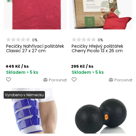
0%
0%
Pecičky Nahřívací polštářek
Pecičky Hřejivý polštářek
Classic 27 x 27 cm
Cherry Picolo 13 x 26 cm
445 Kč
/ ks
295 Kč
/ ks
Skladem > 5 ks
Skladem > 5 ks
Porovnat
Porovnat
Vyrobeno v Německu