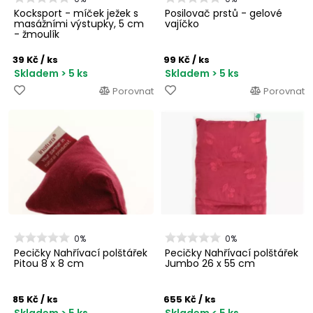
Kocksport - míček ježek s
Posilovač prstů - gelové
masážními výstupky, 5 cm
vajíčko
- žmoulík
39 Kč
/ ks
99 Kč
/ ks
Skladem > 5 ks
Skladem > 5 ks
Porovnat
Porovnat
0%
0%
Pecičky Nahřívací polštářek
Pecičky Nahřívací polštářek
Pitou 8 x 8 cm
Jumbo 26 x 55 cm
85 Kč
/ ks
655 Kč
/ ks
Skladem > 5 ks
Skladem < 5 ks