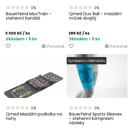
0%
0%
Bauerfeind MyoTrain -
Qmed Duo Ball - masážní
stehenní bandáž
míček dvojitý
3 300 Kč
/ ks
289 Kč
/ ks
Skladem > 5 ks
Skladem > 5 ks
Porovnat
Porovnat
Vyrobeno v Německu
0%
0%
Qmed Masážní podložka na
Bauerfeind Sports Sleeves
nohy
- stehenní kompresní
návleky