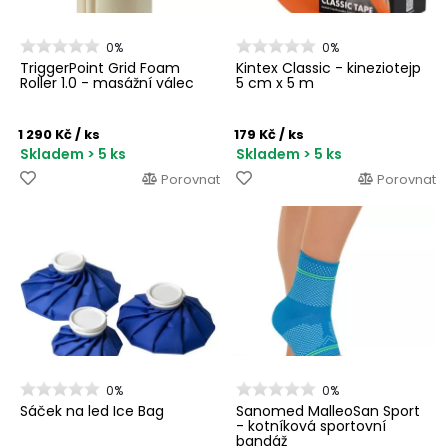
0%
0%
TriggerPoint Grid Foam
Kintex Classic - kineziotejp
Roller 1.0 - masážní válec
5 cm x 5 m
1 290 Kč
/ ks
179 Kč
/ ks
Skladem > 5 ks
Skladem > 5 ks
Porovnat
Porovnat
0%
0%
Sáček na led Ice Bag
Sanomed MalleoSan Sport
- kotníková sportovní
bandáž