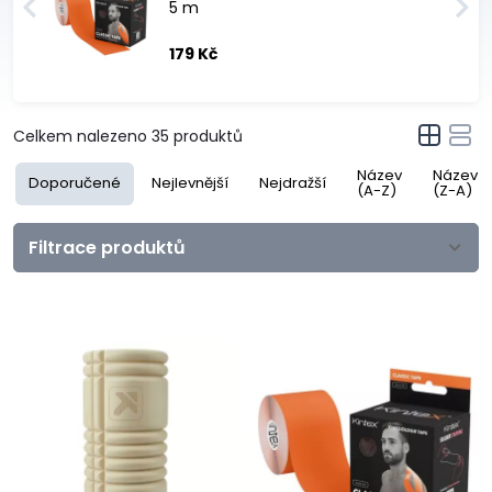
5 m
179 Kč
Celkem nalezeno
35
produktů
Název
Název
Doporučené
Nejlevnější
Nejdražší
(A-Z)
(Z-A)
Filtrace produktů