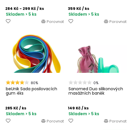
284 Kč - 299 Kč
/ ks
359 Kč
/ ks
Skladem > 5 ks
Skladem > 5 ks
Porovnat
Porovnat
80%
0%
beUnik Sada posilovacích
Sanomed Duo silikonových
gum 4ks
masážních baněk
285 Kč
/ ks
149 Kč
/ ks
Skladem > 5 ks
Skladem > 5 ks
Porovnat
Porovnat