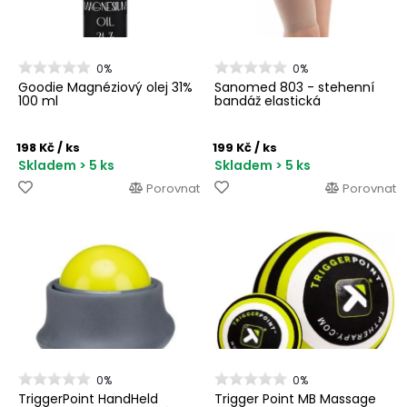
0%
0%
Goodie Magnéziový olej 31%
Sanomed 803 - stehenní
100 ml
bandáž elastická
198 Kč
/ ks
199 Kč
/ ks
Skladem > 5 ks
Skladem > 5 ks
Porovnat
Porovnat
0%
0%
TriggerPoint HandHeld
Trigger Point MB Massage