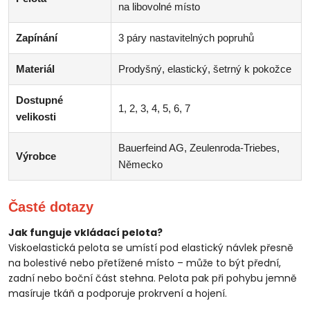
na libovolné místo
Zapínání
3 páry nastavitelných popruhů
Materiál
Prodyšný, elastický, šetrný k pokožce
Dostupné
1, 2, 3, 4, 5, 6, 7
velikosti
Bauerfeind AG, Zeulenroda-Triebes,
Výrobce
Německo
Časté dotazy
Jak funguje vkládací pelota?
Viskoelastická pelota se umístí pod elastický návlek přesně
na bolestivé nebo přetížené místo – může to být přední,
zadní nebo boční část stehna. Pelota pak při pohybu jemně
masíruje tkáň a podporuje prokrvení a hojení.