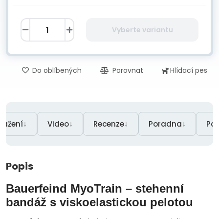
Vyberte variantu
Do oblíbených
Porovnat
Hlídací pes
↓
↓
↓
↓
tažení
Video
Recenze
Poradna
Po
Popis
Bauerfeind MyoTrain – stehenní
bandáž s viskoelastickou pelotou