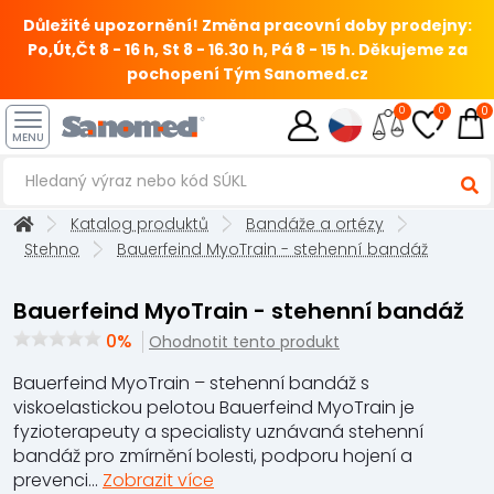
Důležité upozornění! Změna pracovní doby prodejny:
Po,Út,Čt 8 - 16 h, St 8 - 16.30 h, Pá 8 - 15 h.
Děkujeme za
pochopení Tým Sanomed.cz
0
0
0
MENU
Katalog produktů
Bandáže a ortézy
Stehno
Bauerfeind MyoTrain - stehenní bandáž
Bauerfeind MyoTrain - stehenní bandáž
0%
Ohodnotit tento produkt
Bauerfeind MyoTrain – stehenní bandáž s
viskoelastickou pelotou Bauerfeind MyoTrain je
fyzioterapeuty a specialisty uznávaná stehenní
bandáž pro zmírnění bolesti, podporu hojení a
prevenci...
Zobrazit více