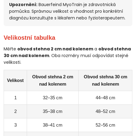
Upozornění:
Bauerfeind MyoTrain je zdravotnická
pomůcka. Správnou velikost a vhodnost pro konkrétní
diagnózu konzultujte s lékařem nebo fyzioterapeutem.
Velikostní tabulka
Měřte
obvod stehna 2 cm nad kolenem
a
obvod stehna
30 cm nad kolenem
. Oba rozměry musí odpovídat stejné
velikosti.
Obvod stehna 2 cm
Obvod stehna 30 cm
Velikost
nad kolenem
nad kolenem
1
32–35 cm
44–48 cm
2
35–38 cm
48–52 cm
3
38–41 cm
52–56 cm