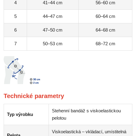
4
41–44 cm
56–60 cm
5
44–47 cm
60–64 cm
6
47–50 cm
64–68 cm
7
50–53 cm
68–72 cm
Technické parametry
Stehenní bandáž s viskoelastickou
Typ výrobku
pelotou
Viskoelastická – vkládací, umístitelná
Pelota