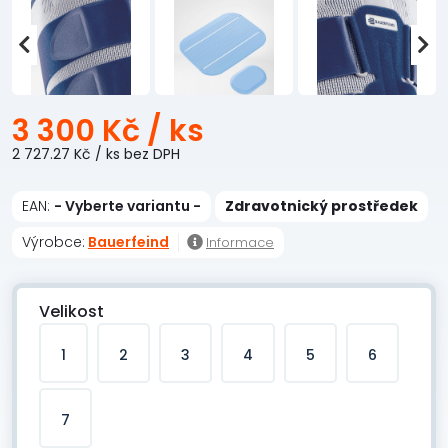
3 300 Kč
/ ks
2 727.27 Kč
/ ks
bez DPH
EAN:
- Vyberte variantu -
Zdravotnický prostředek
Výrobce:
Bauerfeind
Informace
Velikost
1
2
3
4
5
6
7