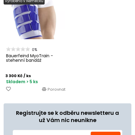
Vyrobeno v Německu
0%
Bauerfeind MyoTrain -
stehenní bandáž
3 300 Kč
/ ks
Skladem > 5 ks
Porovnat
Registrujte se k odběru newsletteru a
už Vám nic neunikne