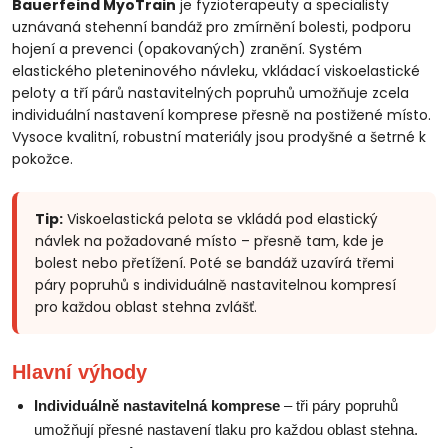
Bauerfeind MyoTrain
je fyzioterapeuty a specialisty
uznávaná stehenní bandáž pro zmírnění bolesti, podporu
hojení a prevenci (opakovaných) zranění. Systém
elastického pleteninového návleku, vkládací viskoelastické
peloty a tří párů nastavitelných popruhů umožňuje zcela
individuální nastavení komprese přesně na postižené místo.
Vysoce kvalitní, robustní materiály jsou prodyšné a šetrné k
pokožce.
Tip:
Viskoelastická pelota se vkládá pod elastický
návlek na požadované místo – přesně tam, kde je
bolest nebo přetížení. Poté se bandáž uzavírá třemi
páry popruhů s individuálně nastavitelnou kompresí
pro každou oblast stehna zvlášť.
Hlavní výhody
Individuálně nastavitelná komprese
– tři páry popruhů
umožňují přesné nastavení tlaku pro každou oblast stehna.