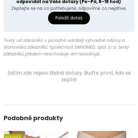
odpovídat na Vaše dotazy (Po–Pá, 8–18 hod)
.
Zeptejte se na co potřebujete, odpovíme co nejdříve.
Položit dotaz
Texty od zákazníků v poradně odrážejí výhradně názory a
stanoviska zákazníků. Společnost SANOMED, spol. s.r.o. texty
zákazníků předem neschvaluje ani neověřuje.
Zatím zde nejsou žádné dotazy. Buďte první, kdo se
zeptá!
Podobné produkty
NOVINKA