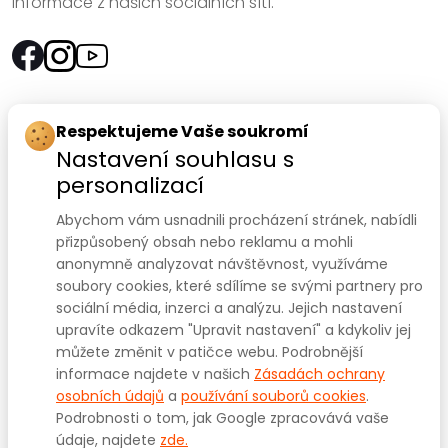
informace z našich sociálních sítí.
Rychlý kontakt:
Respektujeme Vaše soukromí
Nastavení souhlasu s
SANOMED, spol. s r.o.
personalizací
Palackého třída 240/75
Abychom vám usnadnili procházení stránek, nabídli
612 00 Brno-Královo Pole
přizpůsobený obsah nebo reklamu a mohli
anonymně analyzovat návštěvnost, využíváme
Prodejna:
+420 541 422 911
,
+420 541 422 912
soubory cookies, které sdílíme se svými partnery pro
e-mail
:
prodejna@sanomed.cz
sociální média, inzerci a analýzu. Jejich nastavení
upravíte odkazem "Upravit nastavení" a kdykoliv jej
můžete změnit v patičce webu. Podrobnější
E-shop:
+420 739 079 275
informace najdete v našich
Zásadách ochrany
e-mail:
eshop@sanomed.cz
osobních údajů
a
používání souborů cookies
.
Podrobnosti o tom, jak Google zpracovává vaše
údaje, najdete
zde.