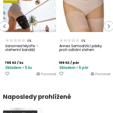
0%
0%
Sanomed MyoFix -
Annes Samodržící pásky
stehenní bandáž
proti odírání stehen
795 Kč
/ ks
199 Kč
/ pár
Skladem > 5 ks
Skladem < 5 pár
Porovnat
Porovnat
Naposledy prohlížené