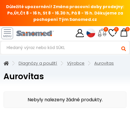
Důležité upozornění! Změna pracovní doby prodejny:
Po,Út,Čt 8 - 16 h, St 8 - 16.30 h, Pá 8 - 15 h.
Děkujeme za
pochopení Tým Sanomed.cz
0
0
0
MENU
Diagnózy a použití
Výrobce
Aurovitas
Aurovitas
Nebyly nalezeny žádné produkty.