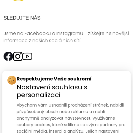
SLEDUJTE NÁS
Jsme na Facebooku a Instagramu - získejte nejnovější
informace z našich sociálních sítí.
Rychlý kontakt:
Respektujeme Vaše soukromí
Nastavení souhlasu s
SANOMED, spol. s r.o.
personalizací
Palackého třída 240/75
Abychom vám usnadnili procházení stránek, nabídli
612 00 Brno-Královo Pole
přizpůsobený obsah nebo reklamu a mohli
anonymně analyzovat návštěvnost, využíváme
Prodejna:
+420 541 422 911
,
+420 541 422 912
soubory cookies, které sdílíme se svými partnery pro
e-mail
:
prodejna@sanomed.cz
sociální média, inzerci a analýzu. Jejich nastavení