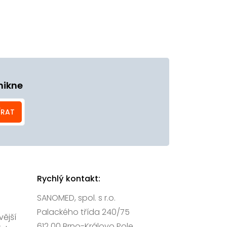
nikne
ÍRAT
Rychlý kontakt:
SANOMED, spol. s r.o.
Palackého třída 240/75
vější
612 00 Brno-Královo Pole