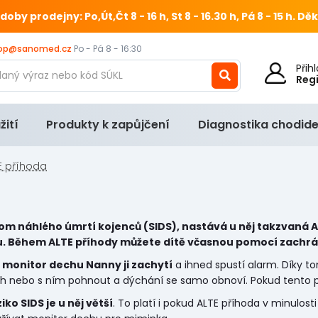
 prodejny: Po,Út,Čt 8 - 16 h, St 8 - 16.30 h, Pá 8 - 15 h.
Děk
op@sanomed.cz
Po - Pá 8 - 16:30
Při
Reg
žití
Produkty k zapůjčení
Diagnostika chodide
E příhoda
m náhlého úmrtí kojenců (SIDS), nastává u něj takzvaná AL
u. Během ALTE příhody můžete dítě včasnou pomocí zachrá
,
monitor dechu Nanny ji zachytí
a ihned spustí alarm. Díky 
h nebo s ním pohnout a dýchání se samo obnoví. Pokud tento po
ziko SIDS je u něj větší
. To platí i pokud ALTE příhoda v minulost