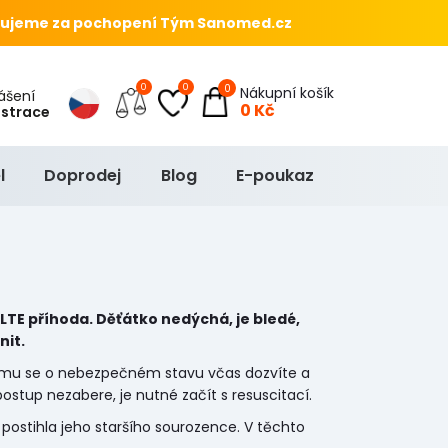
ujeme za pochopení Tým Sanomed.cz
0
0
0
Nákupní košík
hlášení
0 Kč
istrace
l
Doprodej
Blog
E-poukaz
TE příhoda. Děťátko nedýchá, je bledé,
nit.
tomu se o nebezpečném stavu včas dozvíte a
stup nezabere, je nutné začít s resuscitací.
i postihla jeho staršího sourozence. V těchto