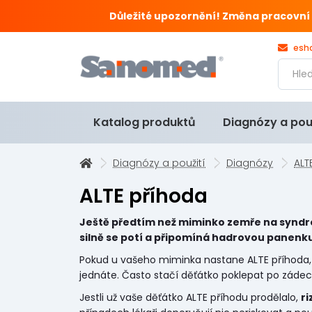
Důležité upozornění! Změna pracovní doby
esh
Katalog produktů
Diagnózy a pou
Diagnózy a použití
Diagnózy
ALT
ALTE příhoda
Ještě předtím než miminko zemře na syndro
silně se potí a připomíná hadrovou panenk
Pokud u vašeho miminka nastane ALTE příhoda
jednáte. Často stačí děťátko poklepat po zádec
Jestli už vaše děťátko ALTE příhodu prodělalo,
ri