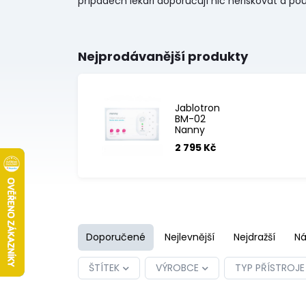
případech lékaři doporučují nic neriskovat a p
Nejprodávanější produkty
Jablotron
BM-02
Nanny
Monitor
2 795 Kč
dechu pro
miminka
Doporučené
Nejlevnější
Nejdražší
Ná
ŠTÍTEK
VÝROBCE
TYP PŘÍSTROJE