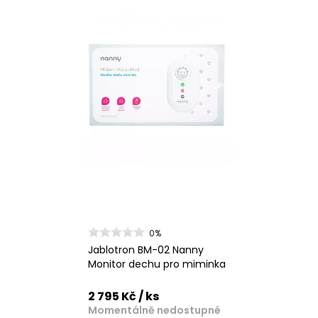
0%
Jablotron BM-02 Nanny
Monitor dechu pro miminka
2 795 Kč
/ ks
Momentálně nedostupné