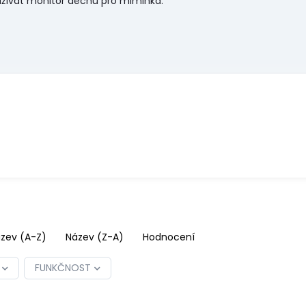
oužívat monitor dechu pro miminka.
zev (A-Z)
Název (Z-A)
Hodnocení
FUNKČNOST