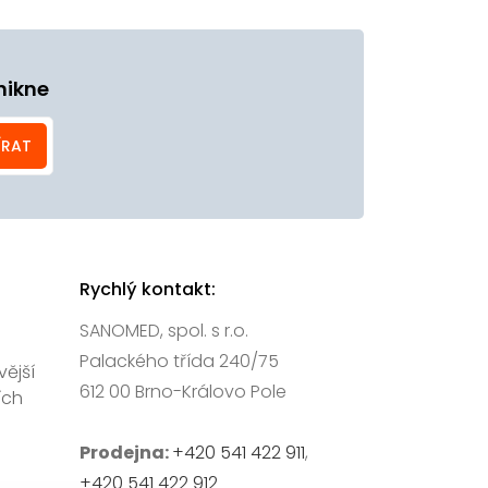
nikne
ÍRAT
Rychlý kontakt:
SANOMED, spol. s r.o.
Palackého třída 240/75
vější
612 00 Brno-Královo Pole
ích
Prodejna:
+420 541 422 911
,
+420 541 422 912