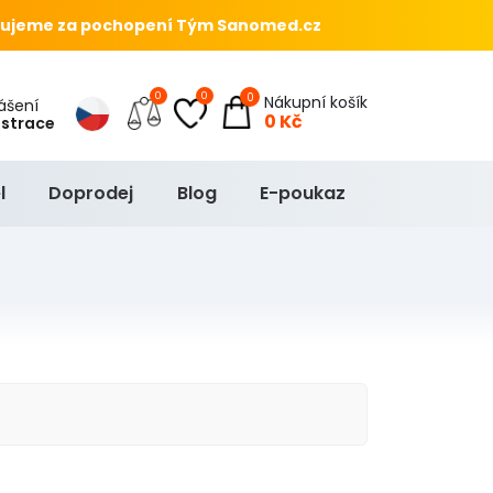
ujeme za pochopení Tým Sanomed.cz
0
0
0
Nákupní košík
hlášení
0 Kč
istrace
l
Doprodej
Blog
E-poukaz