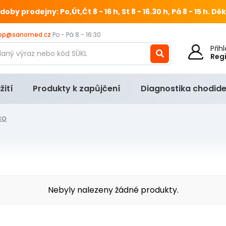
 prodejny: Po,Út,Čt 8 - 16 h, St 8 - 16.30 h, Pá 8 - 15 h.
Děk
op@sanomed.cz
Po - Pá 8 - 16:30
Při
Reg
žití
Produkty k zapůjčení
Diagnostika chodide
co
Nebyly nalezeny žádné produkty.