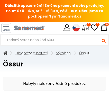
Důležité upozornění! Změna pracovní doby prodejny:
Po,Út,Čt 8 - 16 h, St 8 - 16.30 h, Pá 8 - 15 h.
Děkujeme za
pochopení Tým Sanomed.cz
0
0
0
MENU
Diagnózy a použití
Výrobce
Össur
Össur
Nebyly nalezeny žádné produkty.