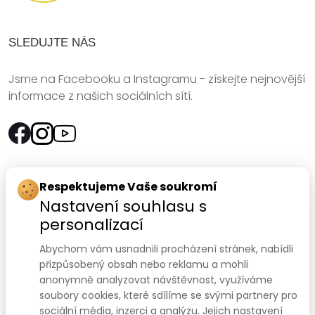
SLEDUJTE NÁS
Jsme na Facebooku a Instagramu - získejte nejnovější
informace z našich sociálních sítí.
Rychlý kontakt:
Respektujeme Vaše soukromí
Nastavení souhlasu s
SANOMED, spol. s r.o.
personalizací
Palackého třída 240/75
Abychom vám usnadnili procházení stránek, nabídli
612 00 Brno-Královo Pole
přizpůsobený obsah nebo reklamu a mohli
anonymně analyzovat návštěvnost, využíváme
Prodejna:
+420 541 422 911
,
+420 541 422 912
soubory cookies, které sdílíme se svými partnery pro
e-mail
:
prodejna@sanomed.cz
sociální média, inzerci a analýzu. Jejich nastavení