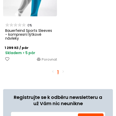
0%
Bauerfeind Sports Sleeves
- kompresní lýtkové
návleky
1 299 Kč
/ pár
Skladem > 5 pár
Porovnat
1
Registrujte se k odběru newsletteru a
už Vám nic neunikne