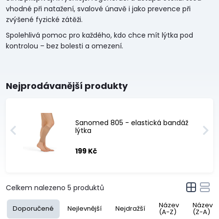
vhodné při natažení, svalové únavě i jako prevence při
zvýšené fyzické zátěži.
Spolehlivá pomoc pro každého, kdo chce mít lýtka pod
kontrolou – bez bolesti a omezení.
Nejprodávanější produkty
Sanomed 805 - elastická bandáž
lýtka
199 Kč
Celkem nalezeno
5
produktů
Název
Název
Doporučené
Nejlevnější
Nejdražší
(A-Z)
(Z-A)