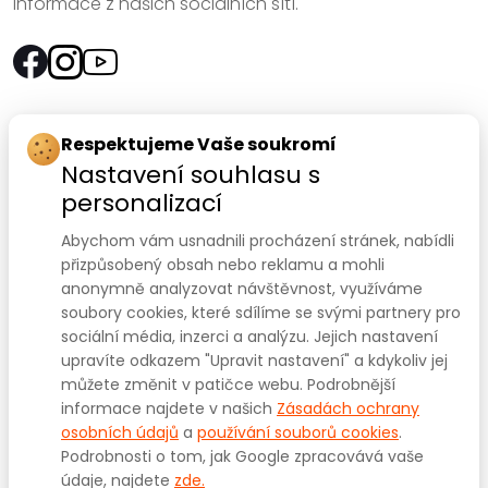
informace z našich sociálních sítí.
Rychlý kontakt:
Respektujeme Vaše soukromí
Nastavení souhlasu s
SANOMED, spol. s r.o.
personalizací
Palackého třída 240/75
Abychom vám usnadnili procházení stránek, nabídli
612 00 Brno-Královo Pole
přizpůsobený obsah nebo reklamu a mohli
anonymně analyzovat návštěvnost, využíváme
Prodejna:
+420 541 422 911
,
+420 541 422 912
soubory cookies, které sdílíme se svými partnery pro
e-mail
:
prodejna@sanomed.cz
sociální média, inzerci a analýzu. Jejich nastavení
upravíte odkazem "Upravit nastavení" a kdykoliv jej
můžete změnit v patičce webu. Podrobnější
E-shop:
+420 739 079 275
informace najdete v našich
Zásadách ochrany
e-mail:
eshop@sanomed.cz
osobních údajů
a
používání souborů cookies
.
Podrobnosti o tom, jak Google zpracovává vaše
údaje, najdete
zde.