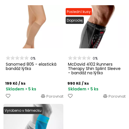
Poslední kusy
Doprodej
0%
0%
Sanomed 805 - elastická
McDavid 4102 Runners
bandáž lýtka
Therapy Shin Splint Sleeve
- bandáž na lýtko
199 Kč
/ ks
990 Kč
/ ks
Skladem > 5 ks
Skladem < 5 ks
Porovnat
Porovnat
Vyrobeno v Německu