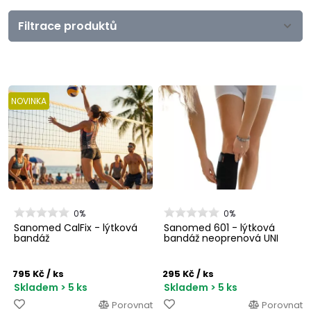
Filtrace produktů
NOVINKA
0%
0%
Sanomed CalFix - lýtková
Sanomed 601 - lýtková
bandáž
bandáž neoprenová UNI
795 Kč
/ ks
295 Kč
/ ks
Skladem > 5 ks
Skladem > 5 ks
Porovnat
Porovnat