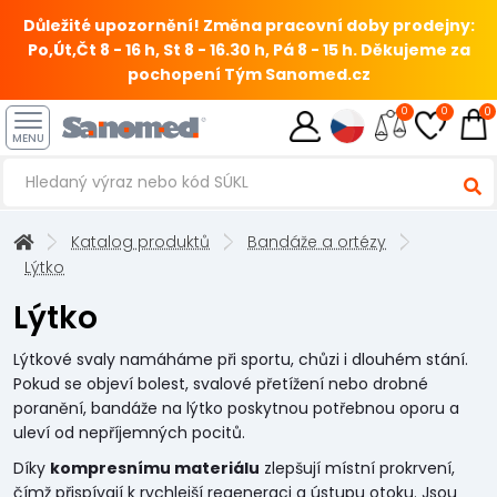
Důležité upozornění! Změna pracovní doby prodejny:
Po,Út,Čt 8 - 16 h, St 8 - 16.30 h, Pá 8 - 15 h.
Děkujeme za
pochopení Tým Sanomed.cz
0
0
0
MENU
Katalog produktů
Bandáže a ortézy
Lýtko
Lýtko
Lýtkové svaly namáháme při sportu, chůzi i dlouhém stání.
Pokud se objeví bolest, svalové přetížení nebo drobné
poranění, bandáže na lýtko poskytnou potřebnou oporu a
uleví od nepříjemných pocitů.
Díky
kompresnímu materiálu
zlepšují místní prokrvení,
čímž přispívají k rychlejší regeneraci a ústupu otoku. Jsou