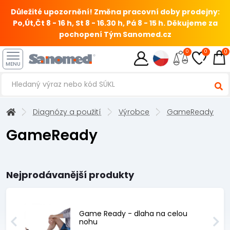
Důležité upozornění! Změna pracovní doby prodejny:
Po,Út,Čt 8 - 16 h, St 8 - 16.30 h, Pá 8 - 15 h.
Děkujeme za
pochopení Tým Sanomed.cz
0
0
0
MENU
Diagnózy a použití
Výrobce
GameReady
GameReady
Nejprodávanější produkty
Game Ready - dlaha na celou
nohu