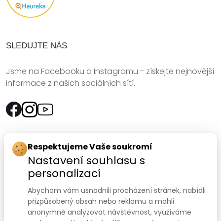
SLEDUJTE NÁS
Jsme na Facebooku a Instagramu - získejte nejnovější
informace z našich sociálních sítí.
Rychlý kontakt:
Respektujeme Vaše soukromí
Nastavení souhlasu s
SANOMED, spol. s r.o.
personalizací
Palackého třída 240/75
Abychom vám usnadnili procházení stránek, nabídli
612 00 Brno-Královo Pole
přizpůsobený obsah nebo reklamu a mohli
anonymně analyzovat návštěvnost, využíváme
Prodejna:
+420 541 422 911
,
+420 541 422 912