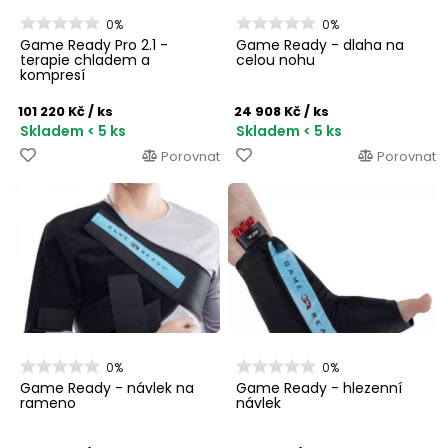
0%
0%
Game Ready Pro 2.1 -
Game Ready - dlaha na
terapie chladem a
celou nohu
kompresí
101 220 Kč
/ ks
24 908 Kč
/ ks
Skladem < 5 ks
Skladem < 5 ks
Porovnat
Porovnat
0%
0%
Game Ready - návlek na
Game Ready - hlezenní
rameno
návlek