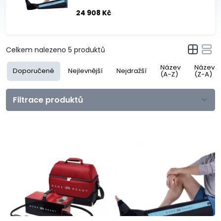
24 908 Kč
Celkem nalezeno
5
produktů
Název
Název
Doporučené
Nejlevnější
Nejdražší
(A-Z)
(Z-A)
Filtrace produktů