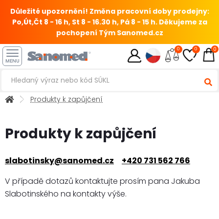
Důležité upozornění! Změna pracovní doby prodejny:
Po,Út,Čt 8 - 16 h, St 8 - 16.30 h, Pá 8 - 15 h.
Děkujeme za
pochopení Tým Sanomed.cz
0
0
0
MENU
Produkty k zapůjčení
Produkty k zapůjčení
slabotinsky@sanomed.cz
+420 731 562 766
V případě dotazů kontaktujte prosím pana Jakuba
Slabotinského na kontakty výše.