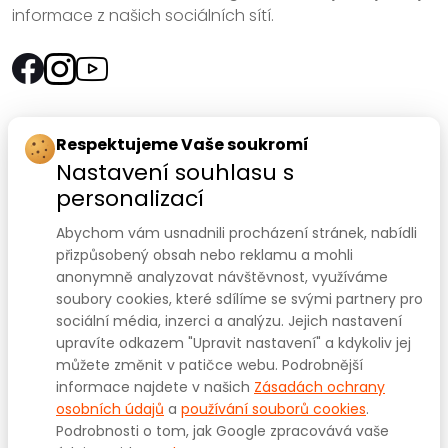
informace z našich sociálních sítí.
Rychlý kontakt:
Respektujeme Vaše soukromí
Nastavení souhlasu s
SANOMED, spol. s r.o.
personalizací
Palackého třída 240/75
Abychom vám usnadnili procházení stránek, nabídli
612 00 Brno-Královo Pole
přizpůsobený obsah nebo reklamu a mohli
anonymně analyzovat návštěvnost, využíváme
Prodejna:
+420 541 422 911
,
+420 541 422 912
soubory cookies, které sdílíme se svými partnery pro
e-mail
:
prodejna@sanomed.cz
sociální média, inzerci a analýzu. Jejich nastavení
upravíte odkazem "Upravit nastavení" a kdykoliv jej
můžete změnit v patičce webu. Podrobnější
E-shop:
+420 739 079 275
informace najdete v našich
Zásadách ochrany
e-mail:
eshop@sanomed.cz
osobních údajů
a
používání souborů cookies
.
Podrobnosti o tom, jak Google zpracovává vaše