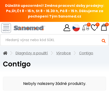
Důležité upozornění! Změna pracovní doby prodejny:
Po,Út,Čt 8 - 16 h, St 8 - 16.30 h, Pá 8 - 15 h.
Děkujeme za
pochopení Tým Sanomed.cz
0
0
0
MENU
Diagnózy a použití
Výrobce
Contigo
Contigo
Nebyly nalezeny žádné produkty.