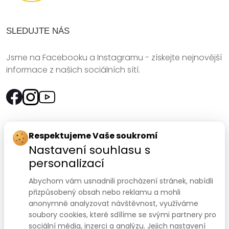
SLEDUJTE NÁS
Jsme na Facebooku a Instagramu - získejte nejnovější
informace z našich sociálních sítí.
Rychlý kontakt:
Respektujeme Vaše soukromí
Nastavení souhlasu s
SANOMED, spol. s r.o.
personalizací
Palackého třída 240/75
Abychom vám usnadnili procházení stránek, nabídli
612 00 Brno-Královo Pole
přizpůsobený obsah nebo reklamu a mohli
anonymně analyzovat návštěvnost, využíváme
Prodejna:
+420 541 422 911
,
+420 541 422 912
soubory cookies, které sdílíme se svými partnery pro
e-mail
:
prodejna@sanomed.cz
sociální média, inzerci a analýzu. Jejich nastavení