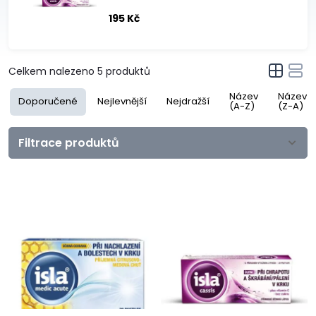
195 Kč
Celkem nalezeno
5
produktů
Název
Název
Doporučené
Nejlevnější
Nejdražší
(A-Z)
(Z-A)
Filtrace produktů