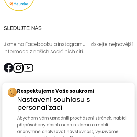
SLEDUJTE NÁS
Jsme na Facebooku a Instagramu - získejte nejnovější
informace z našich sociálních sítí.
Rychlý kontakt:
Respektujeme Vaše soukromí
Nastavení souhlasu s
SANOMED, spol. s r.o.
personalizací
Palackého třída 240/75
Abychom vám usnadnili procházení stránek, nabídli
612 00 Brno-Královo Pole
přizpůsobený obsah nebo reklamu a mohli
anonymně analyzovat návštěvnost, využíváme
Prodejna:
+420 541 422 911
,
+420 541 422 912