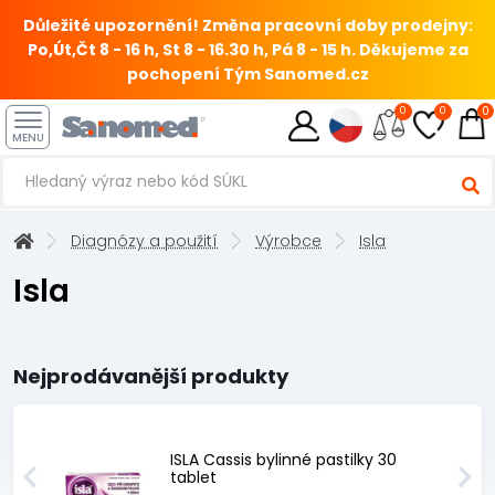
Důležité upozornění! Změna pracovní doby prodejny:
Po,Út,Čt 8 - 16 h, St 8 - 16.30 h, Pá 8 - 15 h.
Děkujeme za
pochopení Tým Sanomed.cz
0
0
0
MENU
Diagnózy a použití
Výrobce
Isla
Isla
Nejprodávanější produkty
ISLA Cassis bylinné pastilky 30
tablet