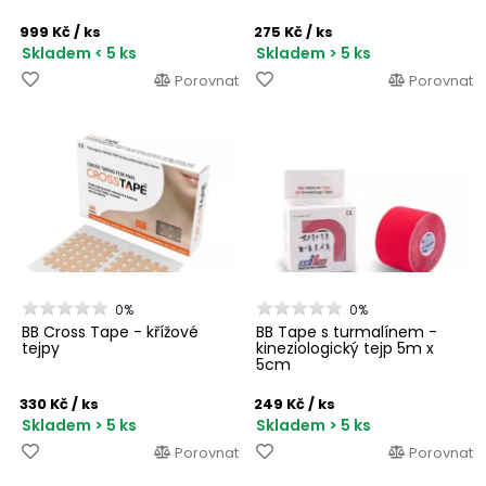
999 Kč
/ ks
275 Kč
/ ks
Skladem < 5 ks
Skladem > 5 ks
Porovnat
Porovnat
0%
0%
BB Cross Tape - křížové
BB Tape s turmalínem -
tejpy
kineziologický tejp 5m x
5cm
330 Kč
/ ks
249 Kč
/ ks
Skladem > 5 ks
Skladem > 5 ks
Porovnat
Porovnat