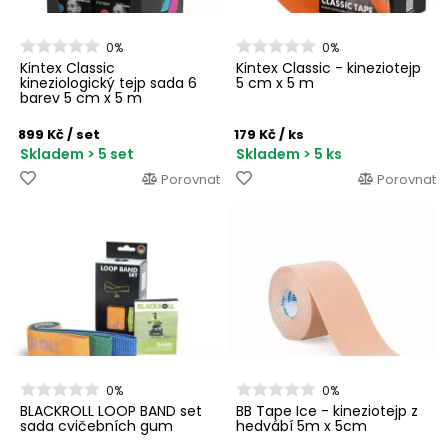
0%
0%
Kintex Classic
Kintex Classic - kineziotejp
kineziologický tejp sada 6
5 cm x 5 m
barev 5 cm x 5 m
899 Kč
/ set
179 Kč
/ ks
Skladem > 5 set
Skladem > 5 ks
Porovnat
Porovnat
0%
0%
BLACKROLL LOOP BAND set
BB Tape Ice - kineziotejp z
sada cvičebních gum
hedvábí 5m x 5cm