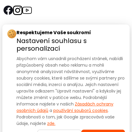
Rychlý kontakt:
Respektujeme Vaše soukromí
Nastavení souhlasu s
SANOMED, spol. s r.o.
personalizací
Palackého třída 240/75
Abychom vám usnadnili procházení stránek, nabídli
612 00 Brno-Královo Pole
přizpůsobený obsah nebo reklamu a mohli
anonymně analyzovat návštěvnost, využíváme
Prodejna:
+420 541 422 911
,
+420 541 422 912
soubory cookies, které sdílíme se svými partnery pro
e-mail
:
prodejna@sanomed.cz
sociální média, inzerci a analýzu. Jejich nastavení
upravíte odkazem "Upravit nastavení" a kdykoliv jej
můžete změnit v patičce webu. Podrobnější
E-shop:
+420 739 079 275
informace najdete v našich
Zásadách ochrany
e-mail:
eshop@sanomed.cz
osobních údajů
a
používání souborů cookies
.
Podrobnosti o tom, jak Google zpracovává vaše
údaje, najdete
zde.
Copyright © 2025
www.sanomed.cz
. Všechna práva