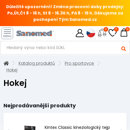
Důležité upozornění! Změna pracovní doby prodejny:
Po,Út,Čt 8 - 16 h, St 8 - 16.30 h, Pá 8 - 15 h.
Děkujeme za
pochopení Tým Sanomed.cz
0
0
0
MENU
Katalog produktů
Pro sportovce
Hokej
Hokej
Nejprodávanější produkty
Kintex Classic kineziologický tejp