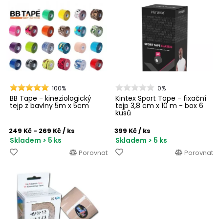
100%
0%
BB Tape - kineziologický
Kintex Sport Tape - fixační
tejp z bavlny 5m x 5cm
tejp 3,8 cm x 10 m - box 6
kusů
249 Kč - 269 Kč
/ ks
399 Kč
/ ks
Skladem > 5 ks
Skladem > 5 ks
Porovnat
Porovnat