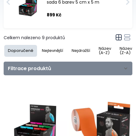
sada 6 barev 5 cm x 5 m
899 Kč
Celkem nalezeno
9
produktů
Název
Název
Doporučené
Nejlevnější
Nejdražší
(A-Z)
(Z-A)
Filtrace produktů