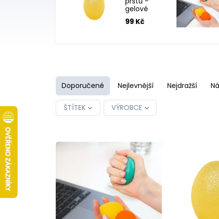
prstů -
gelové
vajíčko
99 Kč
Doporučené
Nejlevnější
Nejdražší
Ná
ŠTÍTEK
VÝROBCE