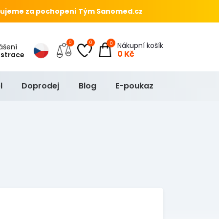
ujeme za pochopení Tým Sanomed.cz
0
0
0
Nákupní košík
hlášení
0 Kč
istrace
l
Doprodej
Blog
E-poukaz