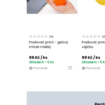
0%
0
Posilovač prstů - gelový
Posilovač prst
míček měkký
vajíčko
99 Kč
/ ks
99 Kč
/ ks
Skladem > 5 ks
Skladem > 5 k
Porovnat
Porovnat
Regi