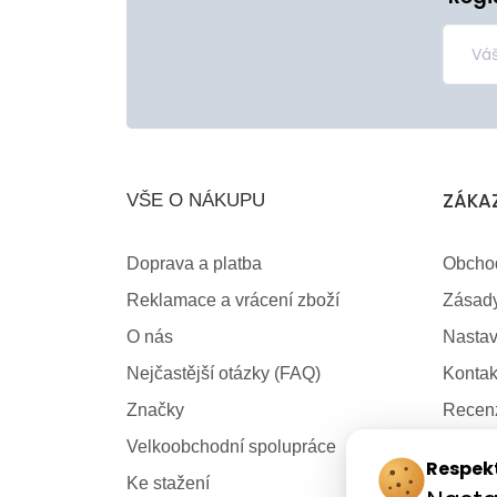
ZÁKA
VŠE O NÁKUPU
Doprava a platba
Obcho
Reklamace a vrácení zboží
Zásady
O nás
Nastav
Nejčastější otázky (FAQ)
Kontak
Značky
Recen
Velkoobchodní spolupráce
Kariér
Respek
Ke stažení