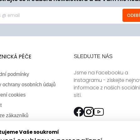
ODEB
ZNICKÁ PÉČE
SLEDUJTE NÁS
Jsme na Facebooku a
dní podmínky
Instagramu - získejte nejno
 ochrany osobních údajů
informace z našich sociáln
sítí.
ení cookies
t
ze zákazníků
a - volné pozice
tujeme Vaše soukromí