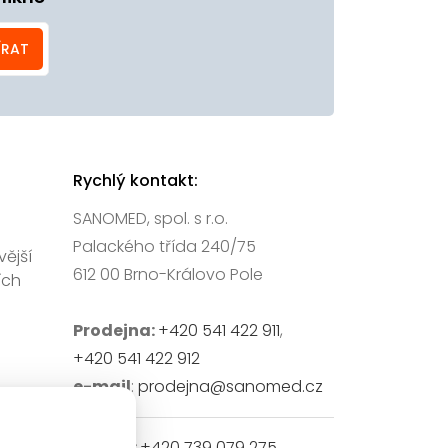
ÍRAT
Rychlý kontakt:
SANOMED, spol. s r.o.
Palackého třída 240/75
vější
612 00 Brno-Královo Pole
ích
Prodejna:
+420 541 422 911
,
+420 541 422 912
e-mail
:
prodejna@sanomed.cz
E-shop:
+420 739 079 275