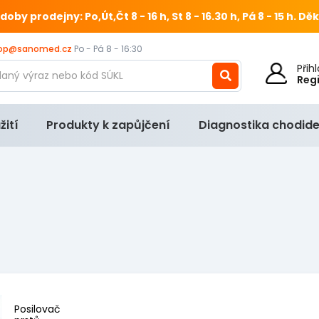
 prodejny: Po,Út,Čt 8 - 16 h, St 8 - 16.30 h, Pá 8 - 15 h.
Děk
op@sanomed.cz
Po - Pá 8 - 16:30
Při
Reg
žití
Produkty k zapůjčení
Diagnostika chodide
Posilovač