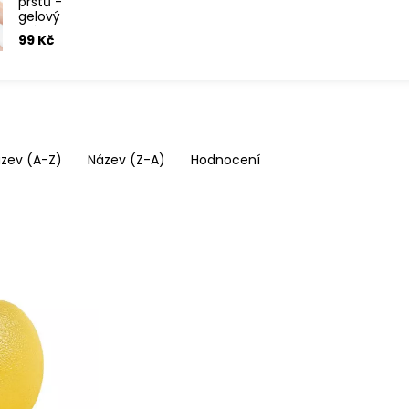
prstů -
gelový
míček
99 Kč
měkký
zev (A-Z)
Název (Z-A)
Hodnocení