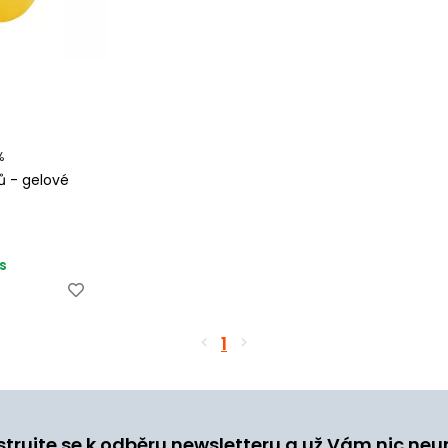
%
ů - gelové
s
1
strujte se k odběru newsletteru a už Vám nic neu