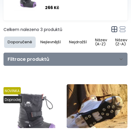
266 Kč
Celkem nalezeno
3
produktů
Název
Název
Doporučené
Nejlevnější
Nejdražší
(A-Z)
(Z-A)
Filtrace produktů
NOVINKA
Doprodej