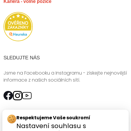
Kariéra - volné pozice
SLEDUJTE NÁS
Jsme na Facebooku a Instagramu - získejte nejnovější
informace z našich sociálních sítí.
Rychlý kontakt:
Respektujeme Vaše soukromí
Nastavení souhlasu s
SANOMED, spol. s r.o.