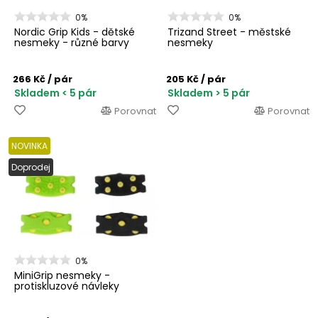
0%
0%
Nordic Grip Kids - dětské
Trizand Street - městské
nesmeky - různé barvy
nesmeky
266 Kč
/ pár
205 Kč
/ pár
Skladem < 5 pár
Skladem > 5 pár
Porovnat
Porovnat
NOVINKA
Doprodej
0%
MiniGrip nesmeky -
protiskluzové návleky