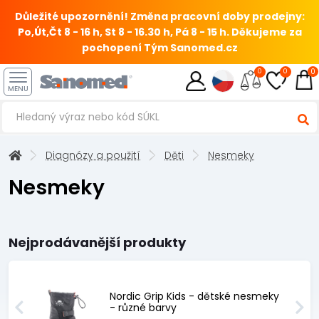
Důležité upozornění! Změna pracovní doby prodejny:
Po,Út,Čt 8 - 16 h, St 8 - 16.30 h, Pá 8 - 15 h.
Děkujeme za
pochopení Tým Sanomed.cz
0
0
0
MENU
Diagnózy a použití
Děti
Nesmeky
Nesmeky
Nejprodávanější produkty
Nordic Grip Kids - dětské nesmeky
- různé barvy