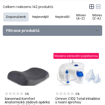
Celkem nalezeno
142
produktů
Název
Název
Doporučené
Nejlevnější
Nejdražší
(A-Z)
(Z-A)
Filtrace produktů
Hrazeno zdravotní pojišťovnou
0%
0%
Sanomed Komfort
Omron C102 Total Inhalátor
Anatomická zádová opěrka
s nosní sprchou