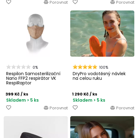
Porovnat
Porovnat
0%
100%
Respilon Samosterilizační
DryPro vodotěsný návlek
Nano FFP2 respirátor VK
na celou ruku
RespiRaptor
399 Kč
/ ks
1 290 Kč
/ ks
Skladem > 5 ks
Skladem > 5 ks
Porovnat
Porovnat