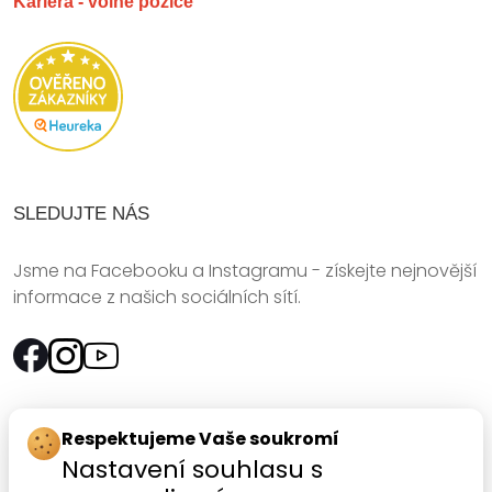
Kariéra - volné pozice
SLEDUJTE NÁS
Jsme na Facebooku a Instagramu - získejte nejnovější
informace z našich sociálních sítí.
Rychlý kontakt:
Respektujeme Vaše soukromí
Nastavení souhlasu s
SANOMED, spol. s r.o.