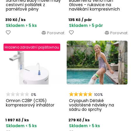
Sanomed BabyTravel malý
Bauerfeind VenoTrain
cestovní polšářek z
Gloves - rukavice na
paměťové pěny
navlékání kompresivních
punčoch
310 Kč
/ ks
135 Kč
/ pár
Skladem > 5 ks
Skladem > 5 pár
Porovnat
Porovnat
Hrazeno zdravotní pojišťovnou
0%
100%
Omron C28P (C105)
Cryopush Dětské
kompresorový inhalátor
vodotěsné návleky na
sádru do sprchy
1 897 Kč
/ ks
279 Kč
/ ks
Skladem < 5 ks
Skladem > 5 ks