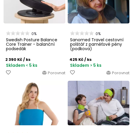
0%
0%
Swedish Posture Balance
Sanomed Travel cestovní
Core Trainer - balanční
polštář z paměťové pěny
podsedák
(podkova)
2 390 Kč
/ ks
425 Kč
/ ks
Skladem < 5 ks
Skladem > 5 ks
Porovnat
Porovnat