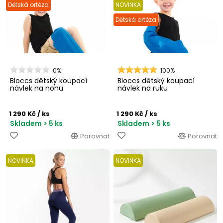
Dětská ortéza
NOVINKA
Dětská ortéza
0%
100%
Bloccs dětský koupací
Bloccs dětský koupací
návlek na nohu
návlek na ruku
1 290 Kč
/ ks
1 290 Kč
/ ks
Skladem > 5 ks
Skladem > 5 ks
Porovnat
Porovnat
NOVINKA
NOVINKA