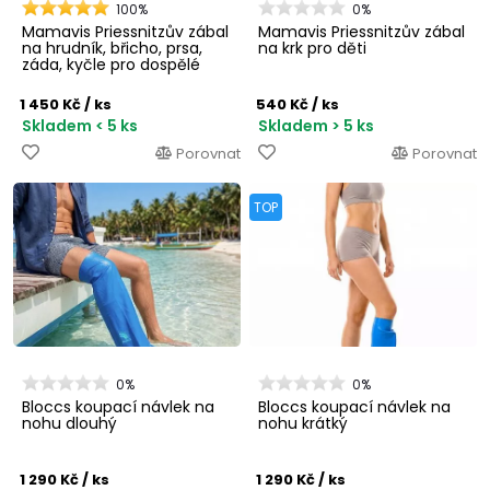
100%
0%
Mamavis Priessnitzův zábal
Mamavis Priessnitzův zábal
na hrudník, břicho, prsa,
na krk pro děti
záda, kyčle pro dospělé
1 450 Kč
/ ks
540 Kč
/ ks
Skladem < 5 ks
Skladem > 5 ks
Porovnat
Porovnat
TOP
0%
0%
Bloccs koupací návlek na
Bloccs koupací návlek na
nohu dlouhý
nohu krátký
1 290 Kč
/ ks
1 290 Kč
/ ks