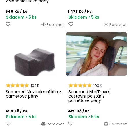
z viscoelastické pěny
549 Kč
/ ks
1 478 Kč
/ ks
Skladem > 5 ks
Skladem < 5 ks
Porovnat
Porovnat
100%
100%
Sanomed Mezikolenní klín z
Sanomed MiniTravel
paměťové pěny
cestovní polštář z
paměťové pěny
499 Kč
/ ks
425 Kč
/ ks
Skladem > 5 ks
Skladem > 5 ks
Porovnat
Porovnat