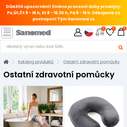
Důležité upozornění! Změna pracovní doby prodejny:
Po,Út,Čt 8 - 16 h, St 8 - 16.30 h, Pá 8 - 15 h.
Děkujeme za
pochopení Tým Sanomed.cz
0
0
0
MENU
Katalog produktů
Ostatní zdravotní pomůcky
Ostatní zdravotní pomůcky