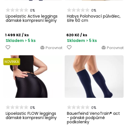
0%
0%
Lipoelastic Active leggings
Habys Polohovací půlválec,
dámské kompresní legíny
šíře 60 cm
1 499 Kč
/ ks
620 Kč
/ ks
Skladem > 5 ks
Skladem > 5 ks
Porovnat
Porovnat
NOVINKA
0%
0%
Lipoelastic FLOW leggings
Bauerfeind VenoTrain® act
dámské kompresní legíny
- pánské podpůrné
podkolenky