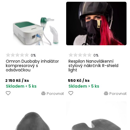
0%
0%
Omron Duobaby inhalátor
Respilon Nanovlákenní
kompresorový s
stylový nákrčník R-shield
odsávačkou
light
2 150 Kč
/ ks
550 Kč
/ ks
Skladem < 5 ks
Skladem > 5 ks
Porovnat
Porovnat