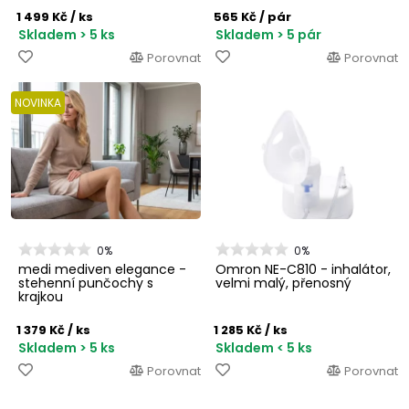
1 499 Kč
/ ks
565 Kč
/ pár
Skladem > 5 ks
Skladem > 5 pár
Porovnat
Porovnat
NOVINKA
0%
0%
medi mediven elegance -
Omron NE-C810 - inhalátor,
stehenní punčochy s
velmi malý, přenosný
krajkou
1 379 Kč
/ ks
1 285 Kč
/ ks
Skladem > 5 ks
Skladem < 5 ks
Porovnat
Porovnat