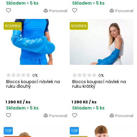
Skladem > 5 ks
Skladem > 5 ks
Porovnat
Porovnat
NOVINKA
NOVINKA
0%
0%
Bloccs koupací návlek na
Bloccs koupací návlek na
ruku dlouhý
ruku krátký
1 290 Kč
/ ks
1 290 Kč
/ ks
Skladem > 5 ks
Skladem > 5 ks
Porovnat
Porovnat
TOP
TOP