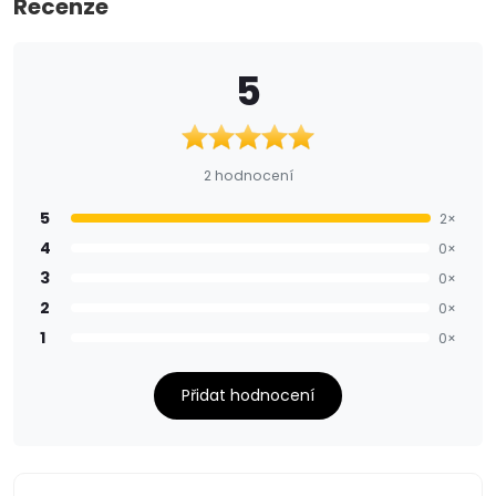
Recenze
5
2 hodnocení
5
2×
4
0×
3
0×
2
0×
1
0×
Přidat hodnocení