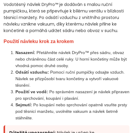
Vodotěsný návlek DryPro™ je dodáván s malou ruční
pumpičkou, která se připevňuje k bílému ventilu v blízkosti
těsnicí manžety. Po odsátí vzduchu z vnitřního prostoru
návleku vznikne vakuum, díky kterému návlek přilne ke
končetině a pomáhá udržet sádru nebo obvaz v suchu.
Použití návleku krok za krokem
Nasazení:
Přetáhněte návlek DryPro™ přes sádru, obvaz
nebo chráněnou část celé ruky. U horní končetiny může být
vhodná pomoc druhé osoby.
Odsátí vzduchu:
Pomocí ruční pumpičky odsajte vzduch.
Návlek se přizpůsobí tvaru končetiny a vytvoří vakuové
těsnění.
Použití ve vodě:
Po správném nasazení je návlek připraven
pro sprchování, koupání i plavání.
Sejmutí:
Po koupání nebo sprchování opatrně vsuňte prsty
pod těsnicí manžetu, uvolněte vakuum a návlek šetrně
stáhněte.
Důležité upozornění:
Návlek je určen ke