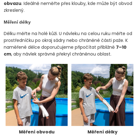
obvazu
. Ideálně neměřte přes klouby, kde může být obvod
zkreslený.
Měření délky
Délku měřte na holé kůži. U návleku na celou ruku měřte od
prostředníčku po okraj sádry nebo chráněné části paže. K
naměřené délce doporučujeme připočítat přibližně
7–10
cm
, aby návlek správně překryl chráněnou oblast.
Měření obvodu
Měření délky