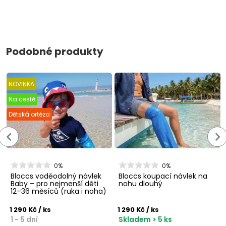
Podobné produkty
NOVINKA
Na cestě
Dětská ortéza
0%
0%
Bloccs voděodolný návlek
Bloccs koupací návlek na
Baby – pro nejmenší děti
nohu dlouhý
12–36 měsíců (ruka i noha)
1 290 Kč
/ ks
1 290 Kč
/ ks
1 - 5 dní
Skladem > 5 ks