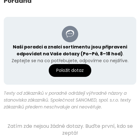
Poradna
Naši poradci a znalci sortimentu jsou připraveni
odpovídat na Vaše dotazy (Po–Pá, 8–18 hod)
.
Zeptejte se na co potřebujete, odpovíme co nejdříve.
Položit dotaz
Texty od zákazníků v poradně odrážejí výhradně názory a
stanoviska zákazníků. Společnost SANOMED, spol. s.r.o. texty
zákazníků předem neschvaluje ani neověřuje.
Zatím zde nejsou žádné dotazy. Buďte první, kdo se
zeptá!