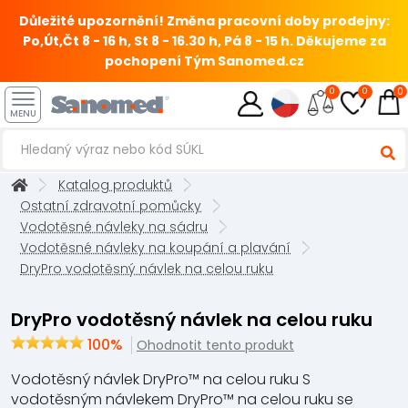
Důležité upozornění! Změna pracovní doby prodejny:
Po,Út,Čt 8 - 16 h, St 8 - 16.30 h, Pá 8 - 15 h.
Děkujeme za
pochopení Tým Sanomed.cz
0
0
0
MENU
Katalog produktů
Ostatní zdravotní pomůcky
Vodotěsné návleky na sádru
Vodotěsné návleky na koupání a plavání
DryPro vodotěsný návlek na celou ruku
DryPro vodotěsný návlek na celou ruku
100%
Ohodnotit tento produkt
Vodotěsný návlek DryPro™ na celou ruku S
vodotěsným návlekem DryPro™ na celou ruku se