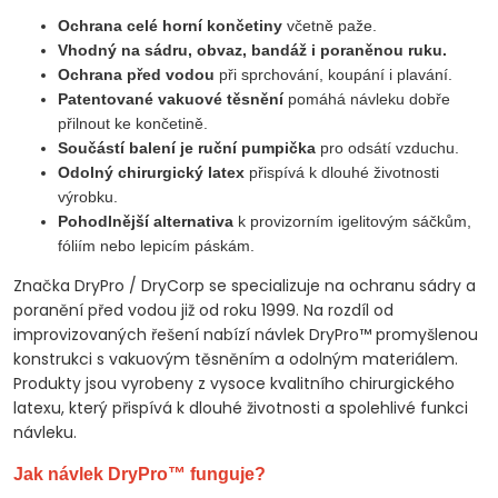
Ochrana celé horní končetiny
včetně paže.
Vhodný na sádru, obvaz, bandáž i poraněnou ruku.
Ochrana před vodou
při sprchování, koupání i plavání.
Patentované vakuové těsnění
pomáhá návleku dobře
přilnout ke končetině.
Součástí balení je ruční pumpička
pro odsátí vzduchu.
Odolný chirurgický latex
přispívá k dlouhé životnosti
výrobku.
Pohodlnější alternativa
k provizorním igelitovým sáčkům,
fóliím nebo lepicím páskám.
Značka DryPro / DryCorp se specializuje na ochranu sádry a
poranění před vodou již od roku 1999. Na rozdíl od
improvizovaných řešení nabízí návlek DryPro™ promyšlenou
konstrukci s vakuovým těsněním a odolným materiálem.
Produkty jsou vyrobeny z vysoce kvalitního chirurgického
latexu, který přispívá k dlouhé životnosti a spolehlivé funkci
návleku.
Jak návlek DryPro™ funguje?