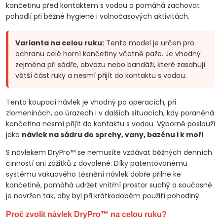
končetinu před kontaktem s vodou a pomáhá zachovat
pohodlí při běžné hygieně i volnočasových aktivitách.
Varianta na celou ruku:
Tento model je určen pro
ochranu celé horní končetiny včetně paže. Je vhodný
zejména při sádře, obvazu nebo bandáži, které zasahují
větší část ruky a nesmí přijít do kontaktu s vodou.
Tento koupací návlek je vhodný po operacích, při
zlomeninách, po úrazech i v dalších situacích, kdy poraněná
končetina nesmí přijít do kontaktu s vodou. Výborně poslouží
jako
návlek na sádru do sprchy, vany, bazénu i k moři
.
S návlekem DryPro™ se nemusíte vzdávat běžných denních
činností ani zážitků z dovolené. Díky patentovanému
systému vakuového těsnění návlek dobře přilne ke
končetině, pomáhá udržet vnitřní prostor suchý a současně
je navržen tak, aby byl při krátkodobém použití pohodlný.
Proč zvolit návlek DryPro™ na celou ruku?