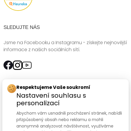
SLEDUJTE NÁS
Jsme na Facebooku a Instagramu - získejte nejnovější
informace z našich sociálních sítí.
Rychlý kontakt:
Respektujeme Vaše soukromí
Nastavení souhlasu s
SANOMED, spol. s r.o.
personalizací
Palackého třída 240/75
Abychom vám usnadnili procházení stránek, nabídli
612 00 Brno-Královo Pole
přizpůsobený obsah nebo reklamu a mohli
anonymně analyzovat návštěvnost, využíváme
Prodejna:
+420 541 422 911
,
+420 541 422 912