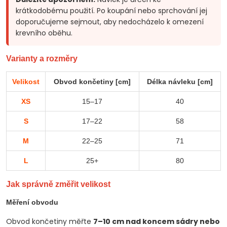
krátkodobému použití. Po koupání nebo sprchování jej
doporučujeme sejmout, aby nedocházelo k omezení
krevního oběhu.
Varianty a rozměry
Velikost
Obvod končetiny [cm]
Délka návleku [cm]
XS
15–17
40
S
17–22
58
M
22–25
71
L
25+
80
Jak správně změřit velikost
Měření obvodu
Obvod končetiny měřte
7–10 cm nad koncem sádry nebo