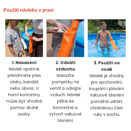
Použití návleku v praxi
1. Nasazení
2. Odsátí
3. Použití ve
Návlek opatrně
vzduchu
vodě
přetáhněte přes
Nasaďte
Návlek je vhodný
sádru, bandáž
pumpičku na
pro sprchování,
nebo obvaz. U
ventil a odsajte
koupání i plavání.
horní končetiny
vzduch. Návlek
Vakuové těsnění
může být vhodná
přilne ke
pomáhá udržet
pomoc druhé
končetině a
chráněnou část
osoby.
vytvoří vakuové
ruky v suchu.
těsnění.