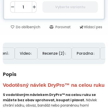
Vyberte variantu
Do oblíbených
Porovnat
Hlídací pes
↓
↓
↓
↓
žení
Video
Recenze (2)
Poradna
P
Popis
Vodotěsný návlek DryPro™ na celou ruku
S vodotěsným návlekem DryPro™ na celou ruku se
můžete bez obav sprchovat, koupat i plavat.
Návlek
chrání sádru, obvaz, bandáž nebo poraněnou horní