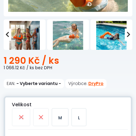
1 290 Kč
/ ks
1 066.12 Kč
/ ks
bez DPH
EAN:
- Vyberte variantu -
Výrobce:
DryPro
Velikost
XS
S
M
L