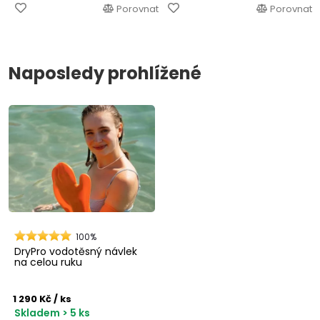
Porovnat
Porovnat
Naposledy prohlížené
100%
DryPro vodotěsný návlek
na celou ruku
1 290 Kč
/ ks
Skladem > 5 ks