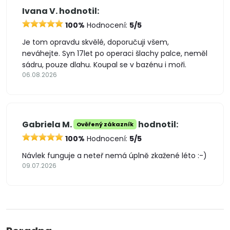
Ivana V. hodnotil:
100%
Hodnocení:
5/5
Je tom opravdu skvělé, doporučuji všem,
neváhejte. Syn 17let po operaci šlachy palce, neměl
sádru, pouze dlahu. Koupal se v bazénu i moři.
06.08.2026
Gabriela M.
hodnotil:
Ověřený zákazník
100%
Hodnocení:
5/5
Návlek funguje a neteř nemá úplně zkažené léto :-)
09.07.2026