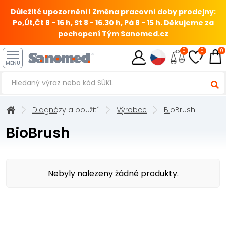
Důležité upozornění! Změna pracovní doby prodejny:
Po,Út,Čt 8 - 16 h, St 8 - 16.30 h, Pá 8 - 15 h.
Děkujeme za
pochopení Tým Sanomed.cz
0
0
0
MENU
Diagnózy a použití
Výrobce
BioBrush
BioBrush
Nebyly nalezeny žádné produkty.