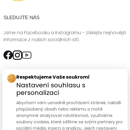
SLEDUJTE NÁS
Jsme na Facebooku a Instagramu - získejte nejnovější
informace z našich sociálních sítí.
Rychlý kontakt:
Respektujeme Vaše soukromí
Nastavení souhlasu s
SANOMED, spol. s r.o.
personalizací
Palackého třída 240/75
Abychom vám usnadnili procházení stránek, nabídli
612 00 Brno-Královo Pole
přizpůsobený obsah nebo reklamu a mohli
anonymně analyzovat návštěvnost, využíváme
Prodejna:
+420 541 422 911
,
+420 541 422 912
soubory cookies, které sdílíme se svými partnery pro
e-mail
:
prodejna@sanomed.cz
sociální média, inzerci a analýzu. Jejich nastavení