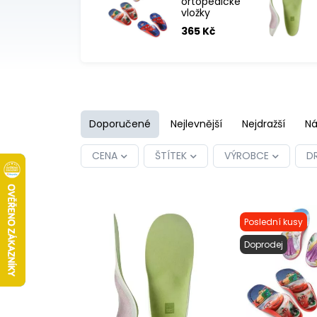
ortopedické
vložky
Hema
365 Kč
Disney
Doporučené
Nejlevnější
Nejdražší
Ná
CENA
ŠTÍTEK
VÝROBCE
D
Poslední kusy
Doprodej