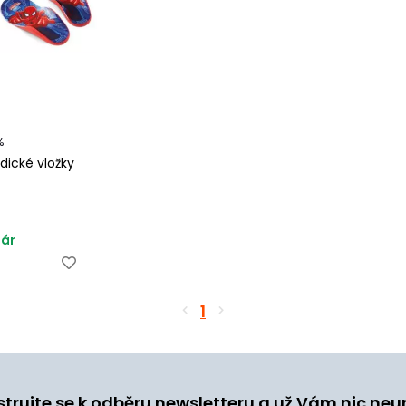
%
dické vložky
pár
1
strujte se k odběru newsletteru a už Vám nic neu