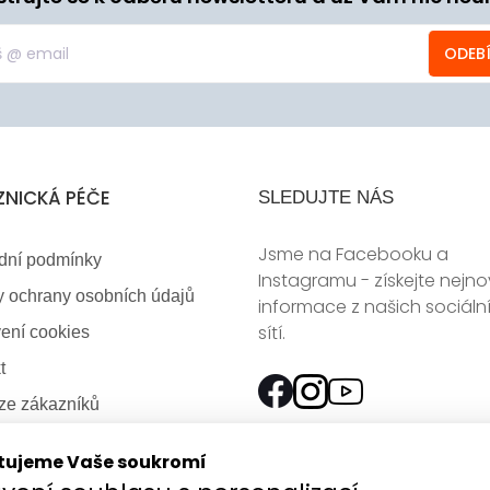
ODEB
ZNICKÁ PÉČE
SLEDUJTE NÁS
Jsme na Facebooku a
dní podmínky
Instagramu - získejte nejno
 ochrany osobních údajů
informace z našich sociáln
sítí.
ení cookies
t
ze zákazníků
a - volné pozice
tujeme Vaše soukromí