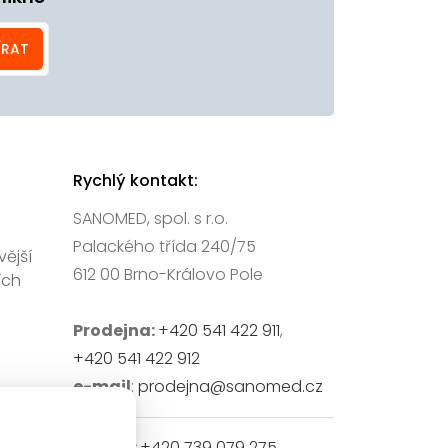
ÍRAT
Rychlý kontakt:
SANOMED, spol. s r.o.
Palackého třída 240/75
vější
612 00 Brno-Královo Pole
ích
Prodejna:
+420 541 422 911
,
+420 541 422 912
e-mail
:
prodejna@sanomed.cz
E-shop:
+420 739 079 275