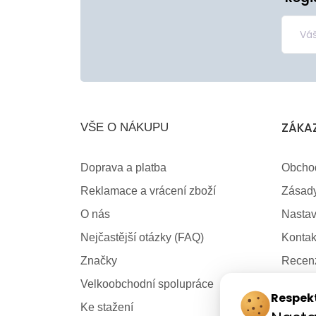
ZÁKA
VŠE O NÁKUPU
Doprava a platba
Obcho
Reklamace a vrácení zboží
Zásady
O nás
Nastav
Nejčastější otázky (FAQ)
Kontak
Značky
Recen
Velkoobchodní spolupráce
Kariér
Respek
Ke stažení