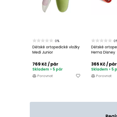
0%
0
Dětské ortopedické vložky
Dětské ortope
Medi Junior
Hema Disney
769 Kč
/ pár
365 Kč
/ pár
Skladem > 5 pár
Skladem > 5 
Porovnat
Porovnat
Regi