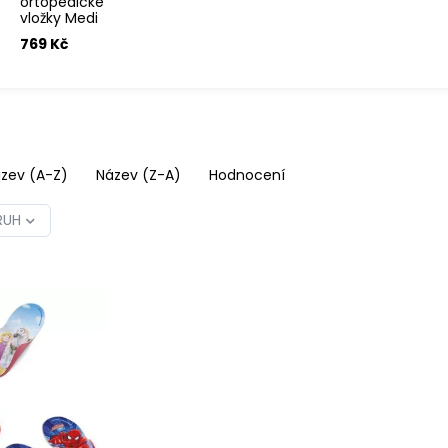
ortopedické
vložky Medi
Junior
769 Kč
zev (A-Z)
Název (Z-A)
Hodnocení
RUH