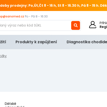
 prodejny: Po,Út,Čt 8 - 16 h, St 8 - 16.30 h, Pá 8 - 15 h.
Děk
op@sanomed.cz
Po - Pá 8 - 16:30
Při
Reg
žití
Produkty k zapůjčení
Diagnostika chodide
ožky
Dětské