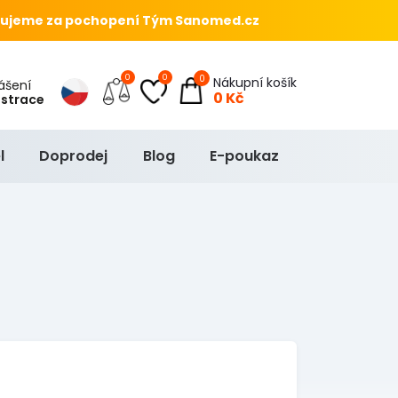
ujeme za pochopení Tým Sanomed.cz
0
0
0
Nákupní košík
hlášení
0 Kč
istrace
l
Doprodej
Blog
E-poukaz