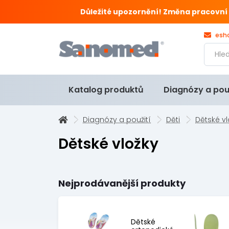
Důležité upozornění! Změna pracovní doby
esh
Katalog produktů
Diagnózy a pou
Diagnózy a použití
Děti
Dětské vl
Dětské vložky
Nejprodávanější produkty
Dětské