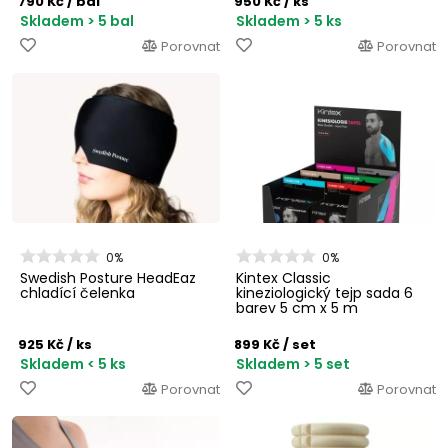
790 Kč
/ bal
950 Kč
/ ks
Skladem > 5 bal
Skladem > 5 ks
Porovnat
Porovnat
0%
0%
Swedish Posture HeadEaz
Kintex Classic
chladící čelenka
kineziologický tejp sada 6
barev 5 cm x 5 m
925 Kč
/ ks
899 Kč
/ set
Skladem < 5 ks
Skladem > 5 set
Porovnat
Porovnat