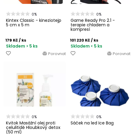
0%
0%
Kintex Classic - kineziotejp
Game Ready Pro 2.1 -
5 cm x 5 m
terapie chladem a
kompresí
179 Kč
/ ks
101 220 Kč
/ ks
Skladem > 5 ks
Skladem < 5 ks
Porovnat
Porovnat
0%
0%
Kvitok Masážní olej proti
Sáček na led Ice Bag
celulitidě Hloubkový detox
(50 ml)