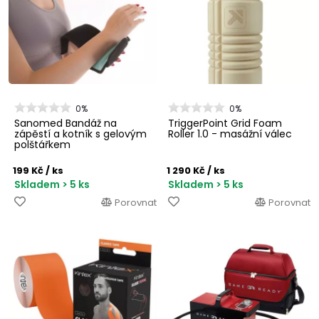
0%
0%
Sanomed Bandáž na
TriggerPoint Grid Foam
zápěstí a kotník s gelovým
Roller 1.0 - masážní válec
polštářkem
199 Kč
/ ks
1 290 Kč
/ ks
Skladem > 5 ks
Skladem > 5 ks
Porovnat
Porovnat