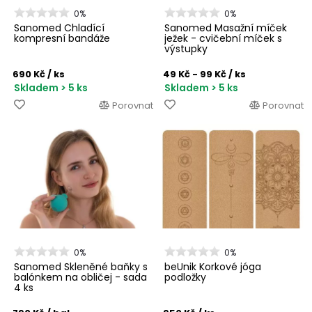
0%
0%
Sanomed Chladící
Sanomed Masažní míček
kompresní bandáže
ježek - cvičební míček s
výstupky
690 Kč
/ ks
49 Kč - 99 Kč
/ ks
Skladem > 5 ks
Skladem > 5 ks
Porovnat
Porovnat
0%
0%
Sanomed Skleněné baňky s
beUnik Korkové jóga
balónkem na obličej - sada
podložky
4 ks