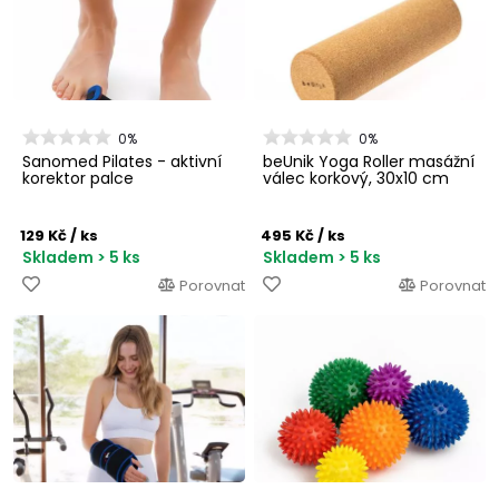
0%
0%
Sanomed Pilates - aktivní
beUnik Yoga Roller masážní
korektor palce
válec korkový, 30x10 cm
129 Kč
/ ks
495 Kč
/ ks
Skladem > 5 ks
Skladem > 5 ks
Porovnat
Porovnat