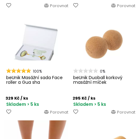
Porovnat
Porovnat
100%
0%
beUnik Masážní sada Face
beUnik Duoball korkový
roller a Gua sha
masážní míček
329 Kč
/ ks
295 Kč
/ ks
Skladem > 5 ks
Skladem > 5 ks
Porovnat
Porovnat