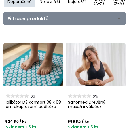
Doporučené
Nejlevnější
Nejdražší
(A-Z)
(Z-A)
Filtrace produktů
0%
0%
Iplikátor D3 Komfort 38 x 68
Sanomed Dřevěný
cm akupresurní podložka
masážní váleček
924 Kč
/ ks
595 Kč
/ ks
Skladem < 5 ks
Skladem > 5 ks