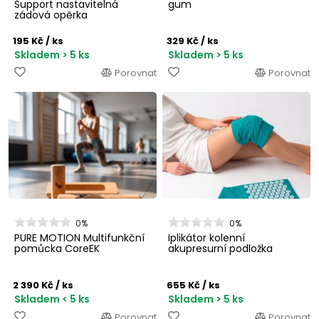
Support nastavitelná
gum
zádová opěrka
195 Kč
/ ks
329 Kč
/ ks
Skladem > 5 ks
Skladem > 5 ks
Porovnat
Porovnat
0%
0%
PURE MOTION Multifunkční
Iplikátor kolenní
pomůcka CoreEK
akupresurní podložka
2 390 Kč
/ ks
655 Kč
/ ks
Skladem < 5 ks
Skladem > 5 ks
Porovnat
Porovnat