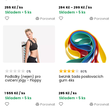
255 Kč
/ ks
284 Kč - 299 Kč
/ ks
Skladem < 5 ks
Skladem > 5 ks
Porovnat
Porovnat
0%
80%
Podložky (nejen) pro
beUnik Sada posilovacích
cvičení jógy - Floppy
gum 4ks
1 555 Kč
/ ks
285 Kč
/ ks
Skladem > 5 ks
Skladem > 5 ks
Porovnat
Porovnat