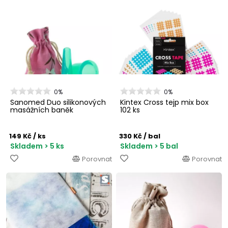
0%
0%
Sanomed Duo silikonových
Kintex Cross tejp mix box
masážních baněk
102 ks
149 Kč
/ ks
330 Kč
/ bal
Skladem > 5 ks
Skladem > 5 bal
Porovnat
Porovnat