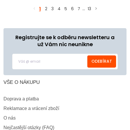
1
2
3
4
5
6
7
...
13
Registrujte se k odběru newsletteru a
už Vám nic neunikne
ODEBÍRAT
VŠE O NÁKUPU
Doprava a platba
Reklamace a vrácení zboží
O nás
Nejčastější otázky (FAQ)