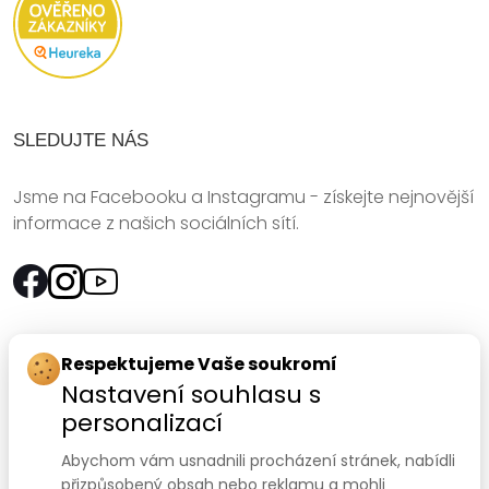
SLEDUJTE NÁS
Jsme na Facebooku a Instagramu - získejte nejnovější
informace z našich sociálních sítí.
Rychlý kontakt:
Respektujeme Vaše soukromí
Nastavení souhlasu s
SANOMED, spol. s r.o.
personalizací
Palackého třída 240/75
Abychom vám usnadnili procházení stránek, nabídli
612 00 Brno-Královo Pole
přizpůsobený obsah nebo reklamu a mohli