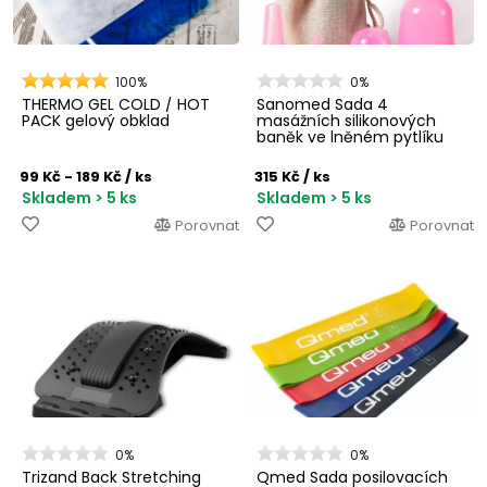
100%
0%
THERMO GEL COLD / HOT
Sanomed Sada 4
PACK gelový obklad
masážních silikonových
baněk ve lněném pytlíku
99 Kč - 189 Kč
/ ks
315 Kč
/ ks
Skladem > 5 ks
Skladem > 5 ks
Porovnat
Porovnat
0%
0%
Trizand Back Stretching
Qmed Sada posilovacích