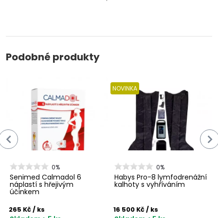
Podobné produkty
NOVINKA
0%
0%
Senimed Calmadol 6
Habys Pro-8 lymfodrenážní
náplastí s hřejivým
kalhoty s vyhříváním
účinkem
265 Kč
/ ks
16 500 Kč
/ ks