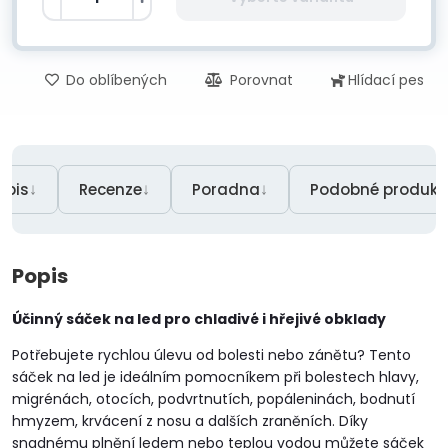
Do oblíbených
Porovnat
Hlídací pes
↓
↓
↓
opis
Recenze
Poradna
Podobné produkt
Popis
Účinný sáček na led pro chladivé i hřejivé obklady
Potřebujete rychlou úlevu od bolesti nebo zánětu? Tento
sáček na led je ideálním pomocníkem při bolestech hlavy,
migrénách, otocích, podvrtnutích, popáleninách, bodnutí
hmyzem, krvácení z nosu a dalších zraněních. Díky
snadnému plnění ledem nebo teplou vodou můžete sáček