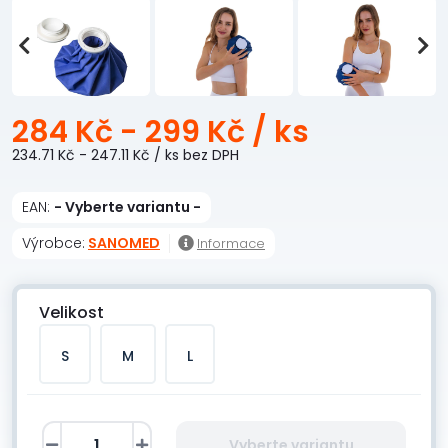
284 Kč - 299 Kč
/ ks
234.71 Kč - 247.11 Kč
/ ks
bez DPH
EAN:
- Vyberte variantu -
Výrobce:
SANOMED
Informace
Velikost
S
M
L
Vyberte variantu