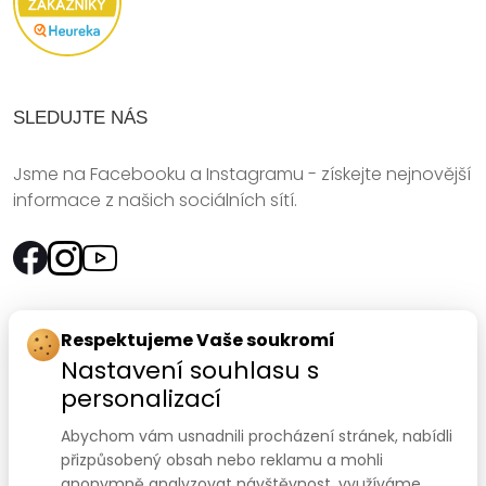
SLEDUJTE NÁS
Jsme na Facebooku a Instagramu - získejte nejnovější
informace z našich sociálních sítí.
Rychlý kontakt:
Respektujeme Vaše soukromí
Nastavení souhlasu s
SANOMED, spol. s r.o.
personalizací
Palackého třída 240/75
Abychom vám usnadnili procházení stránek, nabídli
612 00 Brno-Královo Pole
přizpůsobený obsah nebo reklamu a mohli
anonymně analyzovat návštěvnost, využíváme