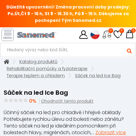
Důležité upozornění! Změna pracovní doby prodejny:
Po,Út,Čt 8 - 16 h, St 8 - 16.30 h, Pá 8 - 15 h.
Děkujeme za
pochopení Tým Sanomed.cz
0
0
0
MENU
Katalog produktů
Rehabilitační pomůcky a fyzioterapie
Terapie teplem a chladem
Sáček na led Ice Bag
Sáček na led Ice Bag
0%
Ohodnotit tento produkt
Účinný sáček na led pro chladivé i hřejivé obklady
Potřebujete rychlou úlevu od bolesti nebo zánětu?
Tento sáček na led je ideálním pomocníkem při
bolestech hlavy, migrénách, otocích,...
Zobrazit více