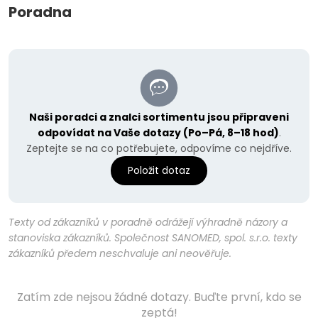
Poradna
Naši poradci a znalci sortimentu jsou připraveni
odpovídat na Vaše dotazy (Po–Pá, 8–18 hod)
.
Zeptejte se na co potřebujete, odpovíme co nejdříve.
Položit dotaz
Texty od zákazníků v poradně odrážejí výhradně názory a
stanoviska zákazníků. Společnost SANOMED, spol. s.r.o. texty
zákazníků předem neschvaluje ani neověřuje.
Zatím zde nejsou žádné dotazy. Buďte první, kdo se
zeptá!