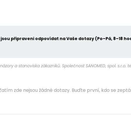
u jsou připraveni odpovídat na Vaše dotazy (Po–Pá, 8–18 ho
názory a stanoviska zákazníků. Společnost SANOMED, spol. s.r.o. 
Zatím zde nejsou žádné dotazy. Buďte první, kdo se zeptá