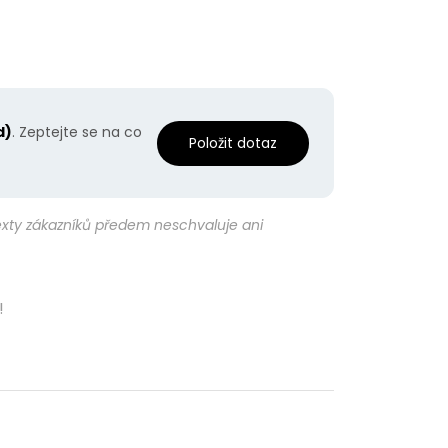
d)
. Zeptejte se na co
Položit dotaz
texty zákazníků předem neschvaluje ani
!