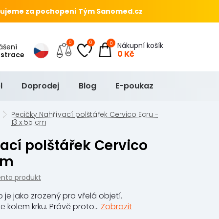
ujeme za pochopení Tým Sanomed.cz
0
0
0
Nákupní košík
hlášení
0 Kč
istrace
l
Doprodej
Blog
E-poukaz
Pecičky Nahřívací polštářek Cervico Ecru -
13 x 55 cm
cm
ento produkt
 je jako zrozený pro vřelá objetí.
e kolem krku. Právě proto...
Zobrazit