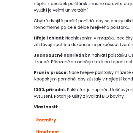
náplni z peciček polštářek snadno upravíte do j
využití je velmi univerzální.
Chytré dvojité prošití pohlídá, aby se pecky ni
rovnoměrně po celé délce hřejivého polštářku.
Hřeje i chladí:
Nachlazením v mrazáku pecičky s
zůstávají suché a dokonale se přizpůsobí tvarům
Jednoduché nahřívání:
K nahřátí polštářku C
troubě. Přirozeně se nahřeje také na topení neb
Praní v pračce:
Naše hřejivé polštářky můžete 
Naopak jim pomáhá, aby zůstaly v nejlepší kondi
100% přírodní:
Polštářek je naplněn třešňovým
vysušení. Potah je ušitý z kvalitní BIO bavlny.
Vlastnosti:
Rozměry
Hmotnost