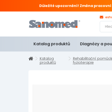
Důležité upozornění! Změna pracovní doby
esh
Katalog produktů
Diagnózy a pou
Katalog
Rehabilitační pomůck
produktů
fyzioterapie