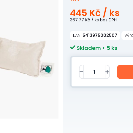
445 Kč
/ ks
367.77 Kč
/ ks
bez DPH
EAN:
5413975002507
Výr
Skladem < 5 ks