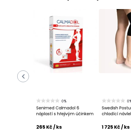
0%
0
Senimed Calmadol 6
Swedish Postur
náplastí s hřejivým účinkem
chladící návle
265 Kč
/ ks
1 725 Kč
/ ks