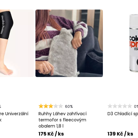
%
60%
0
e Univerzální
Ruhhy Láhev zahřívací
D3 Chladící sp
k
termofor s fleecovým
obalem 1,8 l
175 Kč
/ ks
139 Kč
/ ks