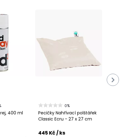
%
0%
rej, 400 ml
Pecičky Nahřívací polštářek
Classic Ecru - 27 x 27 cm
445 Kč
/ ks