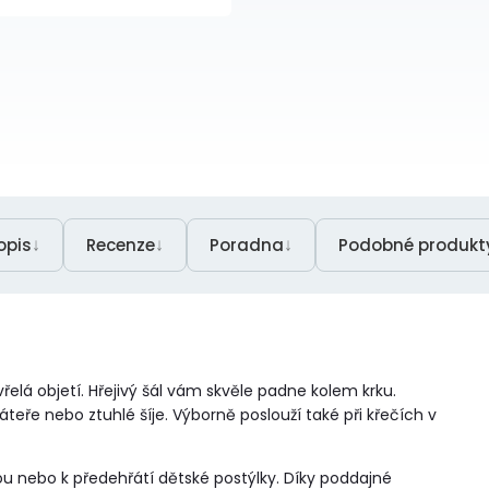
↓
↓
↓
opis
Recenze
Poradna
Podobné produkt
vřelá objetí. Hřejivý šál vám skvěle padne kolem krku.
áteře nebo ztuhlé šíje. Výborně poslouží také při křečích v
ou nebo k předehřátí dětské postýlky. Díky poddajné