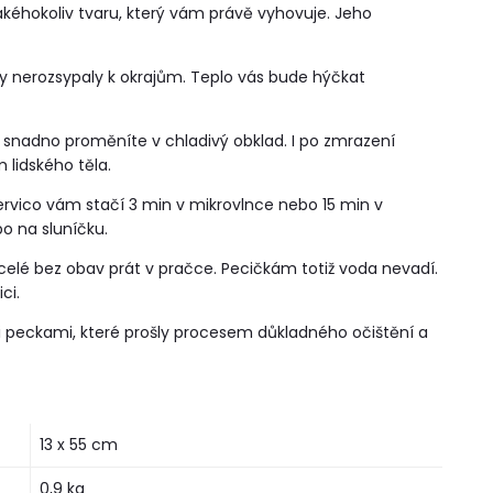
akéhokoliv tvaru, který vám právě vyhovuje. Jeho
kdy nerozsypaly k okrajům. Teplo vás bude hýčkat
nadno proměníte v chladivý obklad. I po zmrazení
 lidského těla.
ervico vám stačí 3 min v mikrovlnce nebo 15 min v
o na sluníčku.
celé bez obav prát v pračce. Pecičkám totiž voda nevadí.
ci.
i peckami, které prošly procesem důkladného očištění a
13 x 55 cm
0,9 kg