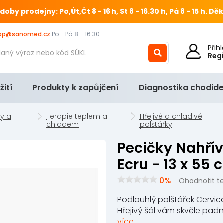
 prodejny: Po,Út,Čt 8 - 16 h, St 8 - 16.30 h, Pá 8 - 15 h.
Děk
op@sanomed.cz
Po - Pá 8 - 16:30
Při
Reg
žití
Produkty k zapůjčení
Diagnostika chodide
y a
Terapie teplem a
Hřejivé a chladivé
chladem
polštářky
Pecičky Nahřívací polštářek Cervico
Ecru - 13 x 55 
0%
Ohodnotit t
Podlouhlý polštářek Cervico
Hřejivý šál vám skvěle padn
více