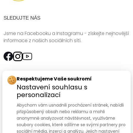
SLEDUJTE NÁS
Jsme na Facebooku a Instagramu - získejte nejnovější
informace z našich sociálních sítí.
Rychlý kontakt:
Respektujeme Vaše soukromí
Nastavení souhlasu s
SANOMED, spol. s r.o.
personalizací
Palackého třída 240/75
Abychom vám usnadnili procházení stránek, nabídli
612 00 Brno-Královo Pole
přizpůsobený obsah nebo reklamu a mohli
anonymně analyzovat návštěvnost, využíváme
Prodejna:
+420 541 422 911
,
+420 541 422 912
soubory cookies, které sdílíme se svými partnery pro
e-mail
:
prodejna@sanomed.cz
sociální média, inzerci a analýzu. Jejich nastavení