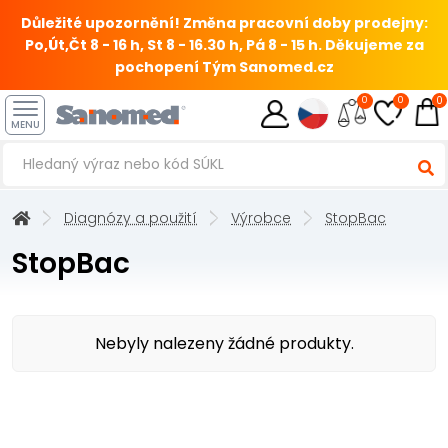
Důležité upozornění! Změna pracovní doby prodejny:
Po,Út,Čt 8 - 16 h, St 8 - 16.30 h, Pá 8 - 15 h.
Děkujeme za
pochopení Tým Sanomed.cz
0
0
0
MENU
Diagnózy a použití
Výrobce
StopBac
StopBac
Nebyly nalezeny žádné produkty.