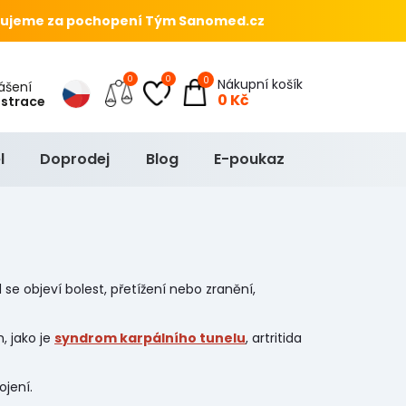
ujeme za pochopení Tým Sanomed.cz
0
0
0
Nákupní košík
hlášení
0 Kč
istrace
l
Doprodej
Blog
E-poukaz
 se objeví bolest, přetížení nebo zranění,
, jako je
syndrom karpálního tunelu
, artritida
ojení.