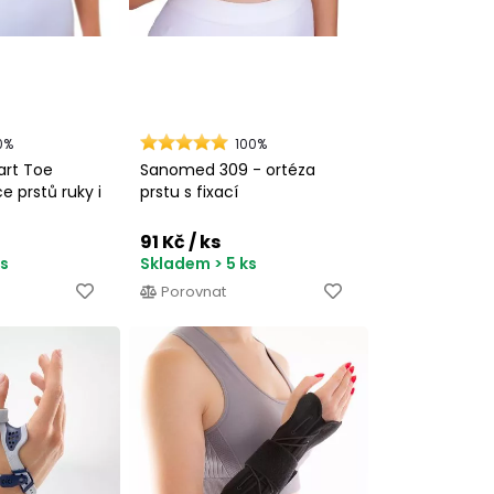
0%
100%
rt Toe
Sanomed 309 - ortéza
e prstů ruky i
prstu s fixací
91 Kč
/ ks
ks
Skladem > 5 ks
Porovnat