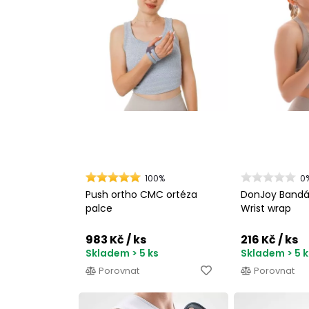
100%
0
Push ortho CMC ortéza
DonJoy Bandá
palce
Wrist wrap
983 Kč
/ ks
216 Kč
/ ks
Skladem > 5 ks
Skladem > 5 k
Porovnat
Porovnat