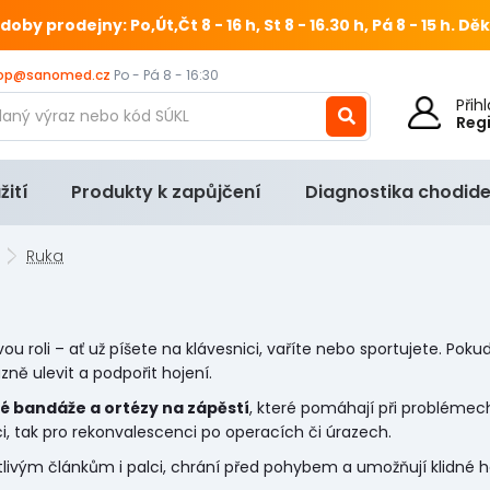
 prodejny: Po,Út,Čt 8 - 16 h, St 8 - 16.30 h, Pá 8 - 15 h.
Děk
op@sanomed.cz
Po - Pá 8 - 16:30
Při
Reg
žití
Produkty k zapůjčení
Diagnostika chodide
Ruka
ou roli – ať už píšete na klávesnici, vaříte nebo sportujete. Pokud
ě ulevit a podpořit hojení.
 bandáže a ortézy na zápěstí
, které pomáhají při problémech
i, tak pro rekonvalescenci po operacích či úrazech.
livým článkům i palci, chrání před pohybem a umožňují klidné h