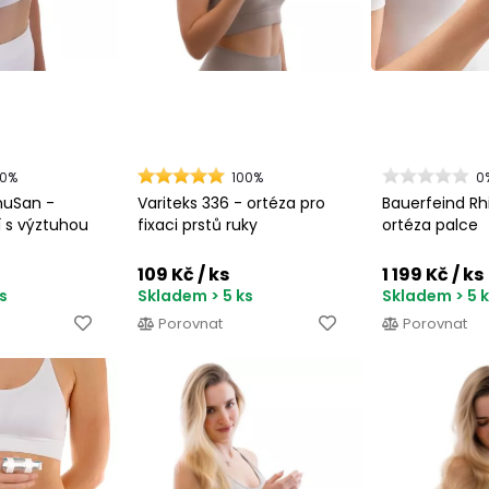
00%
100%
0
uSan -
Variteks 336 - ortéza pro
Bauerfeind Rh
í s výztuhou
fixaci prstů ruky
ortéza palce
109 Kč
/ ks
1 199 Kč
/ ks
s
Skladem > 5 ks
Skladem > 5 
Porovnat
Porovnat