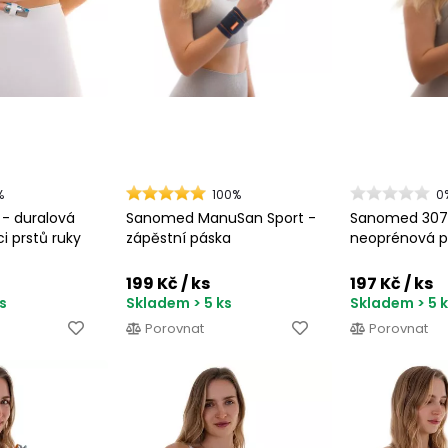
%
100%
0
- duralová
Sanomed ManuSan Sport -
Sanomed 307 
ci prstů ruky
zápěstní páska
neoprénová p
199 Kč
/ ks
197 Kč
/ ks
s
Skladem > 5 ks
Skladem > 5 
Porovnat
Porovnat