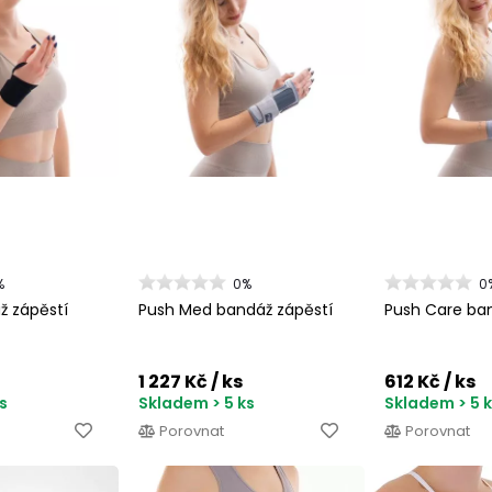
%
0%
0
ž zápěstí
Push Med bandáž zápěstí
Push Care ba
1 227 Kč
/ ks
612 Kč
/ ks
s
Skladem > 5 ks
Skladem > 5 
Porovnat
Porovnat