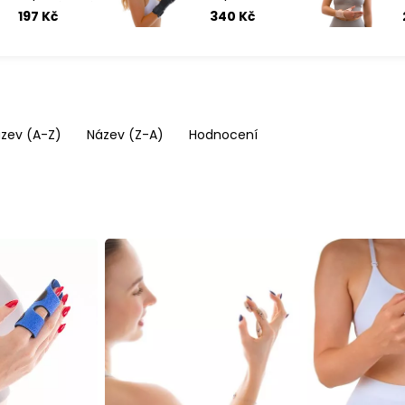
neoprénová
197 Kč
340 Kč
páska
zev (A-Z)
Název (Z-A)
Hodnocení