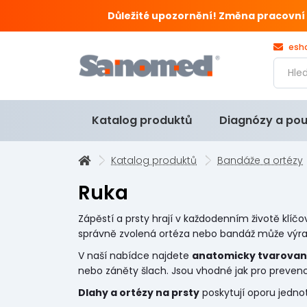
Důležité upozornění! Změna pracovní doby
esh
Katalog produktů
Diagnózy a pou
Katalog produktů
Bandáže a ortézy
Ruka
Zápěstí a prsty hrají v každodenním životě klíčov
správně zvolená ortéza nebo bandáž může výrazn
V naší nabídce najdete
anatomicky tvarované
nebo záněty šlach. Jsou vhodné jak pro prevenc
Dlahy a ortézy na prsty
poskytují oporu jednot