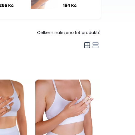
zápěstní
fixaci prstu
255 Kč
164 Kč
páska
Celkem nalezeno
54
produktů