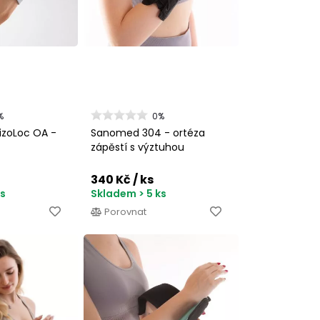
%
0%
izoLoc OA -
Sanomed 304 - ortéza
zápěstí s výztuhou
340 Kč
/ ks
ks
Skladem > 5 ks
Porovnat