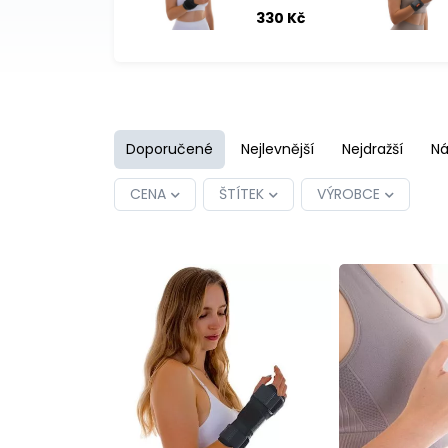
palce s
330 Kč
výztuhou
UNI
Doporučené
Nejlevnější
Nejdražší
Ná
CENA
ŠTÍTEK
VÝROBCE