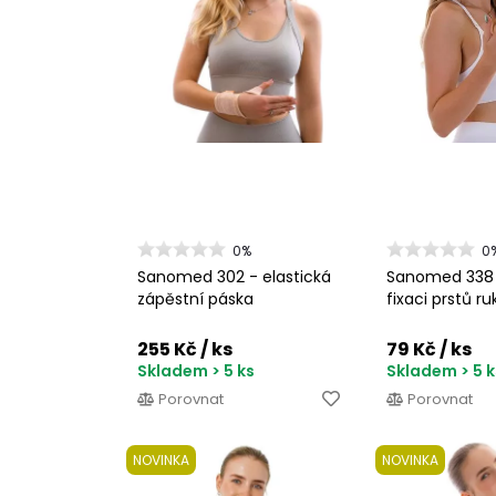
0%
0
Sanomed 302 - elastická
Sanomed 338 
zápěstní páska
fixaci prstů ru
255 Kč
/ ks
79 Kč
/ ks
Skladem > 5 ks
Skladem > 5 k
Porovnat
Porovnat
NOVINKA
NOVINKA