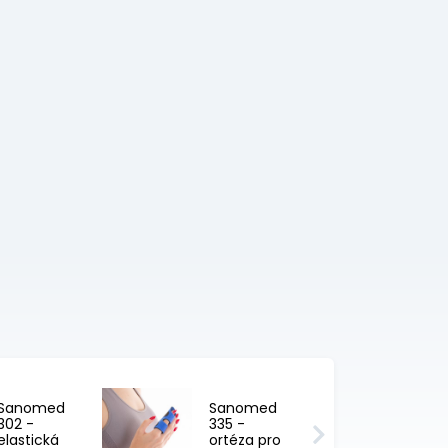
Sanomed
Sanomed
302 -
335 -
elastická
ortéza pro