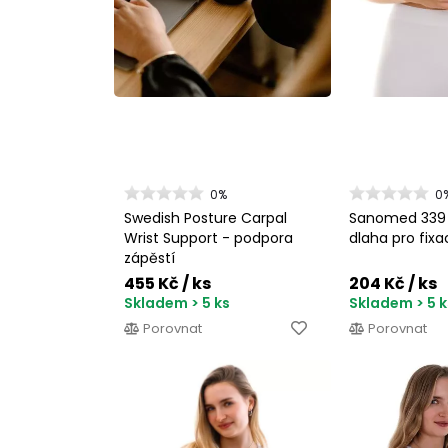
0%
0
Swedish Posture Carpal
Sanomed 339 
Wrist Support - podpora
dlaha pro fixa
zápěstí
455 Kč
/ ks
204 Kč
/ ks
Skladem > 5 ks
Skladem > 5 k
Porovnat
Porovnat