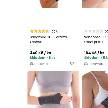
100%
0
Sanomed 301 - ortéza
Sanomed 335 
zápěstí
fixaci prstu
340 Kč
/ ks
164 Kč
/ ks
Skladem > 5 ks
Skladem > 5 k
Porovnat
Porovnat