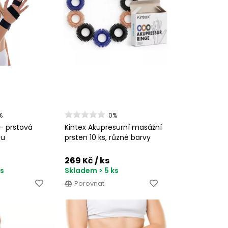
%
0%
- prstová
Kintex Akupresurní masážní
ou
prsten 10 ks, různé barvy
269 Kč
/ ks
ks
Skladem > 5 ks
Porovnat