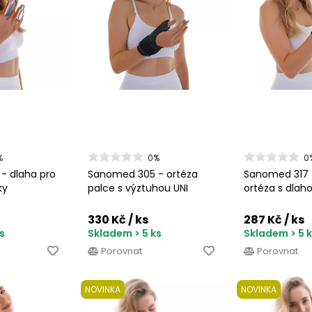
%
0%
0
- dlaha pro
Sanomed 305 - ortéza
Sanomed 317 
ky
palce s výztuhou UNI
ortéza s dlah
330 Kč
/ ks
287 Kč
/ ks
s
Skladem > 5 ks
Skladem > 5 
Porovnat
Porovnat
NOVINKA
NOVINKA