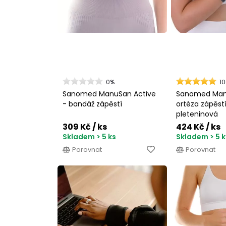
0%
1
Sanomed ManuSan Active
Sanomed Man
- bandáž zápěstí
ortéza zápěst
pleteninová
309 Kč
/ ks
424 Kč
/ ks
Skladem > 5 ks
Skladem > 5 k
Porovnat
Porovnat