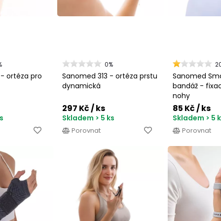
%
0%
2
- ortéza pro
Sanomed 313 - ortéza prstu
Sanomed Sma
dynamická
bandáž - fixac
nohy
297 Kč
/ ks
85 Kč
/ ks
s
Skladem > 5 ks
Skladem > 5 
Porovnat
Porovnat