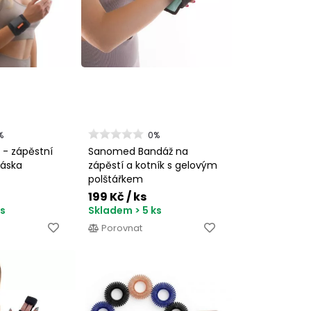
%
0%
- zápěstní
Sanomed Bandáž na
áska
zápěstí a kotník s gelovým
polštářkem
199 Kč
/ ks
ks
Skladem > 5 ks
Porovnat