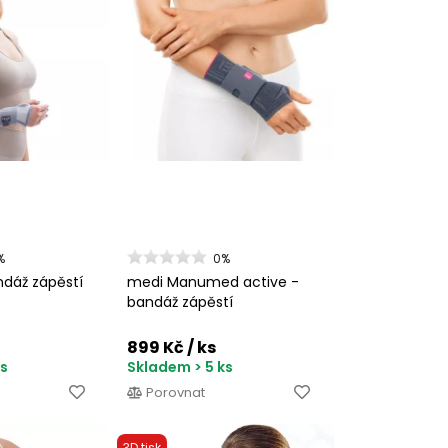
%
0%
ndáž zápěstí
medi Manumed active -
bandáž zápěstí
899 Kč
/ ks
ks
Skladem > 5 ks
Porovnat
3D tisk