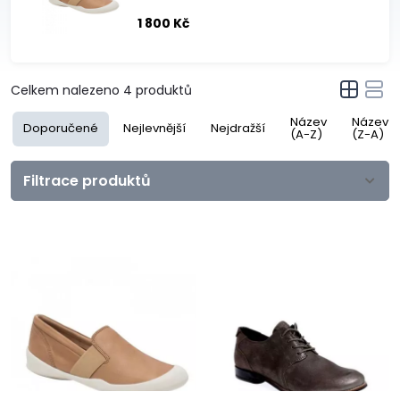
1 800 Kč
Celkem nalezeno
4
produktů
Název
Název
Doporučené
Nejlevnější
Nejdražší
(A-Z)
(Z-A)
Filtrace produktů