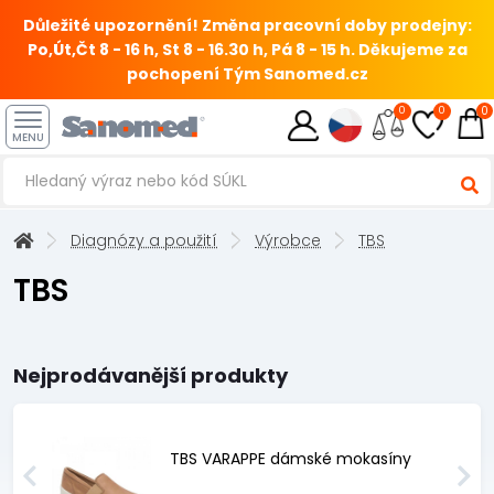
Důležité upozornění! Změna pracovní doby prodejny:
Po,Út,Čt 8 - 16 h, St 8 - 16.30 h, Pá 8 - 15 h.
Děkujeme za
pochopení Tým Sanomed.cz
0
0
0
MENU
Diagnózy a použití
Výrobce
TBS
TBS
Nejprodávanější produkty
TBS VARAPPE dámské mokasíny