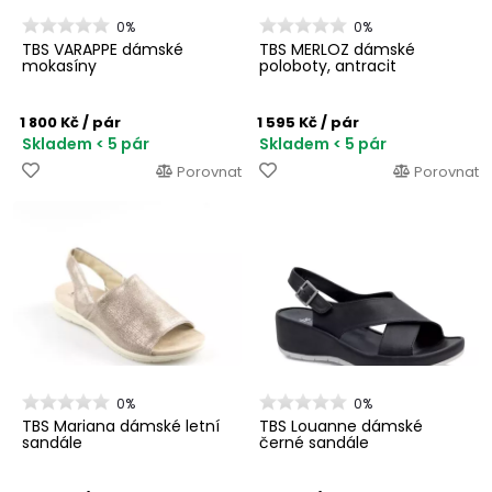
0%
0%
TBS VARAPPE dámské
TBS MERLOZ dámské
mokasíny
poloboty, antracit
1 800 Kč
/ pár
1 595 Kč
/ pár
Skladem < 5 pár
Skladem < 5 pár
Porovnat
Porovnat
0%
0%
TBS Mariana dámské letní
TBS Louanne dámské
sandále
černé sandále