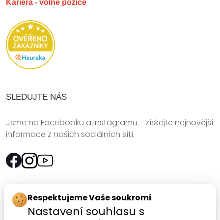
Kariéra - volné pozice
SLEDUJTE NÁS
Jsme na Facebooku a Instagramu - získejte nejnovější
informace z našich sociálních sítí.
Rychlý kontakt:
Respektujeme Vaše soukromí
Nastavení souhlasu s
SANOMED, spol. s r.o.