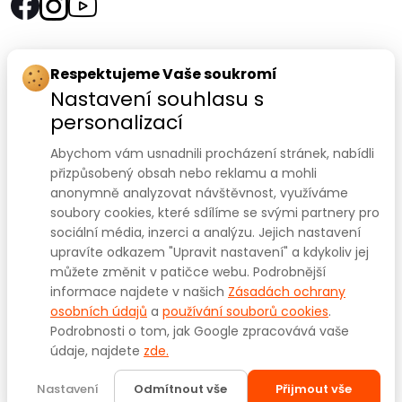
Rychlý kontakt:
Respektujeme Vaše soukromí
Nastavení souhlasu s
SANOMED, spol. s r.o.
personalizací
Palackého třída 240/75
Abychom vám usnadnili procházení stránek, nabídli
612 00 Brno-Královo Pole
přizpůsobený obsah nebo reklamu a mohli
anonymně analyzovat návštěvnost, využíváme
Prodejna:
+420 541 422 911
,
+420 541 422 912
soubory cookies, které sdílíme se svými partnery pro
e-mail
:
prodejna@sanomed.cz
sociální média, inzerci a analýzu. Jejich nastavení
upravíte odkazem "Upravit nastavení" a kdykoliv jej
můžete změnit v patičce webu. Podrobnější
E-shop:
+420 739 079 275
informace najdete v našich
Zásadách ochrany
e-mail:
eshop@sanomed.cz
osobních údajů
a
používání souborů cookies
.
Podrobnosti o tom, jak Google zpracovává vaše
údaje, najdete
zde.
Copyright © 2025
www.sanomed.cz
. Všechna práva
vyhrazena.
Nastavení
Odmítnout vše
Přijmout vše
Created by