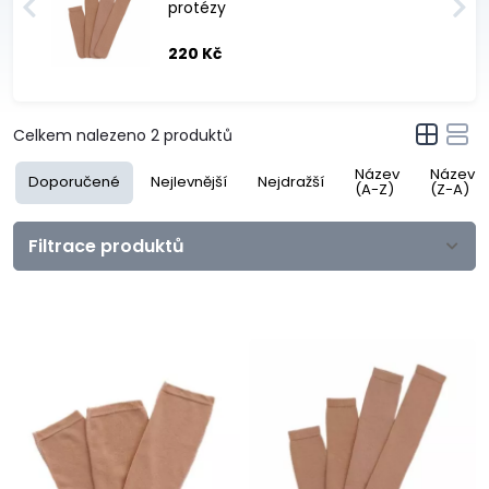
protézy
220 Kč
Celkem nalezeno
2
produktů
Název
Název
Doporučené
Nejlevnější
Nejdražší
(A-Z)
(Z-A)
Filtrace produktů