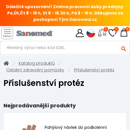
Důležité upozornění! Změna pracovní doby prodejny:
Po,Út,Čt 8 - 16 h, St 8 - 16.30 h, Pá 8 - 15 h.
Děkujeme za
pochopení Tým Sanomed.cz
0
0
0
MENU
Katalog produktů
Ostatní zdravotní pomůcky
Příslušenství protéz
Příslušenství protéz
Nejprodávanější produkty
Pahýlový návlek do podkolenní