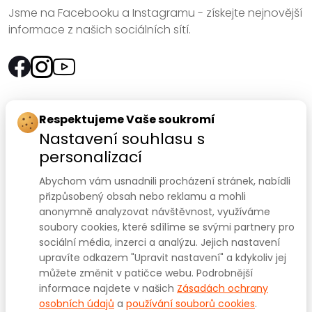
Jsme na Facebooku a Instagramu - získejte nejnovější
informace z našich sociálních sítí.
Rychlý kontakt:
Respektujeme Vaše soukromí
Nastavení souhlasu s
SANOMED, spol. s r.o.
personalizací
Palackého třída 240/75
Abychom vám usnadnili procházení stránek, nabídli
612 00 Brno-Královo Pole
přizpůsobený obsah nebo reklamu a mohli
anonymně analyzovat návštěvnost, využíváme
Prodejna:
+420 541 422 911
,
+420 541 422 912
soubory cookies, které sdílíme se svými partnery pro
e-mail
:
prodejna@sanomed.cz
sociální média, inzerci a analýzu. Jejich nastavení
upravíte odkazem "Upravit nastavení" a kdykoliv jej
můžete změnit v patičce webu. Podrobnější
E-shop:
+420 739 079 275
informace najdete v našich
Zásadách ochrany
e-mail:
eshop@sanomed.cz
osobních údajů
a
používání souborů cookies
.