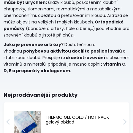
může být urychlen:
úrazy kloubů, poškozením kloubní
chrupavky, zlomeninami, revmatickými a metabolickými
onemocněními, obezitou a přetěžováním kloubu. Artróza se
může objevit na velkých i malých kloubech.
Ortopedické
pomůcky
(bandáže a ortézy, hole a berle,..) jsou vhodné pro
zpevnění kloubů a jistotě při chůzi.
Jaká je prevence artrózy?
Dostatečnou a
vhodnou
pohybovou aktivitou docílíte posílení svalů
a
stabilizace kloubů. Prospěje i
zdravé stravování
s obsahem
vitamínů a minerálů, případně je možno doplnit
vitamín C,
D, E a preparáty s kolagenem.
Nejprodávanější produkty
THERMO GEL COLD / HOT PACK
gelový obklad