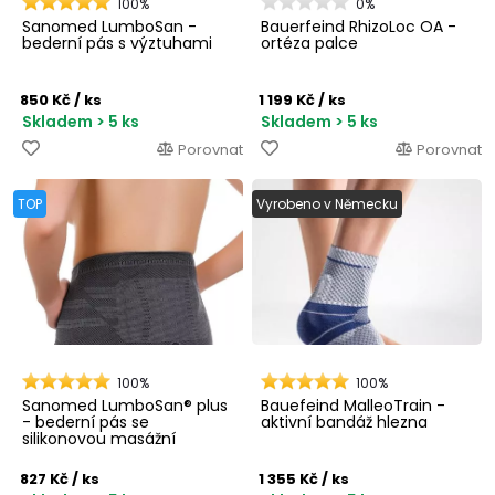
100%
0%
Sanomed LumboSan -
Bauerfeind RhizoLoc OA -
bederní pás s výztuhami
ortéza palce
850 Kč
/ ks
1 199 Kč
/ ks
Skladem > 5 ks
Skladem > 5 ks
Porovnat
Porovnat
TOP
Vyrobeno v Německu
100%
100%
Sanomed LumboSan® plus
Bauefeind MalleoTrain -
- bederní pás se
aktivní bandáž hlezna
silikonovou masážní
pelotou
827 Kč
/ ks
1 355 Kč
/ ks