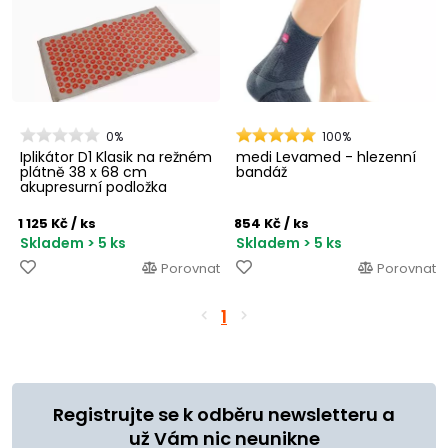
0%
100%
Iplikátor D1 Klasik na režném
medi Levamed - hlezenní
plátně 38 x 68 cm
bandáž
akupresurní podložka
1 125 Kč
/ ks
854 Kč
/ ks
Skladem > 5 ks
Skladem > 5 ks
Porovnat
Porovnat
1
Registrujte se k odběru newsletteru a
už Vám nic neunikne