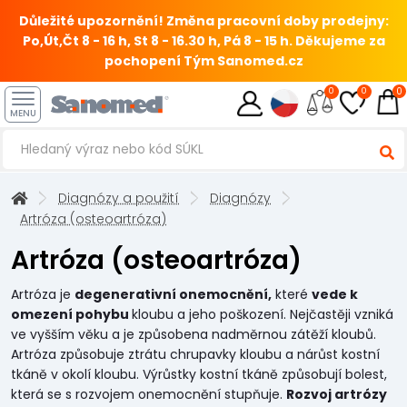
Důležité upozornění! Změna pracovní doby prodejny:
Po,Út,Čt 8 - 16 h, St 8 - 16.30 h, Pá 8 - 15 h.
Děkujeme za
pochopení Tým Sanomed.cz
0
0
0
MENU
Diagnózy a použití
Diagnózy
Artróza (osteoartróza)
Artróza (osteoartróza)
Artróza je
degenerativní onemocnění,
které
vede k
omezení pohybu
kloubu a jeho poškození. Nejčastěji vzniká
ve vyšším věku a je způsobena nadměrnou zátěží kloubů.
Artróza způsobuje ztrátu chrupavky kloubu a nárůst kostní
tkáně v okolí kloubu. Výrůstky kostní tkáně způsobují bolest,
která se s rozvojem onemocnění stupňuje.
Rozvoj artrózy