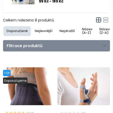
99 Kč - 189 Kč
Celkem nalezeno
8
produktů
Název
Název
Doporučené
Nejlevnější
Nejdražší
(A-Z)
(Z-A)
Filtrace produktů
TOP
Doporučujeme