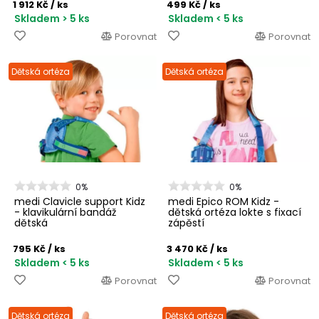
1 912 Kč
/ ks
499 Kč
/ ks
Skladem > 5 ks
Skladem < 5 ks
Porovnat
Porovnat
Dětská ortéza
Dětská ortéza
0%
0%
medi Clavicle support Kidz
medi Epico ROM Kidz -
- klavikulární bandáž
dětská ortéza lokte s fixací
dětská
zápěstí
795 Kč
/ ks
3 470 Kč
/ ks
Skladem < 5 ks
Skladem < 5 ks
Porovnat
Porovnat
Dětská ortéza
Dětská ortéza