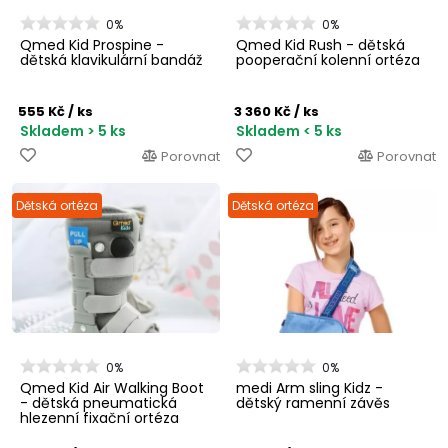
0%
0%
Qmed Kid Prospine -
Qmed Kid Rush - dětská
dětská klavikulární bandáž
pooperační kolenní ortéza
555 Kč
/ ks
3 360 Kč
/ ks
Skladem > 5 ks
Skladem < 5 ks
Porovnat
Porovnat
Dětská ortéza
Dětská ortéza
0%
0%
Qmed Kid Air Walking Boot
medi Arm sling Kidz -
- dětská pneumatická
dětský ramenní závěs
hlezenní fixační ortéza