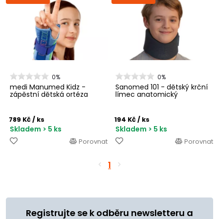
0%
0%
medi Manumed Kidz -
Sanomed 101 - dětský krční
zápěstní dětská ortéza
límec anatomický
789 Kč
/ ks
194 Kč
/ ks
Skladem > 5 ks
Skladem > 5 ks
Porovnat
Porovnat
1
Registrujte se k odběru newsletteru a