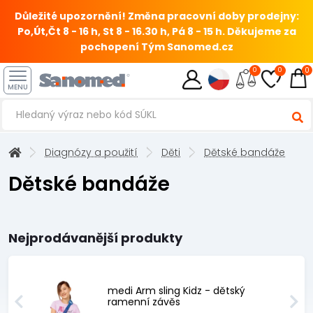
Důležité upozornění! Změna pracovní doby prodejny:
Po,Út,Čt 8 - 16 h, St 8 - 16.30 h, Pá 8 - 15 h.
Děkujeme za
pochopení Tým Sanomed.cz
0
0
0
MENU
Diagnózy a použití
Děti
Dětské bandáže
Dětské bandáže
Nejprodávanější produkty
medi Arm sling Kidz - dětský
ramenní závěs