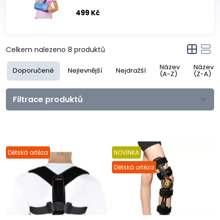
499 Kč
Celkem nalezeno
8
produktů
Název
Název
Doporučené
Nejlevnější
Nejdražší
(A-Z)
(Z-A)
Filtrace produktů
Dětská ortéza
NOVINKA
Dětská ortéza