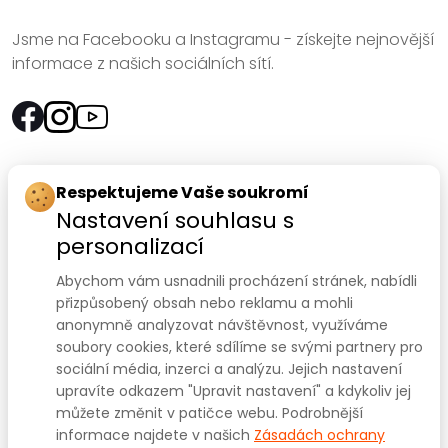
Jsme na Facebooku a Instagramu - získejte nejnovější
informace z našich sociálních sítí.
Rychlý kontakt:
Respektujeme Vaše soukromí
Nastavení souhlasu s
SANOMED, spol. s r.o.
personalizací
Palackého třída 240/75
Abychom vám usnadnili procházení stránek, nabídli
612 00 Brno-Královo Pole
přizpůsobený obsah nebo reklamu a mohli
anonymně analyzovat návštěvnost, využíváme
Prodejna:
+420 541 422 911
,
+420 541 422 912
soubory cookies, které sdílíme se svými partnery pro
e-mail
:
prodejna@sanomed.cz
sociální média, inzerci a analýzu. Jejich nastavení
upravíte odkazem "Upravit nastavení" a kdykoliv jej
můžete změnit v patičce webu. Podrobnější
E-shop:
+420 739 079 275
informace najdete v našich
Zásadách ochrany