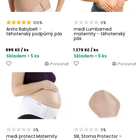
100%
0%
Anita Babybelt -
medi Lumbamed
těhotenský podpůrný pás
maternity - těhotenský
pás
895 Kč
/ ks
1 279 Kč
/ ks
Skladem > 5 ks
Skladem > 5 ks
Porovnat
Porovnat
0%
0%
medi protect.Maternity
SIIL Stoma Protector -