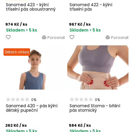
Sanomed 423 - kýlní
Sanomed 422 - kýlní
tříselní pás oboustranný
tříselní pás
974 Kč
/ ks
967 Kč
/ ks
Skladem > 5 ks
Skladem > 5 ks
Porovnat
Porovnat
Dětská ortéza
0%
0%
Sanomed 420 - pás kýlní
Sanomed Stoma - břišní
dětský pupeční
pás stomický
262 Kč
/ ks
584 Kč
/ ks
Skladem > 5 ks
Skladem > 5 ks