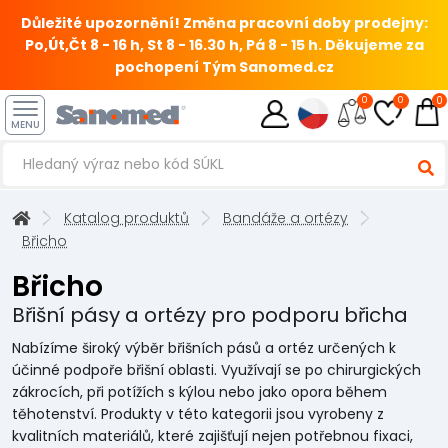
Důležité upozornění! Změna pracovní doby prodejny:
Po,Út,Čt 8 - 16 h, St 8 - 16.30 h, Pá 8 - 15 h.
Děkujeme za
pochopení Tým Sanomed.cz
0
0
0
MENU
Katalog produktů
Bandáže a ortézy
Břicho
Břicho
Břišní pásy a ortézy pro podporu břicha
Nabízíme široký výběr břišních pásů a ortéz určených k
účinné podpoře břišní oblasti. Využívají se po chirurgických
zákrocích, při potížích s kýlou nebo jako opora během
těhotenství. Produkty v této kategorii jsou vyrobeny z
kvalitních materiálů, které zajišťují nejen potřebnou fixaci,