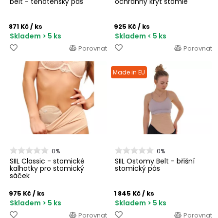
belt - těhotenský pás
ochranný kryt stomie
871 Kč
/ ks
925 Kč
/ ks
Skladem > 5 ks
Skladem < 5 ks
Porovnat
Porovnat
Made in EU
0%
0%
SIIL Classic - stomické
SIIL Ostomy Belt - břišní
kalhotky pro stomický
stomický pás
sáček
975 Kč
/ ks
1 845 Kč
/ ks
Skladem > 5 ks
Skladem > 5 ks
Porovnat
Porovnat