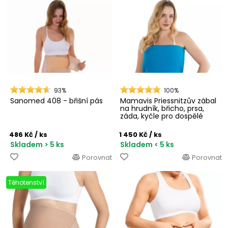
93%
100%
Sanomed 408 - břišní pás
Mamavis Priessnitzův zábal
na hrudník, břicho, prsa,
záda, kyčle pro dospělé
486 Kč
/ ks
1 450 Kč
/ ks
Skladem > 5 ks
Skladem < 5 ks
Porovnat
Porovnat
Těhotenství