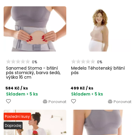
0%
0%
Sanomed Stoma - břišní
Medela Těhotenský břišní
pás stomický, barva šedá,
pás
výška 16 cm
584 Kč
/ ks
499 Kč
/ ks
Skladem > 5 ks
Skladem < 5 ks
Porovnat
Porovnat
Poslední kusy
Doprodej