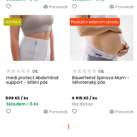
Porovnat
Porovnat
NOVINKA
Produkt v externím skladu
0%
0%
medi protect.Abdominal
Bauerfeind Spinova Mum -
support - břišní pás
těhotenský pás
509 Kč
/ ks
4 915 Kč
/ ks
Skladem > 5 ks
Na dotaz
Porovnat
Porovnat
1