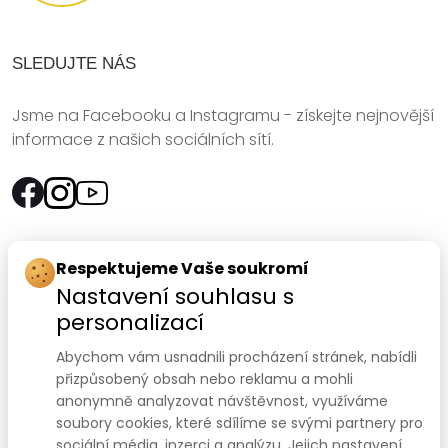
SLEDUJTE NÁS
Jsme na Facebooku a Instagramu - získejte nejnovější
informace z našich sociálních sítí.
Rychlý kontakt:
Respektujeme Vaše soukromí
Nastavení souhlasu s
SANOMED, spol. s r.o.
personalizací
Palackého třída 240/75
Abychom vám usnadnili procházení stránek, nabídli
612 00 Brno-Královo Pole
přizpůsobený obsah nebo reklamu a mohli
anonymně analyzovat návštěvnost, využíváme
Prodejna:
+420 541 422 911
,
+420 541 422 912
soubory cookies, které sdílíme se svými partnery pro
e-mail
:
prodejna@sanomed.cz
sociální média, inzerci a analýzu. Jejich nastavení