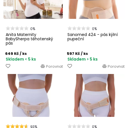
0%
0%
Anita Maternity
Sanomed 424 - pás kýlní
BabySherpa těhotenský
pupeční
pás
649 Kč
/ ks
597 Kč
/ ks
Skladem < 5 ks
Skladem > 5 ks
Porovnat
Porovnat
93%
0%