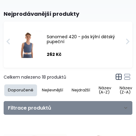
Nejprodávanější produkty
Sanomed 420 - pás kýlní dětský
pupeční
262 Kč
Celkem nalezeno
18
produktů
Název
Název
Doporučené
Nejlevnější
Nejdražší
(A-Z)
(Z-A)
Filtrace produktů