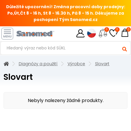
Důležité upozornění! Změna pracovní doby prodejny:
Po,Út,Čt 8 - 16 h, St 8 - 16.30 h, Pá 8 - 15 h.
Děkujeme za
pochopení Tým Sanomed.cz
0
0
0
MENU
Diagnózy a použití
Výrobce
Slovart
Slovart
Nebyly nalezeny žádné produkty.