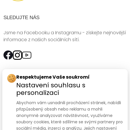
SLEDUJTE NÁS
Jsme na Facebooku a Instagramu - získejte nejnovější
informace z našich sociálních sítí.
Rychlý kontakt:
Respektujeme Vaše soukromí
Nastavení souhlasu s
SANOMED, spol. s r.o.
personalizací
Palackého třída 240/75
Abychom vám usnadnili procházení stránek, nabídli
612 00 Brno-Královo Pole
přizpůsobený obsah nebo reklamu a mohli
anonymně analyzovat návštěvnost, využíváme
Prodejna:
+420 541 422 911
,
+420 541 422 912
soubory cookies, které sdílíme se svými partnery pro
e-mail
:
prodejna@sanomed.cz
sociální média, inzerci a analýzu. Jejich nastavení