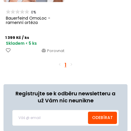
0%
Bauerfeind OmoLoc -
ramenní ortéza
1 399 Kč
/ ks
Skladem < 5 ks
Porovnat
1
Registrujte se k odběru newsletteru a
už Vám nic neunikne
ODEBÍRAT