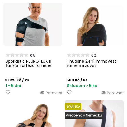
0%
0%
Sporlastic NEURO-LUX II,
Thuasne 2441 ImmoVest
funkční ortéza ramene
ramenní závěs
3 025 Kč
/ ks
560 Kč
/ ks
1 - 5 dní
Skladem > 5 ks
Porovnat
Porovnat
NOVINKA
Vyrobeno v Německu