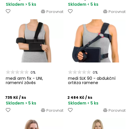
Skladem > 5 ks
Skladem < 5 ks
Porovnat
Porovnat
0%
0%
medi arm fix - UNI,
medi SLK 90 - abdukční
ramenní závěs
ortéza ramene
735 Kč
/ ks
2 484 Kč
/ ks
Skladem > 5 ks
Skladem < 5 ks
Porovnat
Porovnat