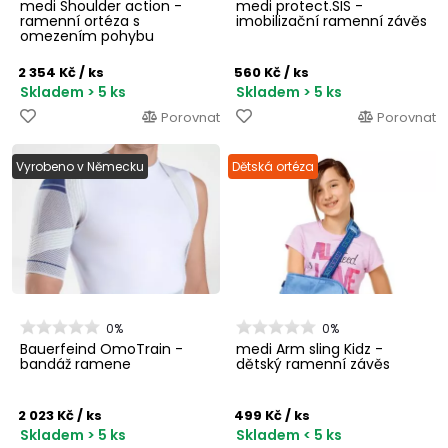
medi Shoulder action -
medi protect.SIS -
ramenní ortéza s
imobilizační ramenní závěs
omezením pohybu
2 354 Kč
/ ks
560 Kč
/ ks
Skladem > 5 ks
Skladem > 5 ks
Porovnat
Porovnat
Vyrobeno v Německu
Dětská ortéza
0%
0%
Bauerfeind OmoTrain -
medi Arm sling Kidz -
bandáž ramene
dětský ramenní závěs
2 023 Kč
/ ks
499 Kč
/ ks
Skladem > 5 ks
Skladem < 5 ks