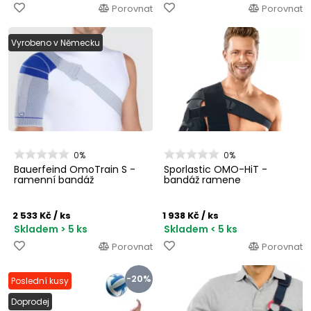
Porovnat
Porovnat
Vyrobeno v Německu
0%
0%
Bauerfeind OmoTrain S -
Sporlastic OMO-HiT -
ramenní bandáž
bandáž ramene
2 533 Kč
/ ks
1 938 Kč
/ ks
Skladem > 5 ks
Skladem < 5 ks
Porovnat
Porovnat
-20%
Poslední kusy
Doprodej