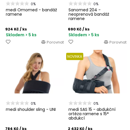
0%
0%
medi Omomed - bandáž
Sanomed 204 -
ramene
neoprenová bandáž
ramene
924 Kč
/ ks
690 Kč
/ ks
Skladem > 5 ks
Skladem > 5 ks
Porovnat
Porovnat
NOVINKA
0%
0%
medi shoulder sling - UNI
medi SAS 15 - abdukční
ortéza ramene s 15°
abdukcí
784 Kč
/ ks
2 432 Kč
/ ks