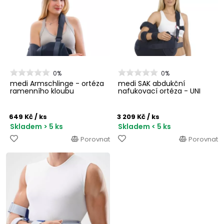
0%
0%
medi Armschlinge - ortéza
medi SAK abdukční
ramenního kloubu
nafukovací ortéza - UNI
649 Kč
/ ks
3 209 Kč
/ ks
Skladem > 5 ks
Skladem < 5 ks
Porovnat
Porovnat