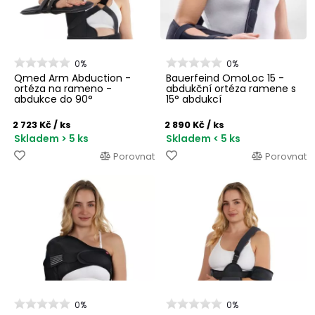
0%
0%
Qmed Arm Abduction -
Bauerfeind OmoLoc 15 -
ortéza na rameno -
abdukční ortéza ramene s
abdukce do 90°
15° abdukcí
2 723 Kč
/ ks
2 890 Kč
/ ks
Skladem > 5 ks
Skladem < 5 ks
Porovnat
Porovnat
0%
0%