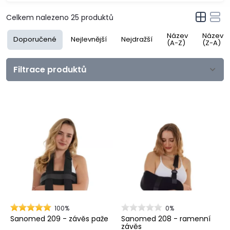
Celkem nalezeno
25
produktů
Název
Název
Doporučené
Nejlevnější
Nejdražší
(A-Z)
(Z-A)
Filtrace produktů
100%
0%
Sanomed 209 - závěs paže
Sanomed 208 - ramenní
závěs