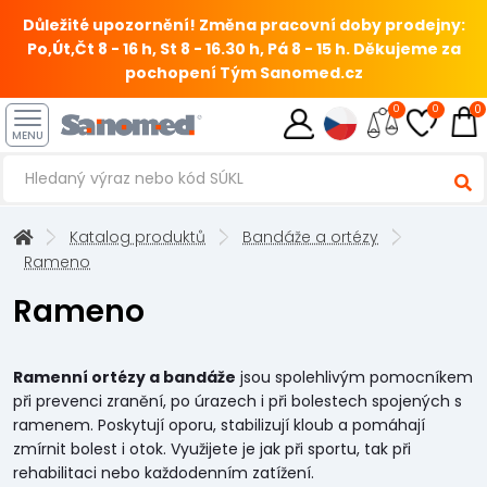
Důležité upozornění! Změna pracovní doby prodejny:
Po,Út,Čt 8 - 16 h, St 8 - 16.30 h, Pá 8 - 15 h.
Děkujeme za
pochopení Tým Sanomed.cz
0
0
0
MENU
Katalog produktů
Bandáže a ortézy
Rameno
Rameno
Ramenní ortézy a bandáže
jsou spolehlivým pomocníkem
při prevenci zranění, po úrazech i při bolestech spojených s
ramenem. Poskytují oporu, stabilizují kloub a pomáhají
zmírnit bolest i otok. Využijete je jak při sportu, tak při
rehabilitaci nebo každodenním zatížení.