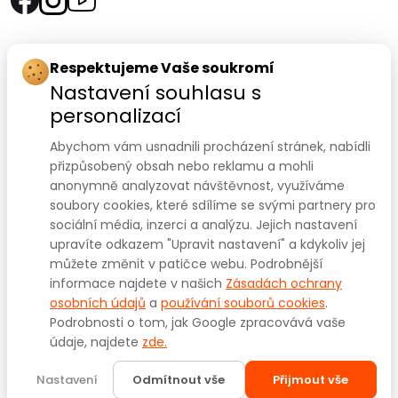
Rychlý kontakt:
Respektujeme Vaše soukromí
Nastavení souhlasu s
SANOMED, spol. s r.o.
personalizací
Palackého třída 240/75
Abychom vám usnadnili procházení stránek, nabídli
612 00 Brno-Královo Pole
přizpůsobený obsah nebo reklamu a mohli
anonymně analyzovat návštěvnost, využíváme
Prodejna:
+420 541 422 911
,
+420 541 422 912
soubory cookies, které sdílíme se svými partnery pro
e-mail
:
prodejna@sanomed.cz
sociální média, inzerci a analýzu. Jejich nastavení
upravíte odkazem "Upravit nastavení" a kdykoliv jej
můžete změnit v patičce webu. Podrobnější
E-shop:
+420 739 079 275
informace najdete v našich
Zásadách ochrany
e-mail:
eshop@sanomed.cz
osobních údajů
a
používání souborů cookies
.
Podrobnosti o tom, jak Google zpracovává vaše
údaje, najdete
zde.
Copyright © 2025
www.sanomed.cz
. Všechna práva
vyhrazena.
Nastavení
Odmítnout vše
Přijmout vše
Created by