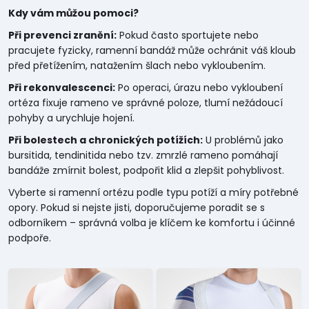
Kdy vám můžou pomoci?
Při prevenci zranění:
Pokud často sportujete nebo
pracujete fyzicky, ramenní bandáž může ochránit váš kloub
před přetížením, natažením šlach nebo vykloubením.
Při rekonvalescenci:
Po operaci, úrazu nebo vykloubení
ortéza fixuje rameno ve správné poloze, tlumí nežádoucí
pohyby a urychluje hojení.
Při bolestech a chronických potížích:
U problémů jako
bursitida, tendinitida nebo tzv. zmrzlé rameno pomáhají
bandáže zmírnit bolest, podpořit klid a zlepšit pohyblivost.
Vyberte si ramenní ortézu podle typu potíží a míry potřebné
opory. Pokud si nejste jisti, doporučujeme poradit se s
odborníkem – správná volba je klíčem ke komfortu i účinné
podpoře.