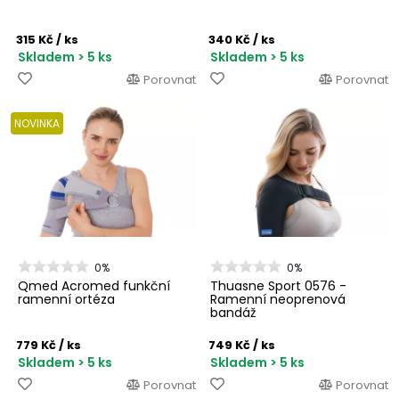
315 Kč
/ ks
340 Kč
/ ks
Skladem > 5 ks
Skladem > 5 ks
Porovnat
Porovnat
NOVINKA
0%
0%
Qmed Acromed funkční
Thuasne Sport 0576 -
ramenní ortéza
Ramenní neoprenová
bandáž
779 Kč
/ ks
749 Kč
/ ks
Skladem > 5 ks
Skladem > 5 ks
Porovnat
Porovnat