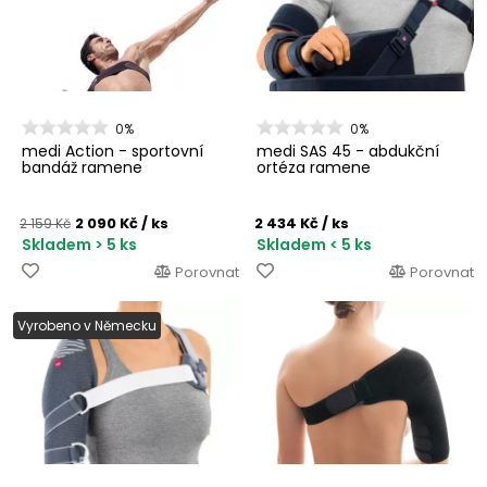
0%
0%
medi Action - sportovní
medi SAS 45 - abdukční
bandáž ramene
ortéza ramene
2 090 Kč
/ ks
2 434 Kč
/ ks
2 159 Kč
Skladem > 5 ks
Skladem < 5 ks
Porovnat
Porovnat
Vyrobeno v Německu