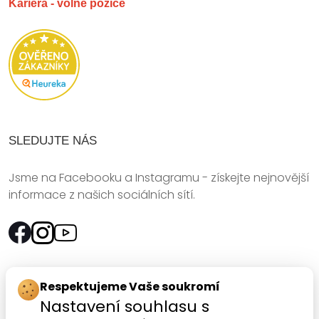
Kariéra - volné pozice
SLEDUJTE NÁS
Jsme na Facebooku a Instagramu - získejte nejnovější
informace z našich sociálních sítí.
Rychlý kontakt:
Respektujeme Vaše soukromí
Nastavení souhlasu s
SANOMED, spol. s r.o.