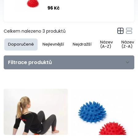
96 Kč
Celkem nalezeno
3
produktů
Název
Název
Doporučené
Nejlevnější
Nejdražší
(A-Z)
(Z-A)
Filtrace produktů