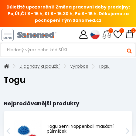
Důležité upozornění! Změna pracovní doby prodejny:
Po,Út,Čt 8 - 16 h, St 8 - 16.30 h, Pá 8 - 15 h.
Děkujeme za
pochopení Tým Sanomed.cz
0
0
0
MENU
Diagnózy a použití
Výrobce
Togu
Togu
Nejprodávanější produkty
Togu Semi Noppenball masážní
půlmíček