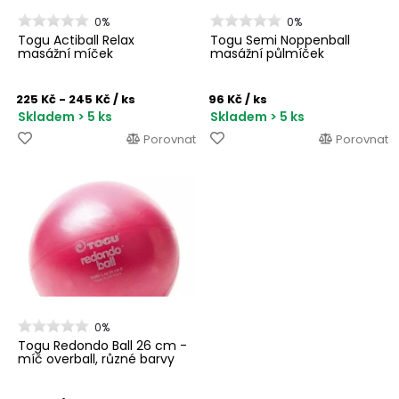
0%
0%
Togu Actiball Relax
Togu Semi Noppenball
masážní míček
masážní půlmíček
225 Kč - 245 Kč
/ ks
96 Kč
/ ks
Skladem > 5 ks
Skladem > 5 ks
Porovnat
Porovnat
0%
Togu Redondo Ball 26 cm -
míč overball, různé barvy