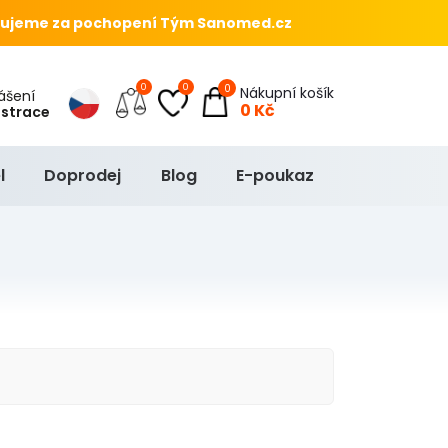
ujeme za pochopení Tým Sanomed.cz
0
0
0
Nákupní košík
hlášení
0 Kč
istrace
l
Doprodej
Blog
E-poukaz