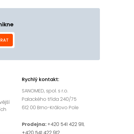
nikne
ÍRAT
Rychlý kontakt:
SANOMED, spol. s r.o.
Palackého třída 240/75
vější
612 00 Brno-Královo Pole
ích
Prodejna:
+420 541 422 911
,
+420 541 422 912