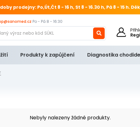
 prodejny: Po,Út,Čt 8 - 16 h, St 8 - 16.30 h, Pá 8 - 15 h.
Děk
op@sanomed.cz
Po - Pá 8 - 16:30
Při
Reg
žití
Produkty k zapůjčení
Diagnostika chodide
F
Nebyly nalezeny žádné produkty.