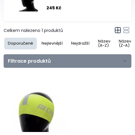
245 Kč
Celkem nalezeno
1
produktů
Název
Název
Doporučené
Nejlevnější
Nejdražší
(A-Z)
(Z-A)
Filtrace produktů