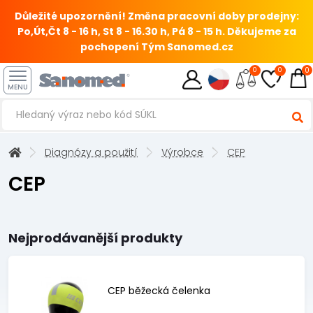
Důležité upozornění! Změna pracovní doby prodejny:
Po,Út,Čt 8 - 16 h, St 8 - 16.30 h, Pá 8 - 15 h.
Děkujeme za
pochopení Tým Sanomed.cz
0
0
0
MENU
Diagnózy a použití
Výrobce
CEP
CEP
Nejprodávanější produkty
CEP běžecká čelenka