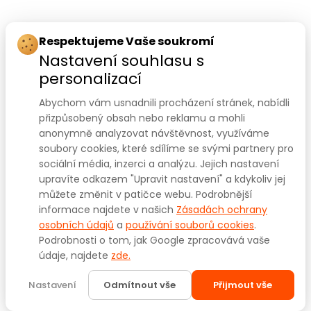
Rychlý kontakt:
Respektujeme Vaše soukromí
Nastavení souhlasu s
SANOMED, spol. s r.o.
personalizací
Palackého třída 240/75
Abychom vám usnadnili procházení stránek, nabídli
612 00 Brno-Královo Pole
přizpůsobený obsah nebo reklamu a mohli
anonymně analyzovat návštěvnost, využíváme
Prodejna:
+420 541 422 911
,
+420 541 422 912
soubory cookies, které sdílíme se svými partnery pro
e-mail
:
prodejna@sanomed.cz
sociální média, inzerci a analýzu. Jejich nastavení
upravíte odkazem "Upravit nastavení" a kdykoliv jej
můžete změnit v patičce webu. Podrobnější
E-shop:
+420 739 079 275
informace najdete v našich
Zásadách ochrany
e-mail:
eshop@sanomed.cz
osobních údajů
a
používání souborů cookies
.
Podrobnosti o tom, jak Google zpracovává vaše
údaje, najdete
zde.
Copyright © 2025
www.sanomed.cz
. Všechna práva
vyhrazena.
Nastavení
Odmítnout vše
Přijmout vše
Created by