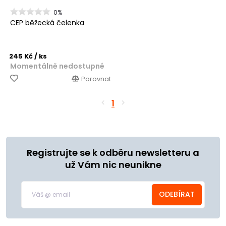
0%
CEP běžecká čelenka
245 Kč
/ ks
Momentálně nedostupné
Porovnat
1
Registrujte se k odběru newsletteru a
už Vám nic neunikne
ODEBÍRAT