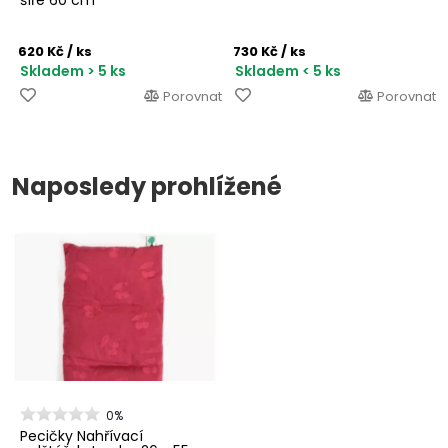
šíře 60 cm
620 Kč
/ ks
730 Kč
/ ks
Skladem > 5 ks
Skladem < 5 ks
Porovnat
Porovnat
Naposledy prohlížené
0%
Pecičky Nahřívací