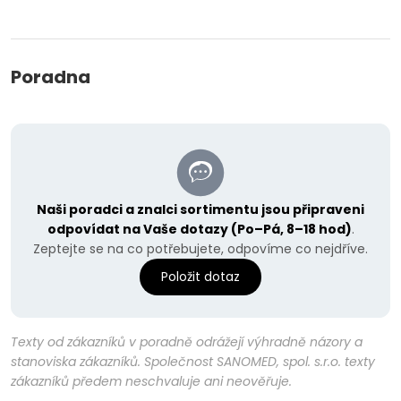
Poradna
Naši poradci a znalci sortimentu jsou připraveni
odpovídat na Vaše dotazy (Po–Pá, 8–18 hod)
.
Zeptejte se na co potřebujete, odpovíme co nejdříve.
Položit dotaz
Texty od zákazníků v poradně odrážejí výhradně názory a
stanoviska zákazníků. Společnost SANOMED, spol. s.r.o. texty
zákazníků předem neschvaluje ani neověřuje.