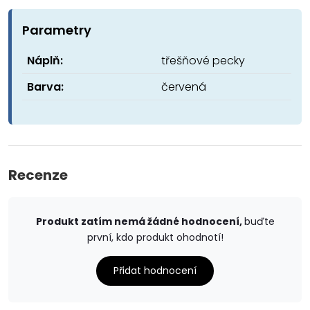
Parametry
Náplň:
třešňové pecky
Barva:
červená
Recenze
Produkt zatím nemá žádné hodnocení,
buďte
první, kdo produkt ohodnotí!
Přidat hodnocení