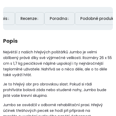
↓
↓
↓
opis
Recenze
Poradna
Podobné produkt
Popis
Největší z našich hřejivých polštářků Jumbo je velmi
oblíbený právě díky své výjimečné velikosti. Rozměry 26 x 55
cm s 1,7 kg pecičkové náplně uspokojí i ty nejnáročnější
teplomilné uživatele. Nahřívá se o něco déle, ale o to déle
také vydrží hřát.
Je to hřejivý obr pro obrovskou slast. Pokud si rádi
prohříváte bolavá záda nebo studené nohy, Jumbo bude
jistě vaše krevní skupina.
Jumbo se osvědčil v odborné rehabilitační praxi. Hřejivý
účinek třešňových pecek se hodí při přípravě na