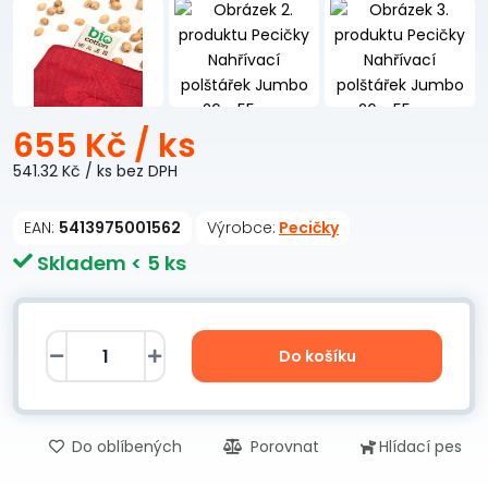
655 Kč
/ ks
541.32 Kč
/ ks
bez DPH
EAN:
5413975001562
Výrobce:
Pecičky
Skladem < 5 ks
Do košíku
Do oblíbených
Porovnat
Hlídací pes