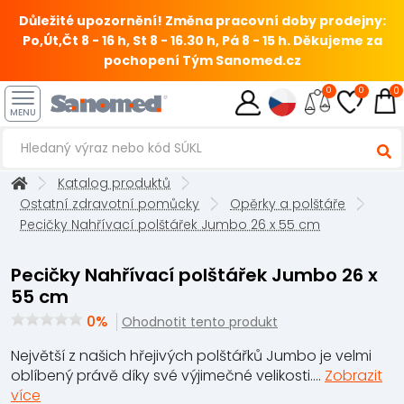
Důležité upozornění! Změna pracovní doby prodejny:
Po,Út,Čt 8 - 16 h, St 8 - 16.30 h, Pá 8 - 15 h.
Děkujeme za
pochopení Tým Sanomed.cz
0
0
0
MENU
Katalog produktů
Ostatní zdravotní pomůcky
Opěrky a polštáře
Pecičky Nahřívací polštářek Jumbo 26 x 55 cm
Pecičky Nahřívací polštářek Jumbo 26 x
55 cm
0%
Ohodnotit tento produkt
Největší z našich hřejivých polštářků Jumbo je velmi
oblíbený právě díky své výjimečné velikosti....
Zobrazit
více