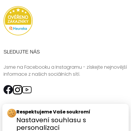
SLEDUJTE NÁS
Jsme na Facebooku a Instagramu - získejte nejnovější
informace z našich sociálních sítí.
Rychlý kontakt:
Respektujeme Vaše soukromí
Nastavení souhlasu s
SANOMED, spol. s r.o.
personalizací
Palackého třída 240/75