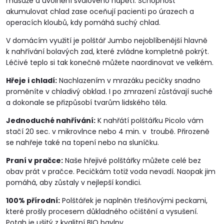
masáže a uvolnění svalového napětí. Schopnost
akumulovat chlad zase oceňují pacienti po úrazech a
operacích kloubů, kdy pomáhá suchý chlad.
V domácím využití je polštář Jumbo nejoblíbenější hlavně
k nahřívání bolavých zad, které zvládne kompletně pokrýt.
Léčivé teplo si tak konečně můžete naordinovat ve velkém.
Hřeje i chladí:
Nachlazením v mrazáku pecičky snadno
proměníte v chladivý obklad. I po zmrazení zůstávají suché
a dokonale se přizpůsobí tvarům lidského těla.
Jednoduché nahřívání:
K nahřátí polštářku Picolo vám
stačí 20 sec. v mikrovlnce nebo 4 min. v troubě. Přirozeně
se nahřeje také na topení nebo na sluníčku.
Praní v pračce:
Naše hřejivé polštářky můžete celé bez
obav prát v pračce. Pecičkám totiž voda nevadí. Naopak jim
pomáhá, aby zůstaly v nejlepší kondici.
100% přírodní:
Polštářek je naplněn třešňovými peckami,
které prošly procesem důkladného očištění a vysušení.
Potah je ušitý z kvalitní BIO bavlny.