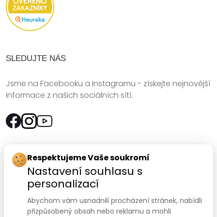
SLEDUJTE NÁS
Jsme na Facebooku a Instagramu - získejte nejnovější
informace z našich sociálních sítí.
Rychlý kontakt:
Respektujeme Vaše soukromí
Nastavení souhlasu s
SANOMED, spol. s r.o.
personalizací
Palackého třída 240/75
Abychom vám usnadnili procházení stránek, nabídli
612 00 Brno-Královo Pole
přizpůsobený obsah nebo reklamu a mohli