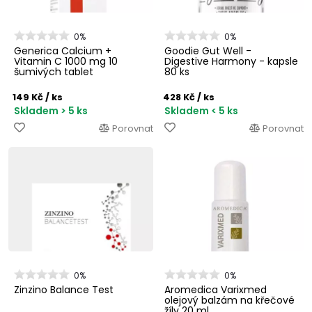
0%
0%
Generica Calcium +
Goodie Gut Well -
Vitamin C 1000 mg 10
Digestive Harmony - kapsle
šumivých tablet
80 ks
149 Kč
/ ks
428 Kč
/ ks
Skladem > 5 ks
Skladem < 5 ks
Porovnat
Porovnat
0%
0%
Zinzino Balance Test
Aromedica Varixmed
olejový balzám na křečové
žíly 20 ml