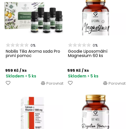
0%
0%
Nobilis Tilia Aroma sada Pro
Goodie Liposomální
první pomoc
Magnesium 60 ks
959 Kč
/ ks
595 Kč
/ ks
Skladem < 5 ks
Skladem > 5 ks
Porovnat
Porovnat