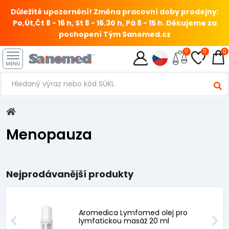
Důležité upozornění! Změna pracovní doby prodejny:
Po,Út,Čt 8 - 16 h, St 8 - 16.30 h, Pá 8 - 15 h.
Děkujeme za
pochopení Tým Sanomed.cz
0
0
0
MENU
Menopauza
Nejprodávanější produkty
Aromedica Lymfomed olej pro
lymfatickou masáž 20 ml