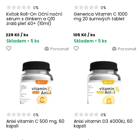
0%
0%
Kvitok Roll-On Oční noční
Generica Vitamin C 1000
sérum s Ginkem a Q10
mg 20 šumivých tablet
zralá pleť 40+ (10ml)
229 Kč
/ ks
105 Kč
/ ks
Skladem < 5 ks
Skladem < 5 ks
Porovnat
Porovnat
0%
0%
Anixi vitamin C 500 mg, 60
Anixi vitamin D3 4000IU, 60
kapslí
kapslí