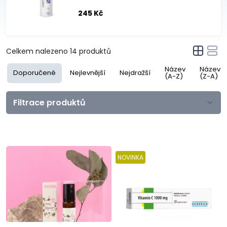
245 Kč
Celkem nalezeno
14
produktů
Název
Název
Doporučené
Nejlevnější
Nejdražší
(A-Z)
(Z-A)
Filtrace produktů
NOVINKA