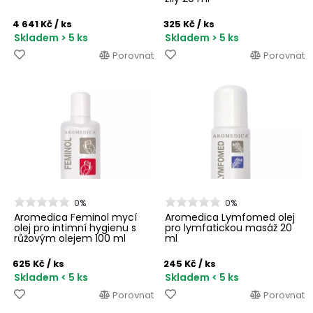
4 641 Kč
/ ks
325 Kč
/ ks
Skladem > 5 ks
Skladem > 5 ks
Porovnat
Porovnat
0%
0%
Aromedica Feminol mycí
Aromedica Lymfomed olej
olej pro intimní hygienu s
pro lymfatickou masáž 20
růžovým olejem 100 ml
ml
625 Kč
/ ks
245 Kč
/ ks
Skladem < 5 ks
Skladem < 5 ks
Porovnat
Porovnat