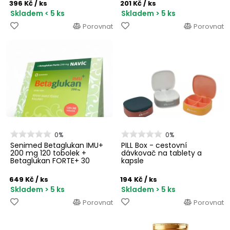
396 Kč
/ ks
201 Kč
/ ks
Skladem < 5 ks
Skladem > 5 ks
Porovnat
Porovnat
0%
0%
Senimed Betaglukan IMU+
PILL Box - cestovní
200 mg 120 tobolek +
dávkovač na tablety a
Betaglukan FORTE+ 30
kapsle
tobolek
649 Kč
/ ks
194 Kč
/ ks
Skladem > 5 ks
Skladem > 5 ks
Porovnat
Porovnat