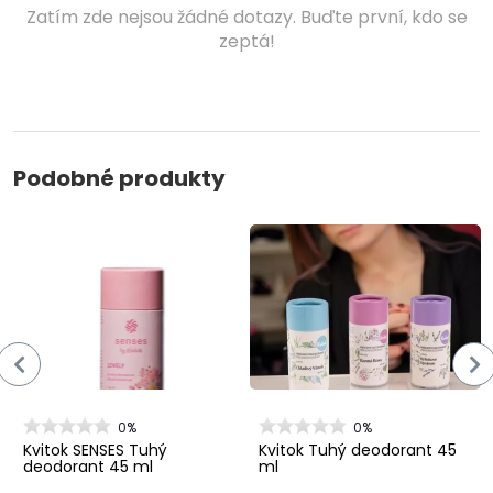
Zatím zde nejsou žádné dotazy. Buďte první, kdo se
zeptá!
Podobné produkty
0%
0%
Kvitok SENSES Tuhý
Kvitok Tuhý deodorant 45
deodorant 45 ml
ml