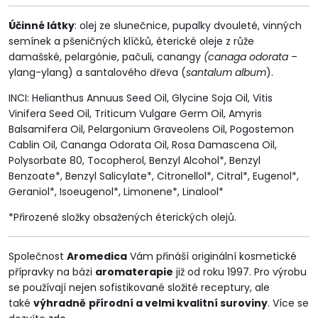
Účinné látky
: olej ze slunečnice, pupalky dvouleté, vinných
semínek a pšeničných klíčků, éterické oleje z růže
damašské, pelargónie, pačuli, canangy
(canaga odorata
–
ylang-ylang) a santalového dřeva (
santalum album
).
INCI: Helianthus Annuus Seed Oil, Glycine Soja Oil, Vitis
Vinifera Seed Oil, Triticum Vulgare Germ Oil, Amyris
Balsamifera Oil, Pelargonium Graveolens Oil, Pogostemon
Cablin Oil, Cananga Odorata Oil, Rosa Damascena Oil,
Polysorbate 80, Tocopherol, Benzyl Alcohol*, Benzyl
Benzoate*, Benzyl Salicylate*, Citronellol*, Citral*, Eugenol*,
Geraniol*, Isoeugenol*, Limonene*, Linalool*
*Přirozené složky obsažených éterických olejů.
Společnost
Aromedica
Vám přináší originální kosmetické
přípravky na bázi
aromaterapie
již od roku 1997. Pro výrobu
se používají nejen sofistikované složité receptury, ale
také
výhradně
přírodní a velmi kvalitní suroviny
. Více se