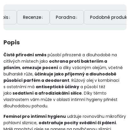
↓
↓
↓
opis
Recenze
Poradna
Podobné produkt
Popis
Čistě přírodní směs
působí přirozeně a dlouhodobě na
citlivých místech jako
ochrana proti bakteriím a
plísním
,
omezuje pocení
a díky vzácným olejům, včetně
bulharské růže,
účinkuje jako příjemný a dlouhodobě
působící parfém a deodorant
. Růžový olej v kombinaci
s ostatními má
antiseptické účinky
a působí též
jako
sedativní a afrodiziakální silice
. Díky těmto
vlastnostem vám může v oblasti intimní hygieny přinést
dlouhodobou pohodu.
Feminol pro intimní hygienu
udržuje rovnováhu mikroflóry
pohlavní sliznice,
odstraňuje pocity svědění či pálení
.
Malé množství oleje se nanese na navlhčenou sliznici,