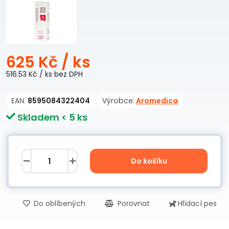
625 Kč
/ ks
516.53 Kč
/ ks
bez DPH
EAN:
8595084322404
Výrobce:
Aromedica
Skladem < 5 ks
Do košíku
Do oblíbených
Porovnat
Hlídací pes