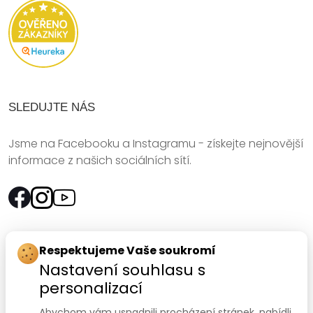
SLEDUJTE NÁS
Jsme na Facebooku a Instagramu - získejte nejnovější
informace z našich sociálních sítí.
Rychlý kontakt:
Respektujeme Vaše soukromí
Nastavení souhlasu s
SANOMED, spol. s r.o.
personalizací
Palackého třída 240/75
Abychom vám usnadnili procházení stránek, nabídli