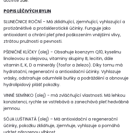
dozvíte
zde
.
POPIS LÉČIVÝCH BYLIN
SLUNEČNICE ROČNÍ – Má zklidňující, zjemňující, vyhlazující a
protizánětlivé a protisklerotické účinky. Funguje jako
antioxidant a chrání pleť před poškozením vnějšími vlivy,
ztrátou pružnosti a pevnosti.
PŠENIČNÉ KLÍČKY (olej) - Obsahuje koenzym Q10, kyselinu
linoleovou a olejovou, vitaminy skupiny B, lecitin, dále
vitamin E, K, D a minerály (fosfor a železo). Díky tomu má
hydratační, regenerační a antioxidační účinky. Vyhlazuje
vrásky, odstraňuje odumřelé buňky a podráždění a obnovuje
hydrolipidový plášť pokožky.
VINNÉ SEMÍNKO (olej) - má zvláčňující vlastnosti. Má lehkou
konzistenci, rychle se vstřebává a zanechává pleť hedvábně
jemnou.
SÓJA LUŠTINATÁ (olej) – Má antioxidační a regenerační
účinky, pokožku zklidňuje, zjemňuje, vyhlazuje a pomáhá
udržet přirozenou vlhkost.