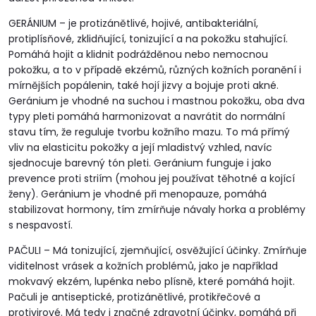
GERÁNIUM – je protizánětlivé, hojivé, antibakteriální,
protiplísňové, zklidňující, tonizující a na pokožku stahující.
Pomáhá hojit a klidnit podrážděnou nebo nemocnou
pokožku, a to v případě ekzémů, různých kožních poranění i
mírnějších popálenin, také hojí jizvy a bojuje proti akné.
Geránium je vhodné na suchou i mastnou pokožku, oba dva
typy pleti pomáhá harmonizovat a navrátit do normální
stavu tím, že reguluje tvorbu kožního mazu. To má přímý
vliv na elasticitu pokožky a její mladistvý vzhled, navíc
sjednocuje barevný tón pleti. Geránium funguje i jako
prevence proti striím (mohou jej používat těhotné a kojící
ženy). Geránium je vhodné při menopauze, pomáhá
stabilizovat hormony, tím zmírňuje návaly horka a problémy
s nespavostí.
PAČULI – Má tonizující, zjemňující, osvěžující účinky. Zmírňuje
viditelnost vrásek a kožních problémů, jako je například
mokvavý ekzém, lupénka nebo plísně, které pomáhá hojit.
Pačuli je antiseptické, protizánětlivé, protikřečové a
protivirové. Má tedy i značné zdravotní účinky, pomáhá při