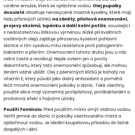
vznikne emulze, která se opláchne vodou.
Olej pupalky
dvouleté
obsahuje nenasycené mastné kyseliny, které mají
řadu příznivých účinků
na záněty, plísňová onemocnění,
projevy ekzémů
,
lupénku a další kožní potíže
, související
s nedostatečnou látkovou výměnou. Nízké pH kvalitních
rostlinných olejů zajišťuje přirozenou kyselost pohlavní
sliznice a tím vysokou míru rezistence proti patogenním
bakteriím a plísním. Onemocnění tohoto druhu jsou u nás
velmi častá a recidivují. Nejde ovšem jen o pocity
diskomfortu, který tato onemocnění způsobují, ale mohou
ženám vážně ublížit. Olej z pšeničných klíčků je bohatý na
vitamín E, který působí jako dobrý antioxidant a pomáhá
léčit mnohá onemocnění pokožky a sliznic. Také všechny
použité silice mají významný protiplísňový, protibakteriální a
protivirový efekt s hojivými účinky.
Použití Feminolu
: Před použitím místo omýt vlažnou vodou.
Vetřít jemně do sliznic či pokožky ošetřovaného místa a
opláchnout vodou. Je ideální koupelovou přísadou do lázně
dospělých i dětí.