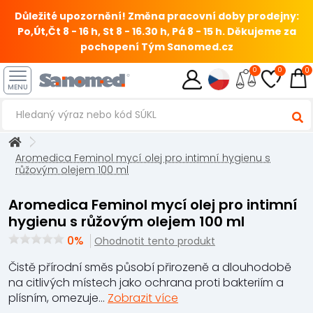
Důležité upozornění! Změna pracovní doby prodejny:
Po,Út,Čt 8 - 16 h, St 8 - 16.30 h, Pá 8 - 15 h.
Děkujeme za
pochopení Tým Sanomed.cz
0
0
0
MENU
Aromedica Feminol mycí olej pro intimní hygienu s
růžovým olejem 100 ml
Aromedica Feminol mycí olej pro intimní
hygienu s růžovým olejem 100 ml
0%
Ohodnotit tento produkt
Čistě přírodní směs působí přirozeně a dlouhodobě
na citlivých místech jako ochrana proti bakteriím a
plísním, omezuje...
Zobrazit více