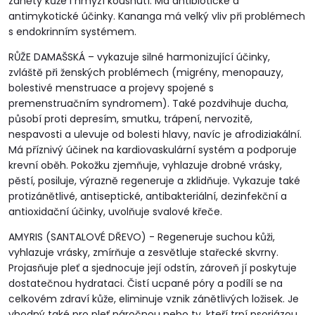
záněty kůže i hmyzí kousnutí. Má antibiotické a
antimykotické účinky. Kananga má velký vliv při problémech
s endokrinním systémem.
RŮŽE DAMAŠSKÁ – vykazuje silné harmonizující účinky,
zvláště při ženských problémech (migrény, menopauzy,
bolestivé menstruace a projevy spojené s
premenstruačním syndromem). Také pozdvihuje ducha,
působí proti depresím, smutku, trápení, nervozitě,
nespavosti a ulevuje od bolesti hlavy, navíc je afrodiziakální.
Má příznivý účinek na kardiovaskulární systém a podporuje
krevní oběh. Pokožku zjemňuje, vyhlazuje drobné vrásky,
pěstí, posiluje, výrazně regeneruje a zklidňuje. Vykazuje také
protizánětlivé, antiseptické, antibakteriální, dezinfekční a
antioxidační účinky, uvolňuje svalové křeče.
AMYRIS (SANTALOVÉ DŘEVO) - Regeneruje suchou kůži,
vyhlazuje vrásky, zmírňuje a zesvětluje stařecké skvrny.
Projasňuje pleť a sjednocuje její odstín, zároveň jí poskytuje
dostatečnou hydrataci. Čistí ucpané póry a podílí se na
celkovém zdraví kůže, eliminuje vznik zánětlivých ložisek. Je
vhodný také pro pleť náročnou nebo ty, kteří trpí psoriázou,