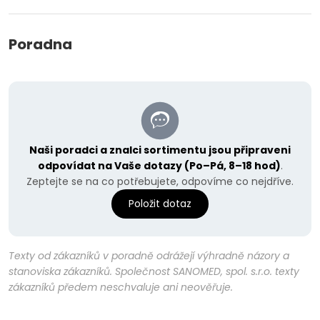
Poradna
Naši poradci a znalci sortimentu jsou připraveni
odpovídat na Vaše dotazy (Po–Pá, 8–18 hod)
.
Zeptejte se na co potřebujete, odpovíme co nejdříve.
Položit dotaz
Texty od zákazníků v poradně odrážejí výhradně názory a
stanoviska zákazníků. Společnost SANOMED, spol. s.r.o. texty
zákazníků předem neschvaluje ani neověřuje.