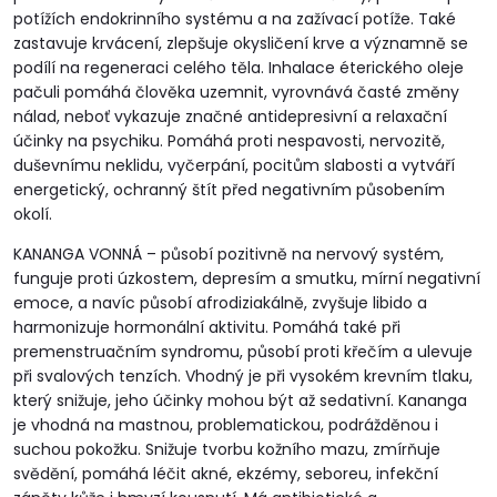
potížích endokrinního systému a na zažívací potíže. Také
zastavuje krvácení, zlepšuje okysličení krve a významně se
podílí na regeneraci celého těla. Inhalace éterického oleje
pačuli pomáhá člověka uzemnit, vyrovnává časté změny
nálad, neboť vykazuje značné antidepresivní a relaxační
účinky na psychiku. Pomáhá proti nespavosti, nervozitě,
duševnímu neklidu, vyčerpání, pocitům slabosti a vytváří
energetický, ochranný štít před negativním působením
okolí.
KANANGA VONNÁ – působí pozitivně na nervový systém,
funguje proti úzkostem, depresím a smutku, mírní negativní
emoce, a navíc působí afrodiziakálně, zvyšuje libido a
harmonizuje hormonální aktivitu. Pomáhá také při
premenstruačním syndromu, působí proti křečím a ulevuje
při svalových tenzích. Vhodný je při vysokém krevním tlaku,
který snižuje, jeho účinky mohou být až sedativní. Kananga
je vhodná na mastnou, problematickou, podrážděnou i
suchou pokožku. Snižuje tvorbu kožního mazu, zmírňuje
svědění, pomáhá léčit akné, ekzémy, seboreu, infekční