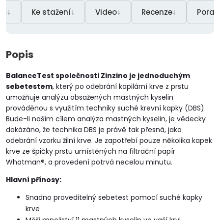
↓
↓
↓
↓
is
Ke stažení
Video
Recenze
Pora
Popis
BalanceTest společnosti Zinzino je jednoduchým
sebetestem
, který po odebrání kapilární krve z prstu
umožňuje analýzu obsažených mastných kyselin
prováděnou s využitím techniky suché krevní kapky (DBS).
Bude-li naším cílem analýza mastných kyselin, je vědecky
dokázáno, že technika DBS je právě tak přesná, jako
odebrání vzorku žilní krve. Je zapotřebí pouze několika kapek
krve ze špičky prstu umístěných na filtrační papír
Whatman®, a provedení potrvá necelou minutu.
Hlavní přínosy:
Snadno proveditelný sebetest pomocí suché kapky
krve