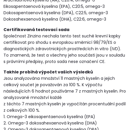
Arachidonová kyselina (AA), C20:4, omega-6
Eikosapentaenová kyselina (EPA), C20:5, omega-3
Dokosapentaenová kyselina (DPA), C22:5, omega-3
Dokosahexaenová kyselina (DHA), C22:6, omega-3
Certifikovaná testovací sada
Společnost Zinzino nechala tento test suché krevní kapky
certifikovat pro shodu s evropskou směrnicí 98/79/ES o
diagnostických zdravotnických prostředcích in vitro (IVD).
To znamená, že test a všechny jeho součásti jsou v souladu
s právními předpisy, proto sada nese označení CE.
Takhle probíhá výpočet vašich výsledků
Jsou analyzována množství 11 mastných kyselin a jejich
celkový součet je považován za 100 %. K výpočtu
následujících 6 hodnot používáme 7 z mastných kyselin. Pro
analyzované množství každé
z těchto 7 mastných kyselin je vypočítán procentuální podíl
z celkových 100 %.
1. Omega-3 eikosapentaenová kyselina (EPA)
2. Omega-3 dokosahexaenová kyselina (DHA)
3. Omega-3 dokosapentaenová kyselina (DPA)