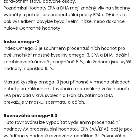
zdravotním stavu dotyčné osoby.
Poznámka! Hodnoty EPA a DHA mají značný vliv na všechny
výpočty a pokud jsou procentuální podíly EPA a DHA nízké,
pak výsledkem obvykle bývají velmi nízké, nebo dokonce
nulové Ochranné hodnoty
Index omega-3
Index Omega-3 je souhrnem procentuálních hodnot pro
dvě „mořské“ mastné kyseliny omega-3, EPA a DHA. Ideální
kombinovaná úroveň je nejméně 8 %, ale žádoucí jsou vyšší
hodnoty, například 10 %.
Mastné kyseliny omega-3 jsou přínosné v mnoha ohledech,
neboť jsou základním stavebním materiálem vašich buněk.
EPA převládá v krvi, svalech a tkáních, zatímco DHA
převažuje v mozku, spermatu a očích.
Rovnováha omega-6:3
Tuto rovnováhu lze vypočítat vydělením procentuální
hodnoty AA procentuální hodnotou EPA (AA/EPA), což je pak
vyjádřeno v Hodnotě rovnováhy, například 3:1. Rovnováha