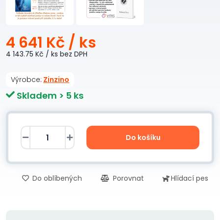
4 641 Kč
/ ks
4 143.75 Kč
/ ks
bez DPH
Výrobce:
Zinzino
Skladem > 5 ks
Do košíku
Do oblíbených
Porovnat
Hlídací pes