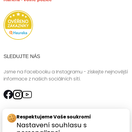
SLEDUJTE NÁS
Jsme na Facebooku a Instagramu - získejte nejnovější
informace z našich sociálních sítí.
Rychlý kontakt:
Respektujeme Vaše soukromí
Nastavení souhlasu s
SANOMED, spol. s r.o.