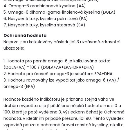
4. Omega-6 arachidonová kyselina (AA)
5. Omega-6 dihomo-gama-linolenová kyselina (DGLA)
6. Nasycené tuky, kyselina palmitová (PA)
7. Nasycené tuky, kyselina stearová (SA)
Ochranná hodnota
Nejprve jsou kalkulovány následující 3 uznávané zdravotní
ukazatele:
1. Hodnota pro poměr omega-6 je kalkulována takto:
(DGLA+AA) * 100 / (DGLA+AA+EPA+DPA+DHA)
2. Hodnota pro úroveň omega-3 je součtem EPA+DHA
3. Hodnotu rovnováhy lze vypočítat jako omega-6 (AA) /
omega-3 (EPA)
Hodnotě každého indikátoru je přiznána stejná váha ve
druhém výpočtu a je jí přidělena nějaká hodnota mezi 0 a
100, která je poté vydělena 3, výsledkem čehož je Ochranná
hodnota, v ideálním případě přesahující 90. Tento výsledek
vypovídá pouze o ochranné úrovni mastné kyseliny, nikoli o