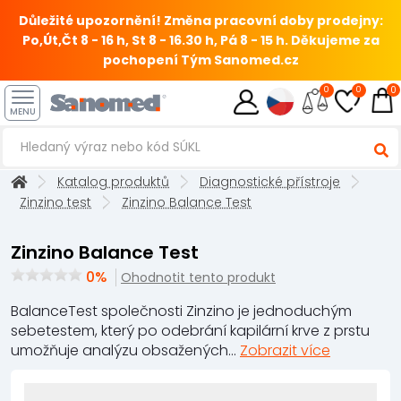
Důležité upozornění! Změna pracovní doby prodejny:
Po,Út,Čt 8 - 16 h, St 8 - 16.30 h, Pá 8 - 15 h.
Děkujeme za
pochopení Tým Sanomed.cz
0
0
0
MENU
Katalog produktů
Diagnostické přístroje
Zinzino test
Zinzino Balance Test
Zinzino Balance Test
0%
Ohodnotit tento produkt
BalanceTest společnosti Zinzino je jednoduchým
sebetestem, který po odebrání kapilární krve z prstu
umožňuje analýzu obsažených...
Zobrazit více