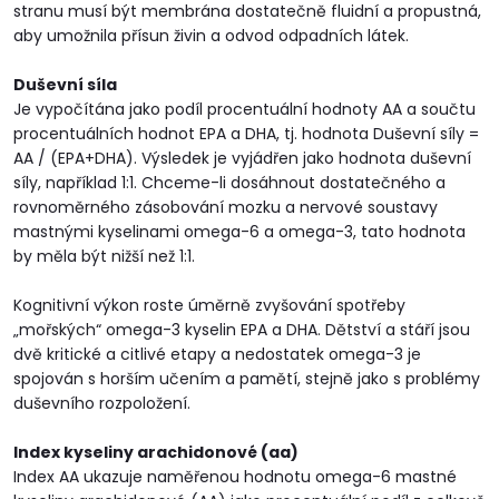
stranu musí být membrána dostatečně fluidní a propustná,
aby umožnila přísun živin a odvod odpadních látek.
Duševní síla
Je vypočítána jako podíl procentuální hodnoty AA a součtu
procentuálních hodnot EPA a DHA, tj. hodnota Duševní síly =
AA / (EPA+DHA). Výsledek je vyjádřen jako hodnota duševní
síly, například 1:1. Chceme-li dosáhnout dostatečného a
rovnoměrného zásobování mozku a nervové soustavy
mastnými kyselinami omega-6 a omega-3, tato hodnota
by měla být nižší než 1:1.
Kognitivní výkon roste úměrně zvyšování spotřeby
„mořských“ omega-3 kyselin EPA a DHA. Dětství a stáří jsou
dvě kritické a citlivé etapy a nedostatek omega-3 je
spojován s horším učením a pamětí, stejně jako s problémy
duševního rozpoložení.
Index kyseliny arachidonové (aa)
Index AA ukazuje naměřenou hodnotu omega-6 mastné