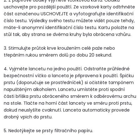
2. Z papírové obálky vyjměte vzorkovou kartu. Obálku
uschovejte pro pozdější použití. Ze vzorkové karty odtrhněte
část označenou USCHOVEJTE a vyfotografujte identifikační
číslo testu. Výsledky svého testu můžete vidět pouze tehdy,
máte-li anonymní identifikační číslo testu. Kartu položte na
stůl tak, aby strana se dvěma kruhy byla obrácena vzhůru.
3. Stimulujte průtok krve kroužením celé paže nebo
třepáním rukou směrem dolů po dobu 20 sekund.
4. Vyjměte lancetu na jedno použití. Odstraňte průhledné
bezpečnostní víčko a lanceta je připravena k použití. Špičku
prstu (doporučuje se prostředníček) si očistěte tampónem
napuštěným alkoholem. Lancetu umístěte proti spodní
části bříška prstu obráceného směrem k odběrovému archu
na stole. Tlačte na horní část lancety ve směru proti prstu,
dokud neuslyšíte cvaknutí. Lanceta automaticky provede
drobný vpich do prstu.
5. Nedotýkejte se prsty filtračního papíru.