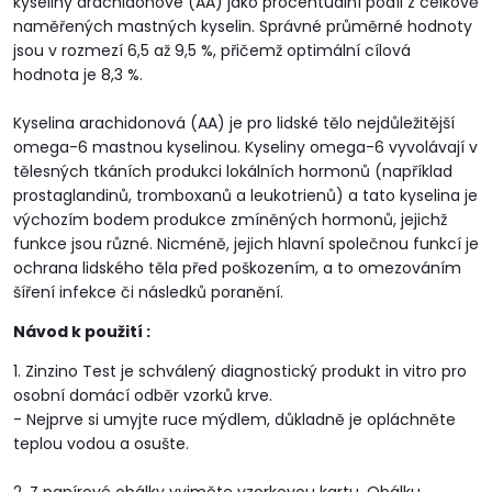
kyseliny arachidonové (AA) jako procentuální podíl z celkově
naměřených mastných kyselin. Správné průměrné hodnoty
jsou v rozmezí 6,5 až 9,5 %, přičemž optimální cílová
hodnota je 8,3 %.
Kyselina arachidonová (AA) je pro lidské tělo nejdůležitější
omega-6 mastnou kyselinou. Kyseliny omega-6 vyvolávají v
tělesných tkáních produkci lokálních hormonů (například
prostaglandinů, tromboxanů a leukotrienů) a tato kyselina je
výchozím bodem produkce zmíněných hormonů, jejichž
funkce jsou různé. Nicméně, jejich hlavní společnou funkcí je
ochrana lidského těla před poškozením, a to omezováním
šíření infekce či následků poranění.
Návod k použití :
1. Zinzino Test je schválený diagnostický produkt in vitro pro
osobní domácí odběr vzorků krve.
- Nejprve si umyjte ruce mýdlem, důkladně je opláchněte
teplou vodou a osušte.