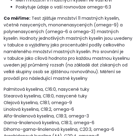
Měří množství 11 mastných kyselin ve vaší krvi
Poskytuje údaje o vaší rovnováze omega-6:3
Co měříme:
Test zjišťuje množství 11 mastných kyselin,
včetně nasycených, mononenasycených (omega-9) a
polynenasycených (omega-6 a omega-3) mastných
kyselin. Hodnoty jednotlivých mastných kyselin jsou uvedeny
v tabulce a vyjádřeny jako procentuální podíly celkového
naměřeného množství mastných kyselin. Pro srovnání je
v tabulce jako cílová hodnota pro každou mastnou kyselinu
uveden její průměrný rozsah (na základě dat získaných od
velké skupiny osob se zjištěnou rovnováhou). Měření se
provádí pro následující mastné kyseliny
Palmitová kyselina, C16:0, nasycené tuky
Stearová kyselina, C18:0, nasycené tuky
Olejová kyselina, C18:1, omega-9
Linolová kyselina, C18:2, omega-6
Alfa-linolenová kyselina, C18:3, omega-3
Gama-linolenová kyselina, C18:3, omega-6
Dihomo-gama-linolenová kyselina, C20:3, omega-6