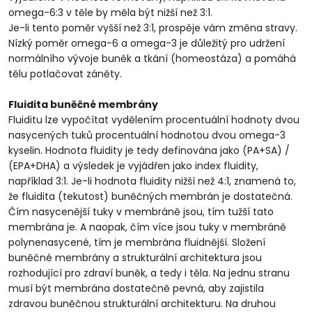
omega-6:3 v těle by měla být nižší než 3:1.
Je-li tento poměr vyšší než 3:1, prospěje vám změna stravy.
Nízký poměr omega-6 a omega-3 je důležitý pro udržení
normálního vývoje buněk a tkání (homeostáza) a pomáhá
tělu potlačovat záněty.
Fluidita buněčné membrány
Fluiditu lze vypočítat vydělením procentuální hodnoty dvou
nasycených tuků procentuální hodnotou dvou omega-3
kyselin. Hodnota fluidity je tedy definována jako (PA+SA) /
(EPA+DHA) a výsledek je vyjádřen jako index fluidity,
například 3:1. Je-li hodnota fluidity nižší než 4:1, znamená to,
že fluidita (tekutost) buněčných membrán je dostatečná.
Čím nasycenější tuky v membráně jsou, tím tužší tato
membrána je. A naopak, čím více jsou tuky v membráně
polynenasycené, tím je membrána fluidnější. Složení
buněčné membrány a strukturální architektura jsou
rozhodující pro zdraví buněk, a tedy i těla. Na jednu stranu
musí být membrána dostatečně pevná, aby zajistila
zdravou buněčnou strukturální architekturu. Na druhou