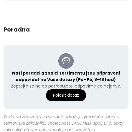
Poradna
Naši poradci a znalci sortimentu jsou připraveni
odpovídat na Vaše dotazy (Po–Pá, 8–18 hod)
.
Zeptejte se na co potřebujete, odpovíme co nejdříve.
Položit dotaz
Texty od zákazníků v poradně odrážejí výhradně názory a
stanoviska zákazníků. Společnost SANOMED, spol. s.r.o. texty
zákazníků předem neschvaluje ani neověřuje.