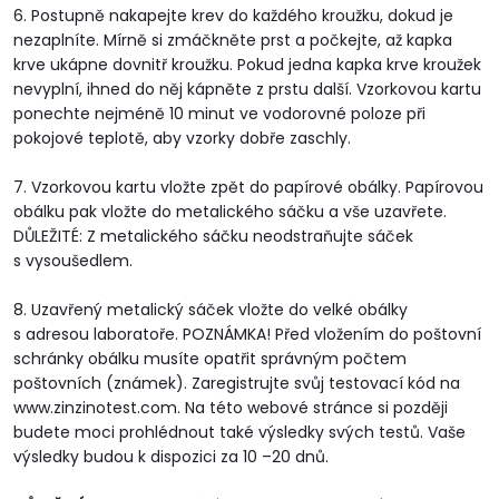
6. Postupně nakapejte krev do každého kroužku, dokud je
nezaplníte. Mírně si zmáčkněte prst a počkejte, až kapka
krve ukápne dovnitř kroužku. Pokud jedna kapka krve kroužek
nevyplní, ihned do něj kápněte z prstu další. Vzorkovou kartu
ponechte nejméně 10 minut ve vodorovné poloze při
pokojové teplotě, aby vzorky dobře zaschly.
7. Vzorkovou kartu vložte zpět do papírové obálky. Papírovou
obálku pak vložte do metalického sáčku a vše uzavřete.
DŮLEŽITÉ: Z metalického sáčku neodstraňujte sáček
s vysoušedlem.
8. Uzavřený metalický sáček vložte do velké obálky
s adresou laboratoře. POZNÁMKA! Před vložením do poštovní
schránky obálku musíte opatřit správným počtem
poštovních (známek). Zaregistrujte svůj testovací kód na
www.zinzinotest.com. Na této webové stránce si později
budete moci prohlédnout také výsledky svých testů. Vaše
výsledky budou k dispozici za 10 –20 dnů.