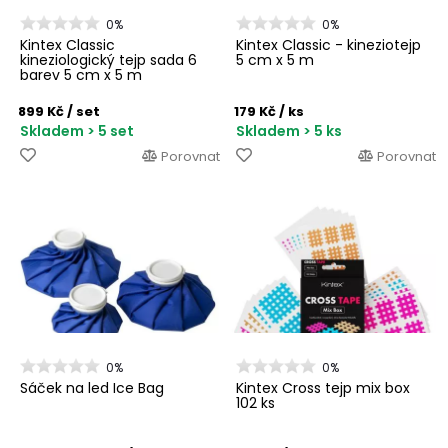
0%
0%
Kintex Classic
Kintex Classic - kineziotejp
kineziologický tejp sada 6
5 cm x 5 m
barev 5 cm x 5 m
899 Kč
/ set
179 Kč
/ ks
Skladem > 5 set
Skladem > 5 ks
Porovnat
Porovnat
0%
0%
Sáček na led Ice Bag
Kintex Cross tejp mix box
102 ks