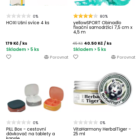
0%
80%
HOXI Ušní svíce 4 ks
yellowSPORT Obinadlo
fixační samodržící 7,5 cm x
4,5 m
179 Kč
/ ks
40.50 Kč
/ ks
45 Kč
Skladem > 5 ks
Skladem > 5 ks
Porovnat
Porovnat
0%
0%
PILL Box - cestovní
VitaHarmony HerbalTiger -
dávkovač na tablety a
25 ml
kapsle