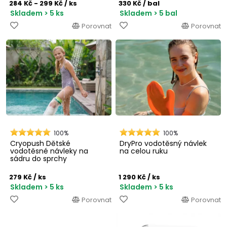
284 Kč - 299 Kč
/ ks
330 Kč
/ bal
Skladem > 5 ks
Skladem > 5 bal
Porovnat
Porovnat
100%
100%
Cryopush Dětské
DryPro vodotěsný návlek
vodotěsné návleky na
na celou ruku
sádru do sprchy
279 Kč
/ ks
1 290 Kč
/ ks
Skladem > 5 ks
Skladem > 5 ks
Porovnat
Porovnat