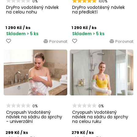
0%
100%
DryPro vodotěsný návlek
DryPro vodotěsný návlek
na celou nohu
na předloktí
1 290 Kč
/ ks
1 290 Kč
/ ks
Skladem > 5 ks
Skladem > 5 ks
Porovnat
Porovnat
0%
0%
Cryopush Vodotěsný
Cryopush Vodotěsný
návlek na sádru do sprchy
návlek na sádru do sprchy
- univerzální
na celou ruku
299 Kč
/ ks
279 Kč
/ ks