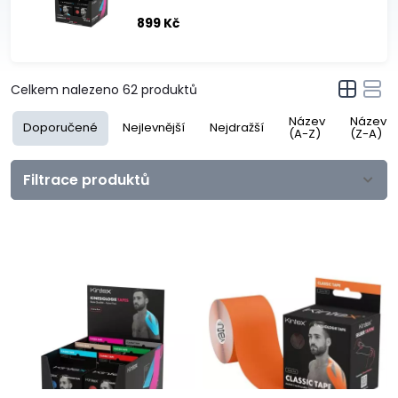
899 Kč
Celkem nalezeno
62
produktů
Název
Název
Doporučené
Nejlevnější
Nejdražší
(A-Z)
(Z-A)
Filtrace produktů