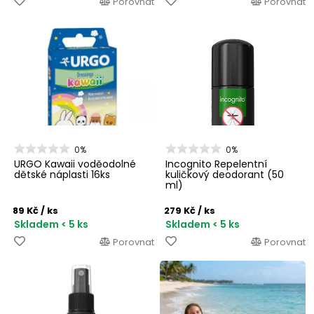
Porovnat
Porovnat
0%
0%
URGO Kawaii voděodolné
Incognito Repelentní
dětské náplasti 16ks
kuličkový deodorant (50
ml)
89 Kč
/ ks
279 Kč
/ ks
Skladem < 5 ks
Skladem < 5 ks
Porovnat
Porovnat