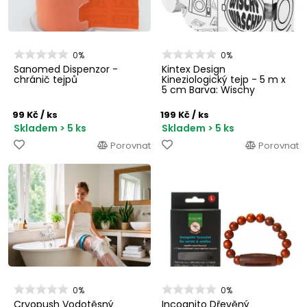
0%
0%
Sanomed Dispenzor -
Kintex Design
chránič tejpů
Kineziologický tejp - 5 m x
5 cm Barva: Wischy
Waschy
99 Kč
/ ks
199 Kč
/ ks
Skladem > 5 ks
Skladem > 5 ks
Porovnat
Porovnat
0%
0%
Cryopush Vodotěsný
Incognito Dřevěný