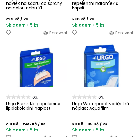
návlek na sádru do sprchy
repelentní náramek s
na celou nohu XL
kapslí
299 Kč
/ ks
580 Kč
/ ks
Skladem > 5 ks
Skladem > 5 ks
Porovnat
Porovnat
0%
0%
Urgo Burns Na popáleniny
Urgo Waterproof voděolná
lipidokoloidní náplast
náplast Aquafilm
210 Kč - 245 Kč
/ ks
69 Kč - 85 Kč
/ ks
Skladem > 5 ks
Skladem > 5 ks