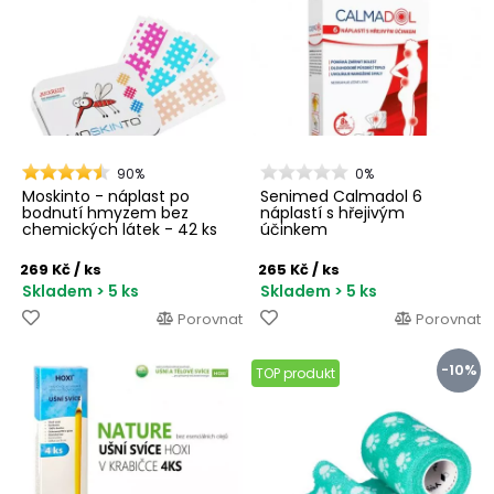
90%
0%
Moskinto - náplast po
Senimed Calmadol 6
bodnutí hmyzem bez
náplastí s hřejivým
chemických látek - 42 ks
účinkem
269 Kč
/ ks
265 Kč
/ ks
Skladem > 5 ks
Skladem > 5 ks
Porovnat
Porovnat
-10%
TOP produkt