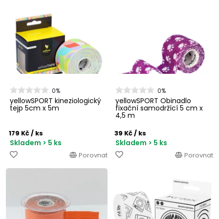
0%
0%
yellowSPORT kineziologický
yellowSPORT Obinadlo
tejp 5cm x 5m
fixační samodržící 5 cm x
4,5 m
179 Kč
/ ks
39 Kč
/ ks
Skladem > 5 ks
Skladem > 5 ks
Porovnat
Porovnat