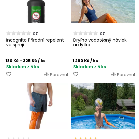
0%
0%
Incognito Přírodní repelent
DryPro vodotěsný návlek
ve spreji
na lýtko
180 Kč - 325 Kč
/ ks
1 290 Kč
/ ks
Skladem > 5 ks
Skladem > 5 ks
Porovnat
Porovnat