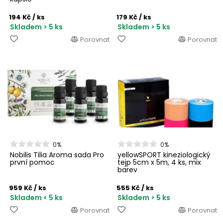
194 Kč
/ ks
179 Kč
/ ks
Skladem > 5 ks
Skladem > 5 ks
Porovnat
Porovnat
0%
0%
Nobilis Tilia Aroma sada Pro
yellowSPORT kineziologický
první pomoc
tejp 5cm x 5m, 4 ks, mix
barev
959 Kč
/ ks
555 Kč
/ ks
Skladem < 5 ks
Skladem > 5 ks
Porovnat
Porovnat