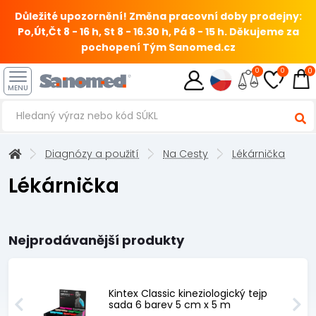
Důležité upozornění! Změna pracovní doby prodejny:
Po,Út,Čt 8 - 16 h, St 8 - 16.30 h, Pá 8 - 15 h.
Děkujeme za
pochopení Tým Sanomed.cz
0
0
0
MENU
Diagnózy a použití
Na Cesty
Lékárnička
Lékárnička
Nejprodávanější produkty
Kintex Classic kineziologický tejp
sada 6 barev 5 cm x 5 m