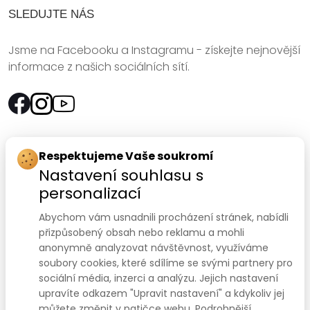
SLEDUJTE NÁS
Jsme na Facebooku a Instagramu - získejte nejnovější
informace z našich sociálních sítí.
Rychlý kontakt:
Respektujeme Vaše soukromí
Nastavení souhlasu s
SANOMED, spol. s r.o.
personalizací
Palackého třída 240/75
Abychom vám usnadnili procházení stránek, nabídli
612 00 Brno-Královo Pole
přizpůsobený obsah nebo reklamu a mohli
anonymně analyzovat návštěvnost, využíváme
Prodejna:
+420 541 422 911
,
+420 541 422 912
soubory cookies, které sdílíme se svými partnery pro
e-mail
:
prodejna@sanomed.cz
sociální média, inzerci a analýzu. Jejich nastavení
upravíte odkazem "Upravit nastavení" a kdykoliv jej
můžete změnit v patičce webu. Podrobnější