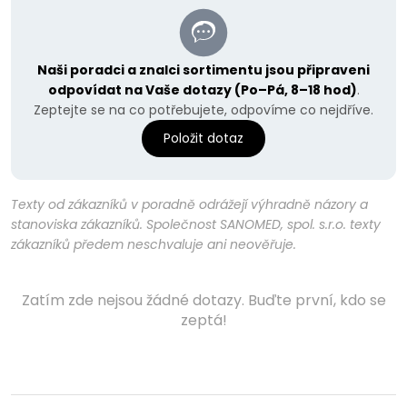
Naši poradci a znalci sortimentu jsou připraveni
odpovídat na Vaše dotazy (Po–Pá, 8–18 hod)
.
Zeptejte se na co potřebujete, odpovíme co nejdříve.
Položit dotaz
Texty od zákazníků v poradně odrážejí výhradně názory a
stanoviska zákazníků. Společnost SANOMED, spol. s.r.o. texty
zákazníků předem neschvaluje ani neověřuje.
Zatím zde nejsou žádné dotazy. Buďte první, kdo se
zeptá!