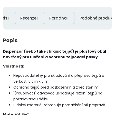
↓
↓
↓
opis
Recenze
Poradna
Podobné produkt
Popis
Dispenzor (nebo také chránič tejpů) je plastový obal
navržený pro uložení a ochranu tejpovací pásky.
Vlastnosti:
Nepostradatelný pro skladování a přepravu tejpů o
velikosti 5 cm x 5 m
Ochrana tejpů před poškozením a znečištěním
"Šroubovací" dávkovač usnadňuje řezání tejpů na
požadovanou délku
Odolný materiál zabraňuje pomačkání při přepravě
Materiál:
PVC