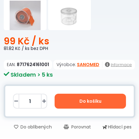
99 Kč
/ ks
81.82 Kč
/ ks
bez DPH
EAN:
8717624161001
Výrobce:
SANOMED
Informace
Skladem > 5 ks
Do košíku
Do oblíbených
Porovnat
Hlídací pes