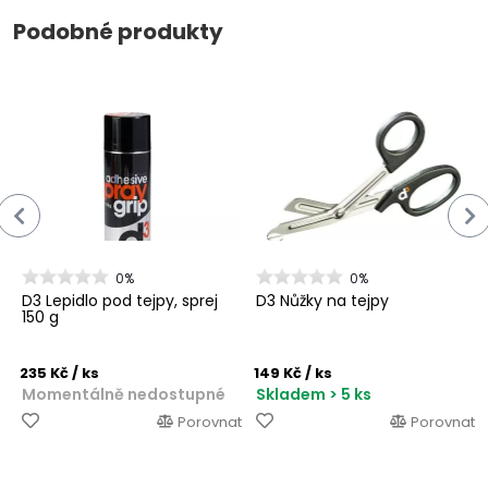
Podobné produkty
0%
0%
D3 Lepidlo pod tejpy, sprej
D3 Nůžky na tejpy
150 g
235 Kč
/ ks
149 Kč
/ ks
Momentálně nedostupné
Skladem > 5 ks
Porovnat
Porovnat