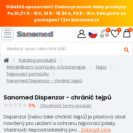
Důležité upozornění! Změna pracovní doby prodejny:
Po,Út,Čt 8 - 16 h, St 8 - 16.30 h, Pá 8 - 15 h.
Děkujeme za
pochopení Tým Sanomed.cz
0
0
0
MENU
Katalog produktů
Rehabilitační pomůcky a fyzioterapie
Tejpy
Tejpovací pomůcky
Sanomed Dispenzor - chránič tejpů
Sanomed Dispenzor - chránič tejpů
0%
Ohodnotit tento produkt
Dispenzor (nebo také chránič tejpů) je plastový obal
navržený pro uložení a ochranu tejpovací pásky.
Vlastnosti: Nepostradatelný pro...
Zobrazit více