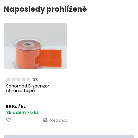
Naposledy prohlížené
0%
Sanomed Dispenzor -
chránič tejpů
99 Kč
/ ks
Skladem > 5 ks
Porovnat