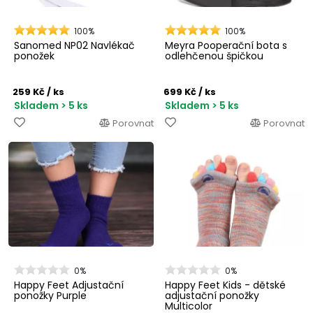
100%
100%
Sanomed NP02 Navlékač
Meyra Pooperační bota s
ponožek
odlehčenou špičkou
259 Kč
/ ks
699 Kč
/ ks
Skladem > 5 ks
Skladem > 5 ks
Porovnat
Porovnat
0%
0%
Happy Feet Adjustační
Happy Feet Kids - dětské
ponožky Purple
adjustační ponožky
Multicolor