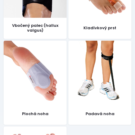
Vbočený palec (hallux
Kladívkový prst
valgus)
Plochá noha
Padavá noha