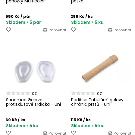
ponožky Multicolor
páska
550 Kč
/ pár
299 Kč
/ ks
Skladem > 5 pár
Skladem > 5 ks
Porovnat
Porovnat
0%
0%
Sanomed Gelová
Pedibus Tubulární gelový
protiskluzové srdíčka - uni
chránič prstů - uni
69 Kč
/ ks
115 Kč
/ ks
Skladem > 5 ks
Skladem > 5 ks
Porovnat
Porovnat