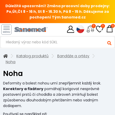
Důležité upozornění! Změna pracovní doby prodejny:
Po,Út,Čt 8 - 16 h, St 8 - 16.30 h, Pá 8 - 15 h.
Děkujeme za
pochopení Tým Sanomed.cz
0
0
0
MENU
Katalog produktů
Bandáže a ortézy
Noha
Noha
Deformity a bolest nohou umí znepříjemnit každý krok.
Korektory a fixátory
pomáhají korigovat nesprávné
postavení prstů či chodidla a zároveň zmírňují bolest
způsobenou dlouhodobým přetížením nebo vadným
došlapem.
Používají se například při: