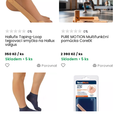
0%
0%
Hallufix Taping-Loop
PURE MOTION Multifunkční
tejpovací smyčka na Hallux
pomůcka CoreEK
valgus
350 Kč
/ ks
2 390 Kč
/ ks
Skladem > 5 ks
Skladem < 5 ks
Porovnat
Porovnat