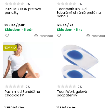
0%
0%
PURE MOTION prstové
Tecniwork Bio-Gel
ponožky
tubulární chránič prstů na
nohou
299 Kč
/ pár
125 Kč
/ ks
Skladem > 5 pár
Skladem > 5 ks
Porovnat
Porovnat
NOVINKA
0%
0%
Push med Bandáž na
TecniWork gelové
chodidlo FP
podpatěnky
1 350 Kč
/ ks
173 Kč
/ pár