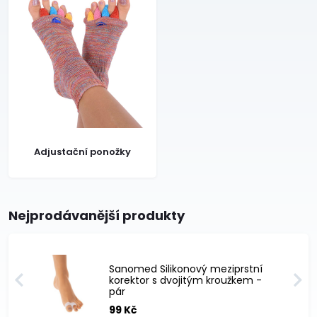
Adjustační ponožky
Nejprodávanější produkty
Sanomed Silikonový meziprstní
korektor s dvojitým kroužkem -
pár
99 Kč