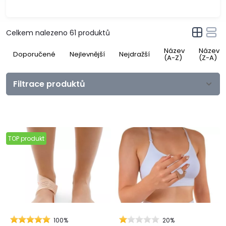
Celkem nalezeno
61
produktů
Název
Název
Doporučené
Nejlevnější
Nejdražší
(A-Z)
(Z-A)
Filtrace produktů
TOP produkt
100%
20%