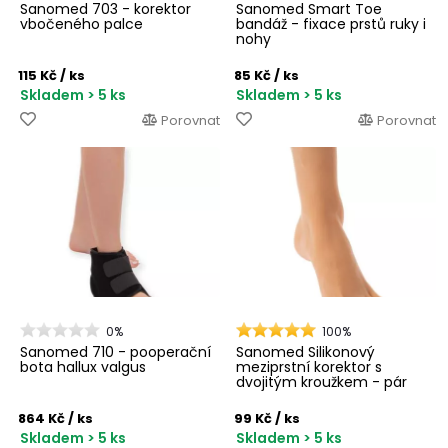
Sanomed 703 - korektor
Sanomed Smart Toe
vbočeného palce
bandáž - fixace prstů ruky i
nohy
115 Kč
/ ks
85 Kč
/ ks
Skladem > 5 ks
Skladem > 5 ks
Porovnat
Porovnat
0%
100%
Sanomed 710 - pooperační
Sanomed Silikonový
bota hallux valgus
meziprstní korektor s
dvojitým kroužkem - pár
864 Kč
/ ks
99 Kč
/ ks
Skladem > 5 ks
Skladem > 5 ks