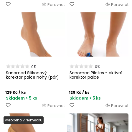
Porovnat
Porovnat
0%
0%
Sanomed Silikonový
Sanomed Pilates - aktivní
korektor palce nohy (pár)
korektor palce
129 Kč
/ ks
129 Kč
/ ks
Skladem > 5 ks
Skladem > 5 ks
Porovnat
Porovnat
Vyrobeno v Německu