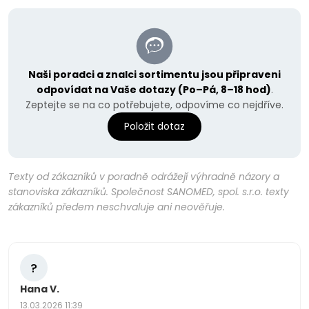
Naši poradci a znalci sortimentu jsou připraveni
odpovídat na Vaše dotazy (Po–Pá, 8–18 hod)
.
Zeptejte se na co potřebujete, odpovíme co nejdříve.
Položit dotaz
Texty od zákazníků v poradně odrážejí výhradně názory a
stanoviska zákazníků. Společnost SANOMED, spol. s.r.o. texty
zákazníků předem neschvaluje ani neověřuje.
?
Hana V.
13.03.2026 11:39