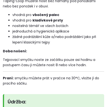
Taping-Loop můžete nosit bez námahy pod ponožkami
nebo bez ponožek i v obuvi.
vhodná pro
vbočený palec
vhodná pro
kladívkové prsty
nositelná téměř ve všech botách
jednoduchá a hygienická aplikace
žádné podráždění kůže a/nebo podráždění jako při
lepení klasickými tejpy
Doba nošení:
Tejpovací smyčku noste ze začátku pouze asi hodinu a
postupem času ji můžete nosit 8 nebo více hodin.
Praní:
smyčku můžete prát v pračce na 30°C, vložte jí do
pracího sáčku.
Údržba: