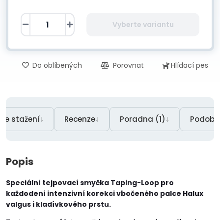
Vyberte variantu
Do oblíbených
Porovnat
Hlídací pes
↓
↓
↓
Ke stažení
Recenze
Poradna (1)
Podobn
Popis
Speciální tejpovací smyčka Taping-Loop pro
každodení intenzivní korekci vbočeného palce Halux
valgus i kladívkového prstu.