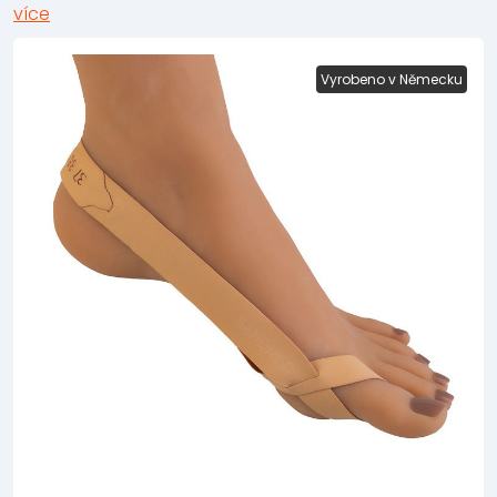
více
Vyrobeno v Německu