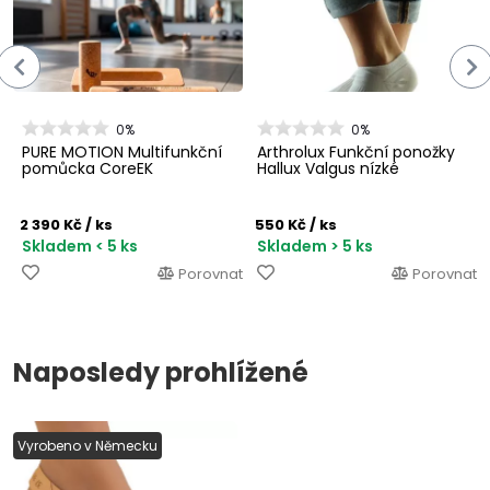
0%
0%
PURE MOTION Multifunkční
Arthrolux Funkční ponožky
pomůcka CoreEK
Hallux Valgus nízké
2 390 Kč
/ ks
550 Kč
/ ks
Skladem < 5 ks
Skladem > 5 ks
Porovnat
Porovnat
Naposledy prohlížené
Vyrobeno v Německu