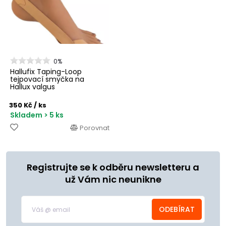
0%
Hallufix Taping-Loop
tejpovací smyčka na
Hallux valgus
350 Kč
/ ks
Skladem > 5 ks
Porovnat
Registrujte se k odběru newsletteru a
už Vám nic neunikne
ODEBÍRAT