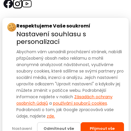
Rychlý kontakt:
Respektujeme Vaše soukromí
Nastavení souhlasu s
SANOMED, spol. s r.o.
personalizací
Palackého třída 240/75
Abychom vám usnadnili procházení stránek, nabídli
612 00 Brno-Královo Pole
přizpůsobený obsah nebo reklamu a mohli
anonymně analyzovat návštěvnost, využíváme
Prodejna:
+420 541 422 911
,
+420 541 422 912
soubory cookies, které sdílíme se svými partnery pro
e-mail
:
prodejna@sanomed.cz
sociální média, inzerci a analýzu. Jejich nastavení
upravíte odkazem "Upravit nastavení" a kdykoliv jej
můžete změnit v patičce webu. Podrobnější
E-shop:
+420 739 079 275
informace najdete v našich
Zásadách ochrany
e-mail:
eshop@sanomed.cz
osobních údajů
a
používání souborů cookies
.
Podrobnosti o tom, jak Google zpracovává vaše
údaje, najdete
zde.
Copyright © 2025
www.sanomed.cz
. Všechna práva
vyhrazena.
Nastavení
Odmítnout vše
Přijmout vše