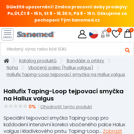
Důležité upozornění! Změna pracovní doby prodejny:
Po,Út,Čt 8 - 16 h, St 8 - 16.30 h, Pá 8 - 15 h.
Děkujeme za
pochopení Tým Sanomed.cz
0
0
0
MENU
Katalog produktů
Bandáže a ortézy
Noha
Vbočený palec (hallux valgus)
Hallufix Taping-Loop tejpovací smyčka na Hallux valgus
Hallufix Taping-Loop tejpovací smyčka
na Hallux valgus
0%
Ohodnotit tento produkt
Speciální tejpovací smyčka Taping-Loop pro
každodení intenzivní korekci vbočeného palce Halux
valgus i kladívkového prstu. Taping-Loop...
Zobrazit