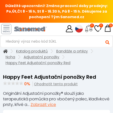
Důležité upozornění! Změna pracovní doby prodejny:
Po,Út,Čt 8 - 16 h, St 8 - 16.30 h, Pá 8 - 15 h.
Děkujeme za
pochopení Tým Sanomed.cz
0
0
0
MENU
Katalog produktů
Bandáže a ortézy
Noha
Adjustační ponožky
Happy Feet Adjustační ponožky Red
Happy Feet Adjustační ponožky Red
0%
Ohodnotit tento produkt
Originální Adjustační ponožky® slouží jako
terapeutická pomůcka pro vbočený palec, kladívkové
prsty, křivé a...
Zobrazit více