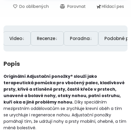
Do oblíbených
Porovnat
Hlídací pes
↓
↓
↓
Video
Recenze
Poradna
Podobné pr
Popis
Originální Adjustační ponožky® slouží jako
terapeutická pomůcka pro vbočený palec, kladívkové
prsty, křivé a stísněné prsty, časté křeče v prstech,
unavené a bolavé nohy, otoky nohou, patní ostruhu,
kuří oka a jiné problémy nohou.
Díky speciálním
meziprstním oddělovačům se zrychluje krevní oběh a tím
se urychluje i regenerace nohou. Adjustační ponožky
pomáhají tím, že udržují nohy a prsty mobilní, ohebné, a tím
méně bolestivé.