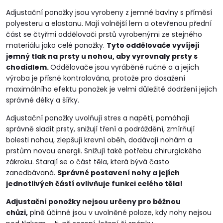
Adjustační ponožky jsou vyrobeny z jemné bavlny s příměsí
polyesteru a elastanu. Mají volnější lem a otevřenou přední
část se čtyřmi oddělovači prstů vyrobenými ze stejného
materiálu jako celé ponožky.
Tyto oddělovače vyvíjejí
jemný tlak na prsty u nohou, aby vyrovnaly prsty s
chodidlem.
Oddělovače jsou vyráběné ručně a a jejich
výroba je přísně kontrolována, protože pro dosažení
maximálního efektu ponožek je velmi důležité dodržení jejich
správné délky a šířky.
Adjustační ponožky uvolňují stres a napětí, pomáhají
správně sladit prsty, snižují tření a podráždění, zmírňují
bolesti nohou, zlepšují krevní oběh, dodávají nohám a
prstům novou energii. Snižují také potřebu chirurgického
zákroku. Starají se o část těla, která bývá často
zanedbávaná.
Správné postavení nohy a jejích
jednotlivých částí ovlivňuje funkci celého těla!
Adjustační ponožky nejsou určeny pro běžnou
chůzi,
plně účinné jsou v uvolněné poloze, kdy nohy nejsou