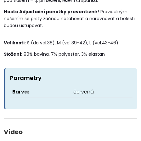
pod tlakem – tj. při sezení, ležení či spánku.
Noste Adjustační ponožky preventivně!
Pravidelným
nošením se prsty začnou natahovat a narovnávat a bolesti
budou ustupovat.
Velikosti:
S (do vel.38), M (vel.39-42), L (vel.43-46)
Složení:
90% bavlna, 7% polyester, 3% elastan
Parametry
Barva:
červená
Video