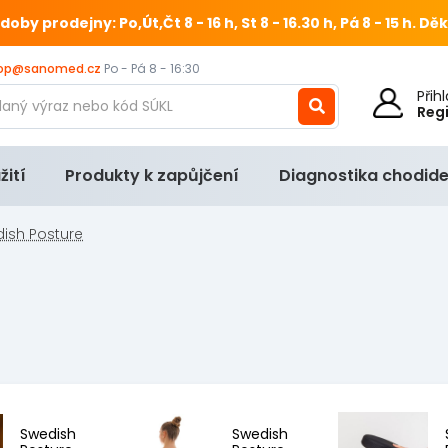
 prodejny: Po,Út,Čt 8 - 16 h, St 8 - 16.30 h, Pá 8 - 15 h.
Děk
op@sanomed.cz
Po - Pá 8 - 16:30
Při
Reg
žití
Produkty k zapůjčení
Diagnostika chodide
ish Posture
Swedish
Swedish