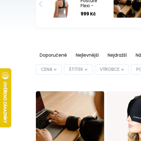
Posture
Flexi -
rovnač zad
999 Kč
Doporučené
Nejlevnější
Nejdražší
Ná
CENA
ŠTÍTEK
VÝROBCE
P