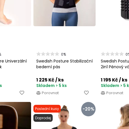
%
0%
0
re Univerzální
Swedish Posture Stabilizační
Swedish Post
k
bederní pás
2in1 Pěnový v
1 225 Kč
/ ks
1 195 Kč
/ ks
s
Skladem > 5 ks
Skladem > 5 
Porovnat
Porovnat
-20%
Poslední kusy
Doprodej