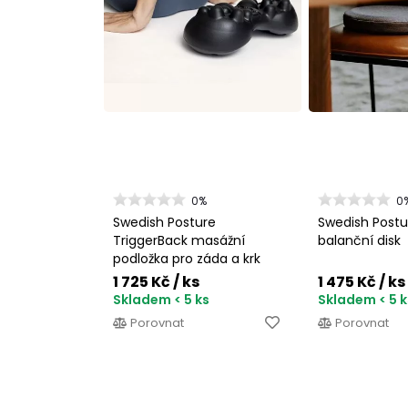
0%
0
Swedish Posture
Swedish Postu
TriggerBack masážní
balanční disk
podložka pro záda a krk
1 725 Kč
/ ks
1 475 Kč
/ ks
Skladem < 5 ks
Skladem < 5 k
Porovnat
Porovnat