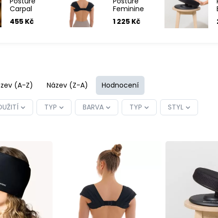
Posture
Posture
Carpal
Feminine
Wrist
rovnač zad
455 Kč
1 225 Kč
Support -
podpora
zápěstí
zev (A-Z)
Název (Z-A)
Hodnocení
OUŽITÍ
TYP
BARVA
TYP
STYL