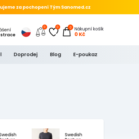
ujeme za pochopení Tým Sanomed.cz
0
0
0
Nákupní košík
hlášení
0 Kč
istrace
l
Doprodej
Blog
E-poukaz
Swedish
Swedish