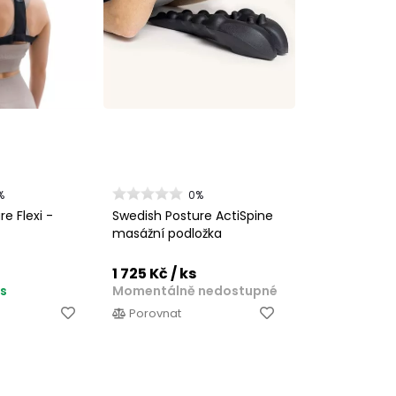
%
0%
e Flexi -
Swedish Posture ActiSpine
masážní podložka
1 725 Kč
/ ks
ks
Momentálně nedostupné
Porovnat