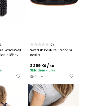
%
0%
ure WaveWell
Swedish Posture Balanční
álec a láhev
deska
2 299 Kč
/ ks
ks
Skladem < 5 ks
Porovnat