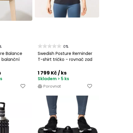
%
0%
ure Balance
Swedish Posture Reminder
- balanční
T-shirt tričko - rovnač zad
s
1 799 Kč
/ ks
ks
Skladem > 5 ks
Porovnat