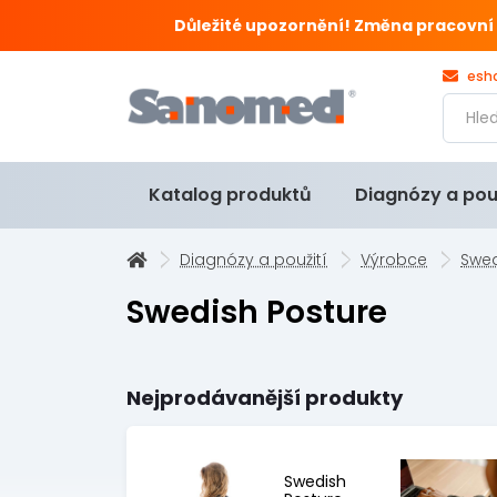
Důležité upozornění! Změna pracovní doby
esh
Katalog produktů
Diagnózy a pou
Diagnózy a použití
Výrobce
Swed
Swedish Posture
Nejprodávanější produkty
Swedish