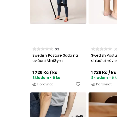
0%
0
Swedish Posture Sada na
Swedish Postu
cvičení MiniGym
chladící návle
1 725 Kč
/ ks
1 725 Kč
/ ks
Skladem < 5 ks
Skladem > 5 k
Porovnat
Porovnat