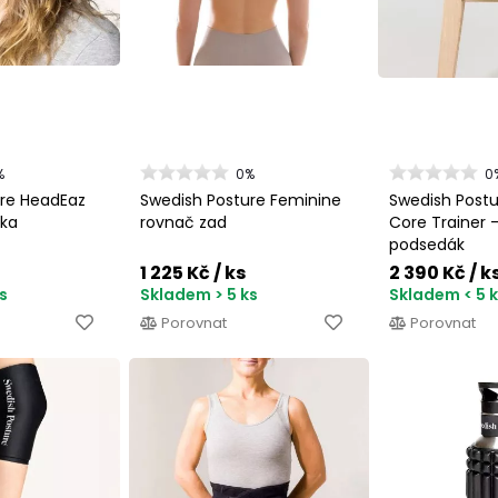
%
0%
0
ure HeadEaz
Swedish Posture Feminine
Swedish Post
nka
rovnač zad
Core Trainer 
podsedák
1 225 Kč
/ ks
2 390 Kč
/ k
s
Skladem > 5 ks
Skladem < 5 
Porovnat
Porovnat