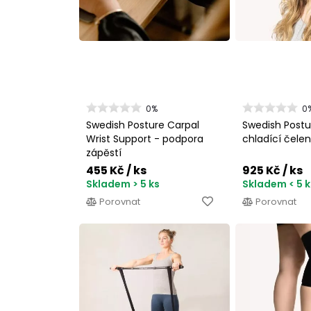
0%
0
Swedish Posture Carpal
Swedish Post
Wrist Support - podpora
chladící čele
zápěstí
455 Kč
/ ks
925 Kč
/ ks
Skladem > 5 ks
Skladem < 5 k
Porovnat
Porovnat