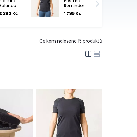
Posture
Posture
Balance
Reminder
Core
T-shirt
2 390 Kč
1 799 Kč
Trainer -
tričko -
balanční
rovnač zad
podsedák
Celkem nalezeno
15
produktů