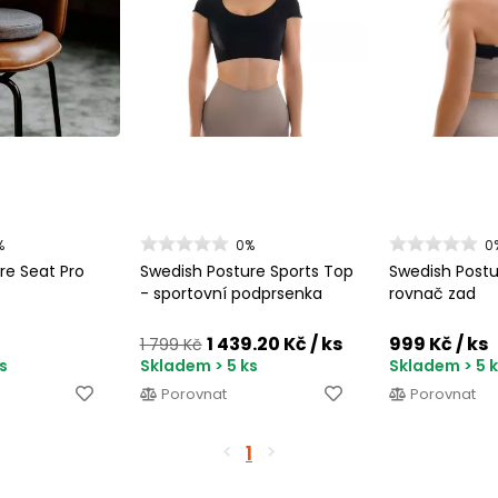
%
0%
0
re Seat Pro
Swedish Posture Sports Top
Swedish Postur
- sportovní podprsenka
rovnač zad
1 439.20 Kč
/ ks
999 Kč
/ ks
1 799 Kč
s
Skladem > 5 ks
Skladem > 5 
Porovnat
Porovnat
1