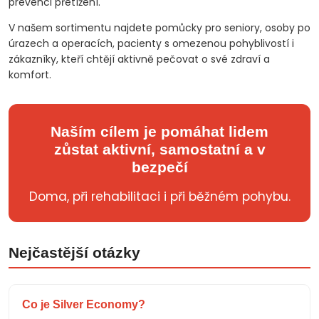
prevenci přetížení.
V našem sortimentu najdete pomůcky pro seniory, osoby po
úrazech a operacích, pacienty s omezenou pohyblivostí i
zákazníky, kteří chtějí aktivně pečovat o své zdraví a
komfort.
Naším cílem je pomáhat lidem
zůstat aktivní, samostatní a v
bezpečí
Doma, při rehabilitaci i při běžném pohybu.
Nejčastější otázky
Co je Silver Economy?