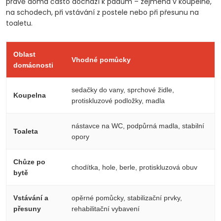
právě doma často dochází k pádům – zejména v koupelně,
na schodech, při vstávání z postele nebo při přesunu na
toaletu.
Oblast
Vhodné pomůcky
domácnosti
sedačky do vany, sprchové židle,
Koupelna
protiskluzové podložky, madla
nástavce na WC, podpůrná madla, stabilní
Toaleta
opory
Chůze po
chodítka, hole, berle, protiskluzová obuv
bytě
Vstávání a
opěrné pomůcky, stabilizační prvky,
přesuny
rehabilitační vybavení