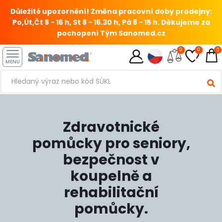
Důležité upozornění! Změna pracovní doby prodejny:
Po,Út,Čt 8 - 16 h, St 8 - 16.30 h, Pá 8 - 15 h.
Děkujeme za
pochopení Tým Sanomed.cz
0
0
0
MENU
Zdravotnické
pomůcky pro seniory,
bezpečnost v
koupelně a
rehabilitační
pomůcky.