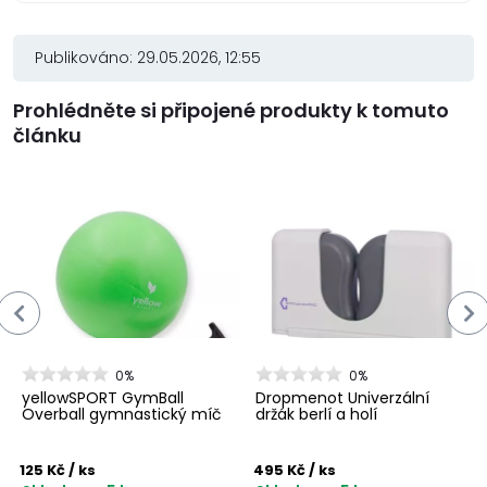
Publikováno: 29.05.2026, 12:55
Prohlédněte si připojené produkty k tomuto
článku
0%
0%
yellowSPORT GymBall
Dropmenot Univerzální
Overball gymnastický míč
držák berlí a holí
125 Kč
/ ks
495 Kč
/ ks