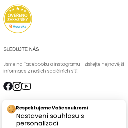
SLEDUJTE NÁS
Jsme na Facebooku a Instagramu - získejte nejnovější
informace z našich sociálních sítí.
Rychlý kontakt:
Respektujeme Vaše soukromí
Nastavení souhlasu s
SANOMED, spol. s r.o.
personalizací
Palackého třída 240/75