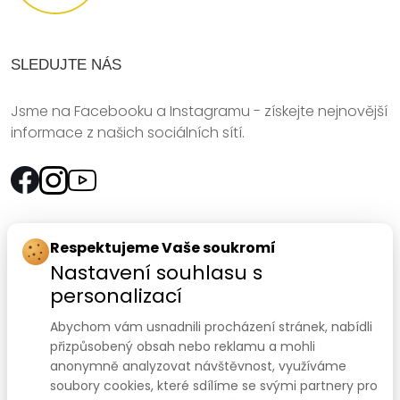
SLEDUJTE NÁS
Jsme na Facebooku a Instagramu - získejte nejnovější
informace z našich sociálních sítí.
Rychlý kontakt:
Respektujeme Vaše soukromí
Nastavení souhlasu s
SANOMED, spol. s r.o.
personalizací
Palackého třída 240/75
Abychom vám usnadnili procházení stránek, nabídli
612 00 Brno-Královo Pole
přizpůsobený obsah nebo reklamu a mohli
anonymně analyzovat návštěvnost, využíváme
Prodejna:
+420 541 422 911
,
+420 541 422 912
soubory cookies, které sdílíme se svými partnery pro