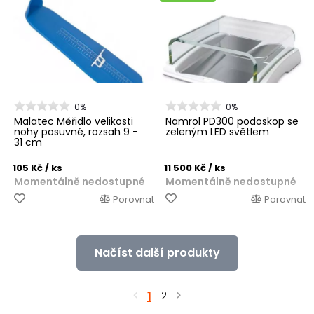
0%
0%
Malatec Měřidlo velikosti
Namrol PD300 podoskop se
nohy posuvné, rozsah 9 -
zeleným LED světlem
31 cm
105 Kč
/ ks
11 500 Kč
/ ks
Momentálně nedostupné
Momentálně nedostupné
Porovnat
Porovnat
Načíst další produkty
1
2