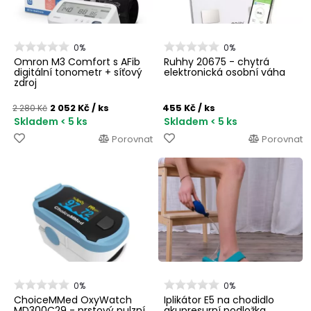
0%
0%
Omron M3 Comfort s AFib
Ruhhy 20675 - chytrá
digitální tonometr + síťový
elektronická osobní váha
zdroj
2 052 Kč
/ ks
455 Kč
/ ks
2 280 Kč
Skladem < 5 ks
Skladem < 5 ks
Porovnat
Porovnat
0%
0%
ChoiceMMed OxyWatch
Iplikátor E5 na chodidlo
MD300C29 - prstový pulzní
akupresurní podložka