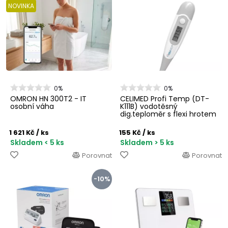
NOVINKA
0%
0%
OMRON HN 300T2 - IT
CELIMED Profi Temp (DT-
osobní váha
K111B) vodotěsný
dig.teploměr s flexi hrotem
1 621 Kč
/ ks
155 Kč
/ ks
Skladem < 5 ks
Skladem > 5 ks
Porovnat
Porovnat
-10%