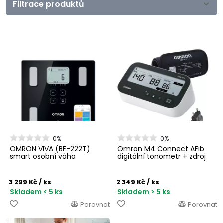
Filtrace produktů
0%
0%
OMRON VIVA (BF-222T)
Omron M4 Connect AFib
smart osobní váha
digitální tonometr + zdroj
3 299 Kč
/ ks
2 349 Kč
/ ks
Skladem < 5 ks
Skladem > 5 ks
Porovnat
Porovnat