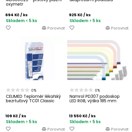
oxymetr
694 Kč
/ ks
925 Kč
/ ks
Skladem < 5 ks
Skladem > 5 ks
Porovnat
Porovnat
0%
0%
CELIMED Teploměr lékařský
Namrol PD307 podoskop
bezrtuťový TC01 Classic
LED RGB, výška 185 mm
109 Kč
/ ks
13 550 Kč
/ ks
Skladem > 5 ks
Skladem < 5 ks
Porovnat
Porovnat