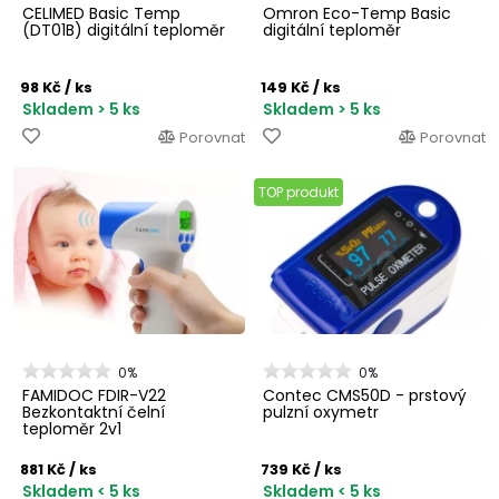
CELIMED Basic Temp
Omron Eco-Temp Basic
(DT01B) digitální teploměr
digitální teploměr
98 Kč
/ ks
149 Kč
/ ks
Skladem > 5 ks
Skladem > 5 ks
Porovnat
Porovnat
TOP produkt
0%
0%
FAMIDOC FDIR-V22
Contec CMS50D - prstový
Bezkontaktní čelní
pulzní oxymetr
teploměr 2v1
881 Kč
/ ks
739 Kč
/ ks
Skladem < 5 ks
Skladem < 5 ks