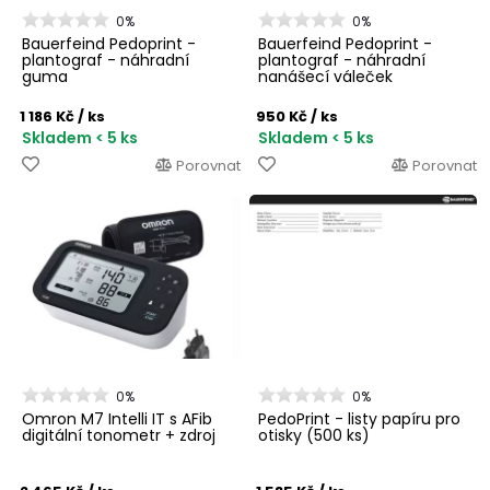
0%
0%
Bauerfeind Pedoprint -
Bauerfeind Pedoprint -
plantograf - náhradní
plantograf - náhradní
guma
nanášecí váleček
1 186 Kč
/ ks
950 Kč
/ ks
Skladem < 5 ks
Skladem < 5 ks
Porovnat
Porovnat
0%
0%
Omron M7 Intelli IT s AFib
PedoPrint - listy papíru pro
digitální tonometr + zdroj
otisky (500 ks)