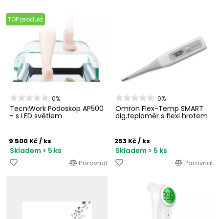
TOP produkt
0%
0%
TecniWork Podoskop AP500
Omron Flex-Temp SMART
- s LED světlem
dig.teploměr s flexi hrotem
9 500 Kč
/ ks
253 Kč
/ ks
Skladem > 5 ks
Skladem > 5 ks
Porovnat
Porovnat