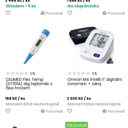
2 465 Kč
/ ks
1 585 Kč
/ ks
Skladem > 5 ks
Na objednávku
Porovnat
Porovnat
0%
0%
CELIMED Flex Temp
Omron M4 Intelli IT digitální
(DT101A) dig.teploměr s
tonometr + zdroj
flexi hrotem
158 Kč
/ ks
2 300 Kč
/ ks
Momentálně nedostupné
Momentálně nedostupné
Porovnat
Porovnat
TOP produkt