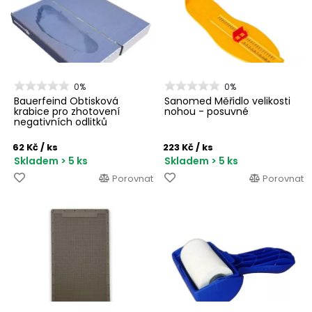
0%
0%
Bauerfeind Obtisková
Sanomed Měřidlo velikosti
krabice pro zhotovení
nohou - posuvné
negativních odlitků
chodidel
62 Kč
/ ks
223 Kč
/ ks
Skladem > 5 ks
Skladem > 5 ks
Porovnat
Porovnat