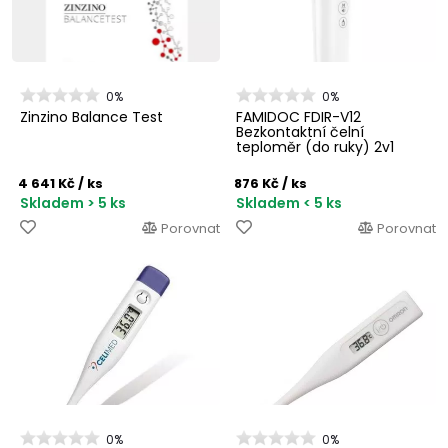
0%
0%
Zinzino Balance Test
FAMIDOC FDIR-V12
Bezkontaktní čelní
teploměr (do ruky) 2v1
4 641 Kč
/ ks
876 Kč
/ ks
Skladem > 5 ks
Skladem < 5 ks
Porovnat
Porovnat
0%
0%