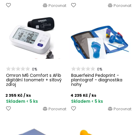
Porovnat
Porovnat
0%
0%
Omron M6 Comfort s AFib
Bauerfeind Pedoprint -
digitální tonometr + síťový
plantograf - diagnostika
zdroj
nohy
2 355 Kč
/ ks
4 235 Kč
/ ks
Skladem < 5 ks
Skladem < 5 ks
Porovnat
Porovnat