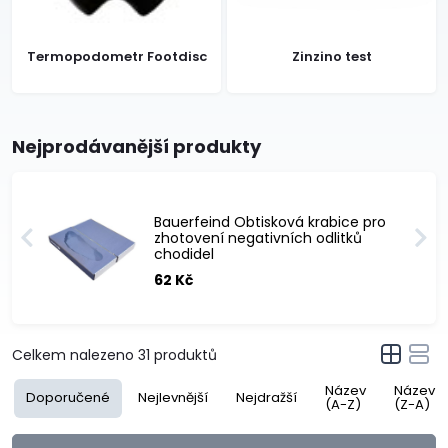
Termopodometr Footdisc
Zinzino test
Nejprodávanější produkty
Bauerfeind Obtisková krabice pro
zhotovení negativních odlitků
chodidel
62 Kč
Celkem nalezeno
31
produktů
Název
Název
Doporučené
Nejlevnější
Nejdražší
(A-Z)
(Z-A)