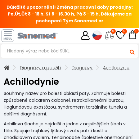
Důležité upozornění! Změna pracovní doby prodejny:
Po,Út,Čt 8 - 16 h, St 8 - 16.30 h, Pá 8 - 15 h.
Děkujeme za
pochopení Tým Sanomed.cz
0
0
0
MENU
Diagnózy a použití
Diagnózy
Achillodynie
Achillodynie
Souhrnný název pro bolesti oblasti paty. Zahrnuje bolesti
způsobené calcarem calcanei, retrokalkaneární burzou,
Haglundovou exostózou, syndromem tarzálního tunelu a
dalšími diagnózami.
Achillova šlacha je nejdelší a jedna z nejsilnějších šlach v
těle. Spojuje trojhlavý lýtkový sval s patní kostí a
chodidlovým svalem. Tendinopatie (bolestivé onemocnění