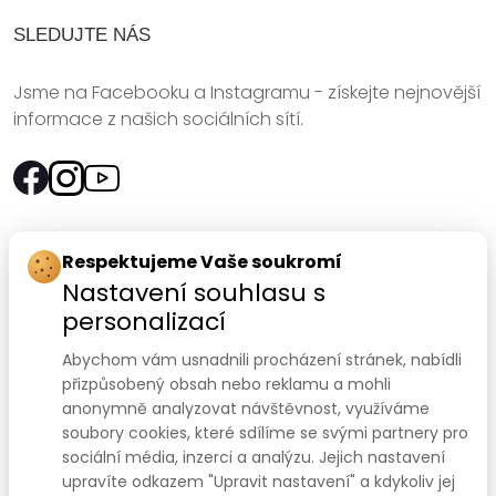
SLEDUJTE NÁS
Jsme na Facebooku a Instagramu - získejte nejnovější
informace z našich sociálních sítí.
Rychlý kontakt:
Respektujeme Vaše soukromí
Nastavení souhlasu s
SANOMED, spol. s r.o.
personalizací
Palackého třída 240/75
Abychom vám usnadnili procházení stránek, nabídli
612 00 Brno-Královo Pole
přizpůsobený obsah nebo reklamu a mohli
anonymně analyzovat návštěvnost, využíváme
Prodejna:
+420 541 422 911
,
+420 541 422 912
soubory cookies, které sdílíme se svými partnery pro
e-mail
:
prodejna@sanomed.cz
sociální média, inzerci a analýzu. Jejich nastavení
upravíte odkazem "Upravit nastavení" a kdykoliv jej