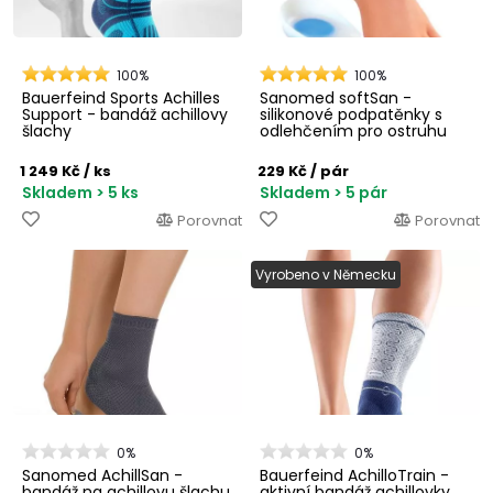
100%
100%
Bauerfeind Sports Achilles
Sanomed softSan -
Support - bandáž achillovy
silikonové podpatěnky s
šlachy
odlehčením pro ostruhu
1 249 Kč
/ ks
229 Kč
/ pár
Skladem > 5 ks
Skladem > 5 pár
Porovnat
Porovnat
Vyrobeno v Německu
0%
0%
Sanomed AchillSan -
Bauerfeind AchilloTrain -
bandáž na achillovu šlachu
aktivní bandáž achillovky