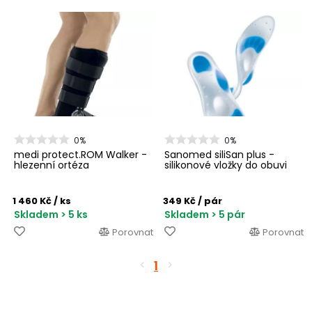
0%
0%
medi protect.ROM Walker -
Sanomed siliSan plus -
hlezenní ortéza
silikonové vložky do obuvi
1 460 Kč
/ ks
349 Kč
/ pár
Skladem > 5 ks
Skladem > 5 pár
Porovnat
Porovnat
1