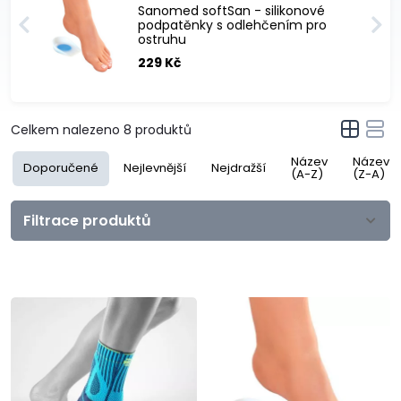
Sanomed softSan - silikonové
podpatěnky s odlehčením pro
ostruhu
229 Kč
Celkem nalezeno
8
produktů
Název
Název
Doporučené
Nejlevnější
Nejdražší
(A-Z)
(Z-A)
Filtrace produktů