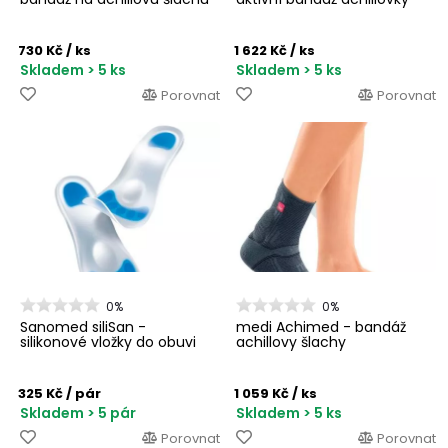
730 Kč
/ ks
1 622 Kč
/ ks
Skladem > 5 ks
Skladem > 5 ks
Porovnat
Porovnat
0%
0%
Sanomed siliSan -
medi Achimed - bandáž
silikonové vložky do obuvi
achillovy šlachy
325 Kč
/ pár
1 059 Kč
/ ks
Skladem > 5 pár
Skladem > 5 ks
Porovnat
Porovnat