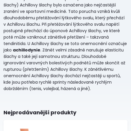
šlachy) Achillovy šlachy byla označena jako nejčastější
zranění ve sportovní medicíně. Tato porucha vzniká kvůli
dlouhodobému přetěžování lýtkového svalu, který přechází
v Achillovu šlachu. Při přetěžování lýtkového svalu napětí
postupně přechází do úponové Achillovy šlachy, ve které
poté může vzniknout zánětlivé přetížení – takzvaná
tendinitida. U Achillovy šlachy se toto onemocnění označuje
jako
achillodynie
. Zánět velmi zásadně narušuje elasticitu
šlachy a také její samotnou strukturu. Dlouhodobé
ignorování varovných bolestivých podnětů může skončit až
rupturou (přetržením) Achillovy šlachy. K zánětlivému
onemocnění Achillovy šlachy dochází nejčastěji u sportů,
kde jsou potřeba rychlé sprinty následované rychlým
dobržděním (tenis, volejbal, házená a jiné).
Nejprodávanější produkty