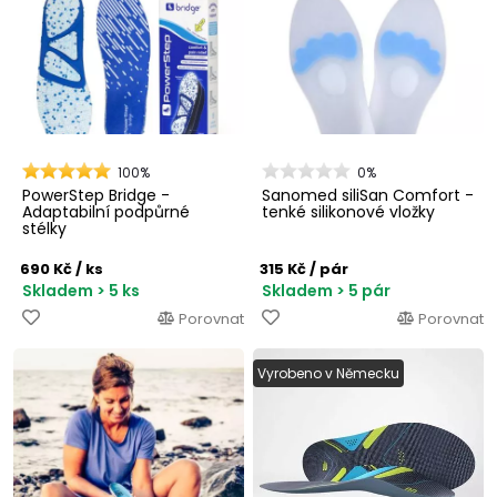
100%
0%
PowerStep Bridge -
Sanomed siliSan Comfort -
Adaptabilní podpůrné
tenké silikonové vložky
stélky
690 Kč
/ ks
315 Kč
/ pár
Skladem > 5 ks
Skladem > 5 pár
Porovnat
Porovnat
Vyrobeno v Německu