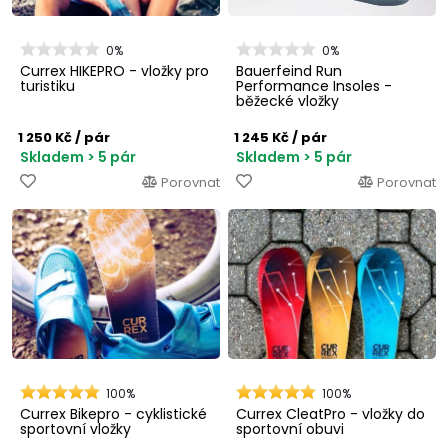
0%
0%
Currex HIKEPRO - vložky pro
Bauerfeind Run
turistiku
Performance Insoles -
běžecké vložky
1 250 Kč
/ pár
1 245 Kč
/ pár
Skladem > 5 pár
Skladem > 5 pár
Porovnat
Porovnat
100%
100%
Currex Bikepro - cyklistické
Currex CleatPro - vložky do
sportovní vložky
sportovní obuvi