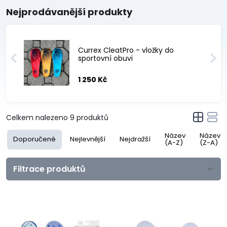
Nejprodávanější produkty
Currex CleatPro - vložky do
sportovní obuvi
1 250 Kč
Celkem nalezeno
9
produktů
Název
Název
Doporučené
Nejlevnější
Nejdražší
(A-Z)
(Z-A)
Filtrace produktů