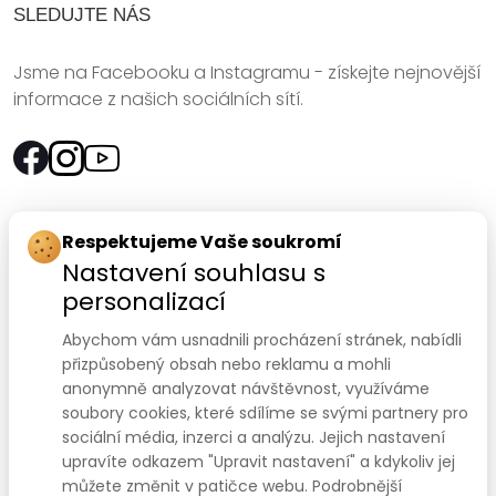
SLEDUJTE NÁS
Jsme na Facebooku a Instagramu - získejte nejnovější
informace z našich sociálních sítí.
Rychlý kontakt:
Respektujeme Vaše soukromí
Nastavení souhlasu s
SANOMED, spol. s r.o.
personalizací
Palackého třída 240/75
Abychom vám usnadnili procházení stránek, nabídli
612 00 Brno-Královo Pole
přizpůsobený obsah nebo reklamu a mohli
anonymně analyzovat návštěvnost, využíváme
Prodejna:
+420 541 422 911
,
+420 541 422 912
soubory cookies, které sdílíme se svými partnery pro
e-mail
:
prodejna@sanomed.cz
sociální média, inzerci a analýzu. Jejich nastavení
upravíte odkazem "Upravit nastavení" a kdykoliv jej
můžete změnit v patičce webu. Podrobnější