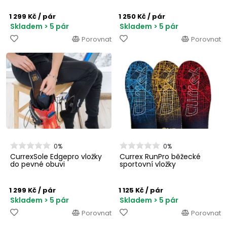
1 299 Kč
/ pár
1 250 Kč
/ pár
Skladem > 5 pár
Skladem > 5 pár
Porovnat
Porovnat
0%
0%
CurrexSole Edgepro vložky
Currex RunPro běžecké
do pevné obuvi
sportovní vložky
1 299 Kč
/ pár
1 125 Kč
/ pár
Skladem > 5 pár
Skladem > 5 pár
Porovnat
Porovnat