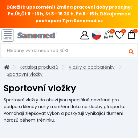
Důležité upozornění! Změna pracovní doby prodejny:
Po,Út,Čt 8 - 16 h, St 8 - 16.30 h, Pá 8 - 15 h.
Děkujeme za
pochopení Tým Sanomed.cz
0
0
0
MENU
Katalog produktů
Vložky a podpatěnky
Sportovní vložky
Sportovní vložky
Sportovní vložky do obuvi jsou speciálně navržené pro
podporu klenby nohy a snížení tlaku na klouby při sportu.
Pomáhají zlepšovat výkon a poskytují vynikající tlumení
nárazů během tréninku.