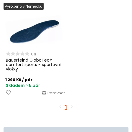
Vyrobeno v Německu
0%
Bauerfeind GloboTec®
comfort sports - sportovní
vložky
1 290 Kč
/ pár
Skladem > 5 pár
Porovnat
1