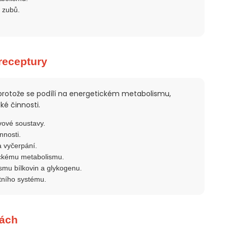
a zubů.
receptury
 protože se podílí na energetickém metabolismu,
ké činnosti.
vové soustavy.
nnosti.
a vyčerpání.
ickému metabolismu.
smu bílkovin a glykogenu.
itního systému.
tách