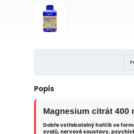
P
Popis
Magnesium citrát 400 
Dobře vstřebatelný hořčík ve for
svalů, nervové soustavy, psychic