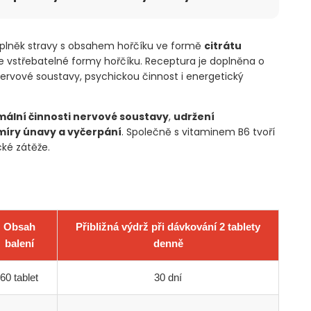
plněk stravy s obsahem hořčíku ve formě
citrátu
ře vstřebatelné formy hořčíku. Receptura je doplněna o
nervové soustavy, psychickou činnost i energetický
ální činnosti nervové soustavy
,
udržení
míry únavy a vyčerpání
. Společně s vitaminem B6 tvoří
ké zátěže.
Obsah
Přibližná výdrž při dávkování 2 tablety
balení
denně
60 tablet
30 dní