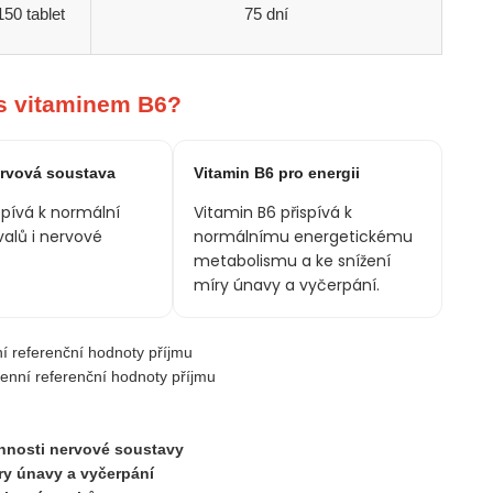
150 tablet
75 dní
 s vitaminem B6?
ervová soustava
Vitamin B6 pro energii
spívá k normální
Vitamin B6 přispívá k
valů i nervové
normálnímu energetickému
metabolismu a ke snížení
míry únavy a vyčerpání.
 referenční hodnoty příjmu
nní referenční hodnoty příjmu
činnosti nervové soustavy
íry únavy a vyčerpání