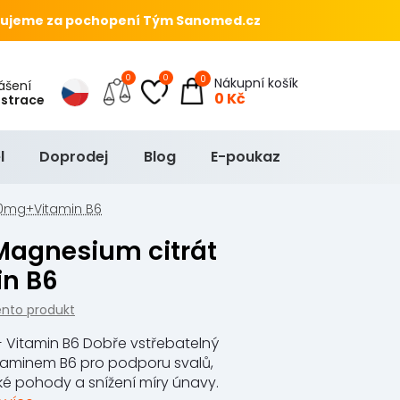
ujeme za pochopení Tým Sanomed.cz
0
0
0
Nákupní košík
hlášení
0 Kč
istrace
l
Doprodej
Blog
E-poukaz
00mg+Vitamin B6
n B6
ento produkt
 Vitamin B6 Dobře vstřebatelný
vitaminem B6 pro podporu svalů,
ké pohody a snížení míry únavy.