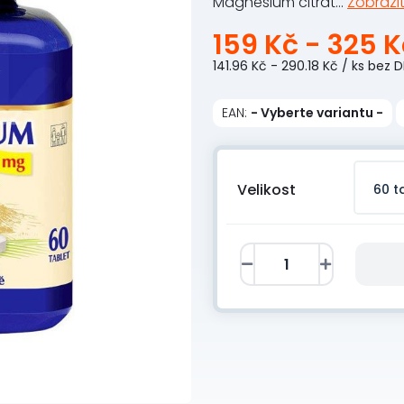
Magnesium citrát...
Zobrazit
159 Kč - 325 
141.96 Kč - 290.18 Kč
/ ks
bez D
EAN:
- Vyberte variantu -
Velikost
60 t