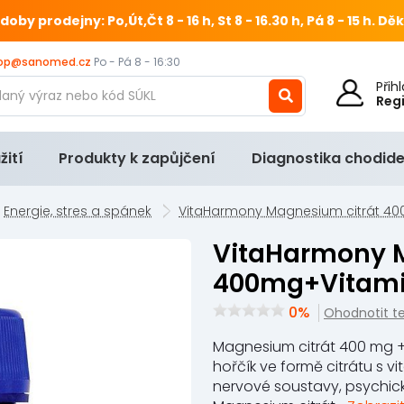
 prodejny: Po,Út,Čt 8 - 16 h, St 8 - 16.30 h, Pá 8 - 15 h.
Děk
op@sanomed.cz
Po - Pá 8 - 16:30
Při
Reg
žití
Produkty k zapůjčení
Diagnostika chodide
Energie, stres a spánek
VitaHarmony Magnesium citrát 4
VitaHarmony Magnesium citrát
400mg+Vitami
0%
Ohodnotit t
Magnesium citrát 400 mg +
hořčík ve formě citrátu s 
nervové soustavy, psychic