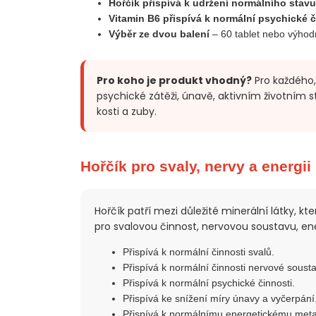
Hořčík přispívá k udržení normálního stavu
Vitamin B6 přispívá k normální psychické č
Výběr ze dvou balení
– 60 tablet nebo výhod
Pro koho je produkt vhodný?
Pro každého,
psychické zátěži, únavě, aktivním životním st
kosti a zuby.
Hořčík pro svaly, nervy a energii
Hořčík patří mezi důležité minerální látky, kt
pro svalovou činnost, nervovou soustavu, en
Přispívá k normální činnosti svalů.
Přispívá k normální činnosti nervové sousta
Přispívá k normální psychické činnosti.
Přispívá ke snížení míry únavy a vyčerpání
Přispívá k normálnímu energetickému met