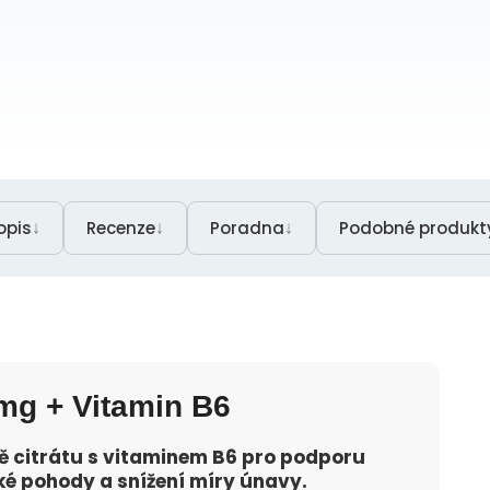
↓
↓
↓
opis
Recenze
Poradna
Podobné produkt
mg + Vitamin B6
mě citrátu s vitaminem B6 pro podporu
ké pohody a snížení míry únavy.