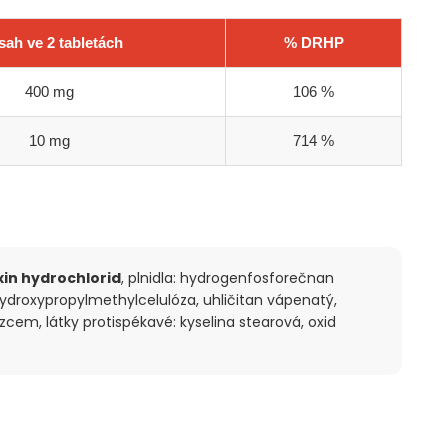
ah ve 2 tabletách
% DRHP
400 mg
106 %
10 mg
714 %
xin hydrochlorid
, plnidla: hydrogenfosforečnan
hydroxypropylmethylcelulóza, uhličitan vápenatý,
zcem, látky protispékavé: kyselina stearová, oxid