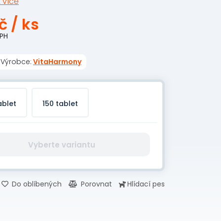
 více
Kč
/ ks
PH
Výrobce:
VitaHarmony
ablet
150 tablet
Vyberte variantu
Do oblíbených
Porovnat
Hlídací pes