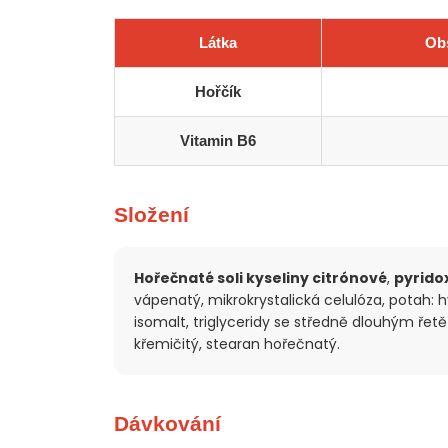
Látka
Obs
Hořčík
Vitamin B6
Složení
Hořečnaté soli kyseliny citrónové
,
pyrido
vápenatý, mikrokrystalická celulóza, potah: 
isomalt, triglyceridy se středně dlouhým řetě
křemičitý, stearan hořečnatý.
Dávkování