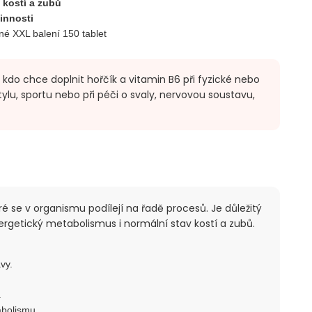
 kostí a zubů
innosti
né XXL balení 150 tablet
 kdo chce doplnit hořčík a vitamin B6 při fyzické nebo
ylu, sportu nebo při péči o svaly, nervovou soustavu,
eré se v organismu podílejí na řadě procesů. Je důležitý
ergetický metabolismus i normální stav kostí a zubů.
vy.
.
abolismu.