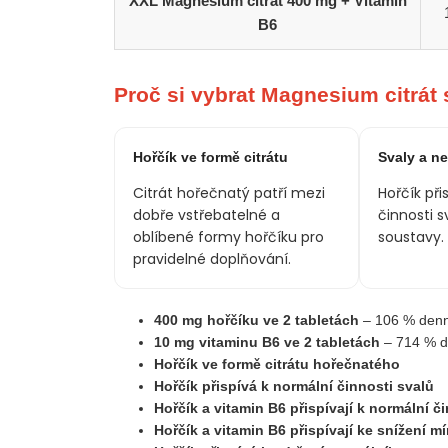
XXL Magnesium citrát 400 mg + Vitamin
B6
Proč si vybrat Magnesium citrát
Hořčík ve formě citrátu
Svaly a n
Citrát hořečnatý patří mezi
Hořčík při
dobře vstřebatelné a
činnosti s
oblíbené formy hořčíku pro
soustavy.
pravidelné doplňování.
400 mg hořčíku ve 2 tabletách
– 106 % denní
10 mg vitaminu B6 ve 2 tabletách
– 714 % de
Hořčík ve formě citrátu hořečnatého
Hořčík přispívá k normální činnosti svalů
Hořčík a vitamin B6 přispívají k normální 
Hořčík a vitamin B6 přispívají ke snížení m