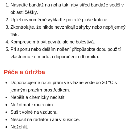
Nasaďte bandáž na nohu tak, aby střed bandáže seděl v
oblasti čéšky.
Úplet rovnoměrně vyhlaďte po celé ploše kolene.
Zkontrolujte, že nikde nevznikají záhyby nebo nepříjemný
tlak.
Komprese má být pevná, ale ne bolestivá.
Při sportu nebo delším nošení přizpůsobte dobu použití
vlastnímu komfortu a doporučení odborníka.
Péče a údržba
Doporučujeme ruční praní ve vlažné vodě do 30 °C s
jemným pracím prostředkem.
Nebělit a chemicky nečistit.
Neždímat kroucením.
Sušit volně na vzduchu.
Nesušit na radiátoru ani v sušičce.
Nežehlit.