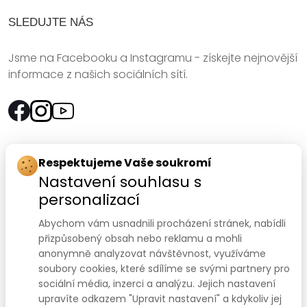
SLEDUJTE NÁS
Jsme na Facebooku a Instagramu - získejte nejnovější
informace z našich sociálních sítí.
Rychlý kontakt:
Respektujeme Vaše soukromí
Nastavení souhlasu s
SANOMED, spol. s r.o.
personalizací
Palackého třída 240/75
Abychom vám usnadnili procházení stránek, nabídli
612 00 Brno-Královo Pole
přizpůsobený obsah nebo reklamu a mohli
anonymně analyzovat návštěvnost, využíváme
Prodejna:
+420 541 422 911
,
+420 541 422 912
soubory cookies, které sdílíme se svými partnery pro
e-mail
:
prodejna@sanomed.cz
sociální média, inzerci a analýzu. Jejich nastavení
upravíte odkazem "Upravit nastavení" a kdykoliv jej