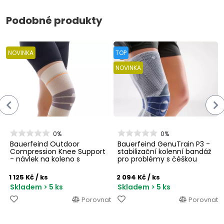
Podobné produkty
NOVINKA
TOP
NOVINKA
0%
0%
Bauerfeind Outdoor
Bauerfeind GenuTrain P3 -
Compression Knee Support
stabilizační kolenní bandáž
- návlek na koleno s
pro problémy s čéškou
merinem
1 125 Kč
/ ks
2 094 Kč
/ ks
Skladem > 5 ks
Skladem > 5 ks
Porovnat
Porovnat