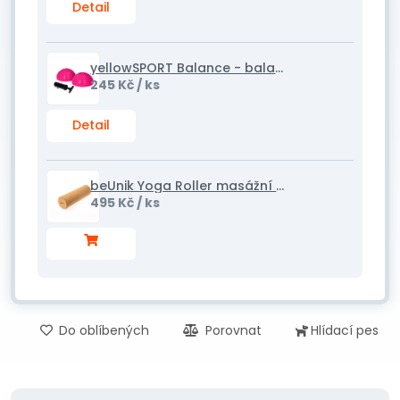
Detail
yellowSPORT Balance - balanční kopule, 2 ks s pumpičkou
245 Kč
/ ks
Detail
beUnik Yoga Roller masážní válec korkový, 30x10 cm
495 Kč
/ ks
Do oblíbených
Porovnat
Hlídací pes