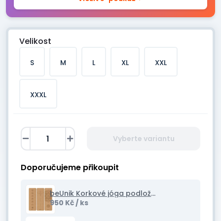
Velikost
S
M
L
XL
XXL
XXXL
Vyberte variantu
Doporučujeme přikoupit
beUnik Korkové jóga podložky
950 Kč
/ ks