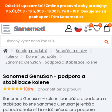
Důležité upozornění! Změna pracovní doby prodejny:
Po,Út,Čt 8 - 16 h, St 8 - 16.30 h, Pá 8 - 15 h.
Děkujeme za
pochopení Tým Sanomed.cz
0
0
0
MENU
Katalog produktů
Bandáže a ortézy
Koleno
Kolenní bandáže
Sanomed GenuSan - podpora a stabilizace kolene
Sanomed GenuSan - podpora a
stabilizace kolene
100%
Ohodnotit tento produkt
Sanomed Genusan – kolenní bandáž pro podporu a
stabilizaci kolene Sanomed Genusan je lehká a
pohodlná kolenní bandáž určená pro podporu