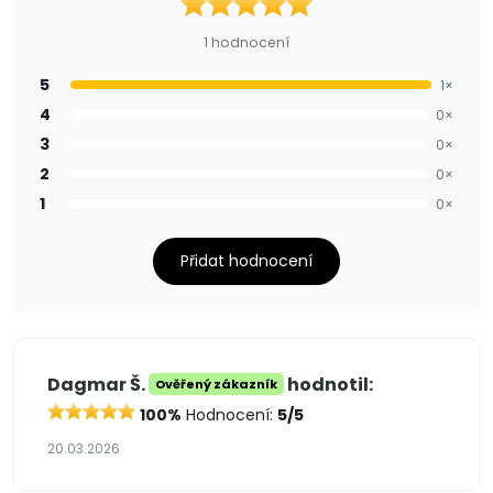
1 hodnocení
5
1×
4
0×
3
0×
2
0×
1
0×
Přidat hodnocení
Dagmar Š.
hodnotil:
Ověřený zákazník
100%
Hodnocení:
5/5
20.03.2026