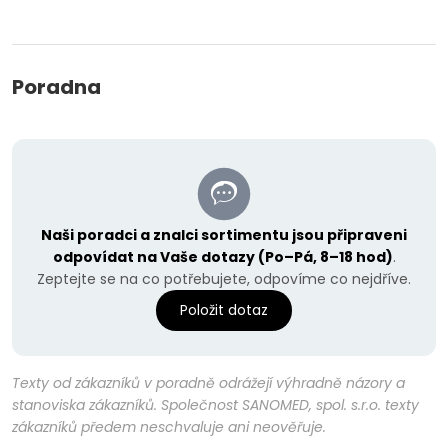
Poradna
Naši poradci a znalci sortimentu jsou připraveni
odpovídat na Vaše dotazy (Po–Pá, 8–18 hod)
.
Zeptejte se na co potřebujete, odpovíme co nejdříve.
Položit dotaz
Texty od zákazníků v poradně odrážejí výhradně názory a
stanoviska zákazníků. Společnost SANOMED, spol. s.r.o. texty
zákazníků předem neschvaluje ani neověřuje.