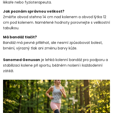
lékaře nebo fyzioterapeuta.
Jak poznám správnou velikost?
Změřte obvod stehna 14 cm nad kolenem a obvod lýtka 12
cm pod kolenem. Naměřené hodnoty porovnejte s velikostní
tabulkou.
Má bandáž tlačit?
Bandáž má pevně přiléhat, ale nesmí způsobovat bolest,
brnění, výrazný tlak ani změnu barvy kůže.
Sanomed Genusan
je lehká kolenní bandáž pro podporu a
stabilizaci kolene při sportu, běžném nošení i každodenní
zátěži.