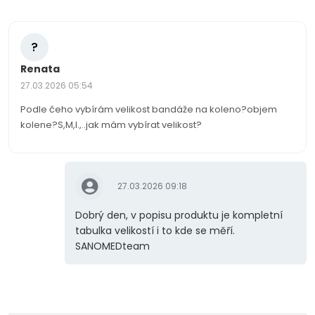
?
Renata
27.03.2026 05:54
Podle čeho vybírám velikost bandáže na koleno?objem
kolene?S,M,l.,..jak mám vybírat velikost?
27.03.2026 09:18
Dobrý den, v popisu produktu je kompletní
tabulka velikostí i to kde se měří.
SANOMEDteam