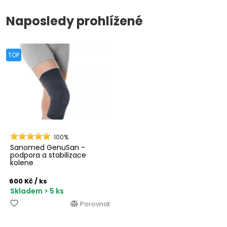
Naposledy prohlížené
TOP
100%
Sanomed GenuSan -
podpora a stabilizace
kolene
600 Kč
/ ks
Skladem > 5 ks
Porovnat