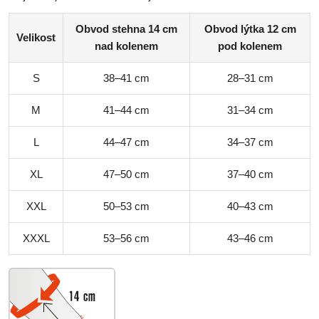
Obvod stehna 14 cm
Obvod lýtka 12 cm
Velikost
nad kolenem
pod kolenem
S
38–41 cm
28–31 cm
M
41–44 cm
31–34 cm
L
44–47 cm
34–37 cm
XL
47–50 cm
37–40 cm
XXL
50–53 cm
40–43 cm
XXXL
53–56 cm
43–46 cm