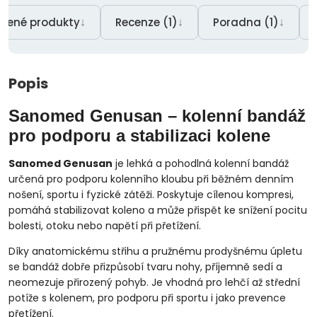
↓
↓
↓
čené produkty
Recenze (1)
Poradna (1)
Popis
Sanomed Genusan – kolenní bandáž
pro podporu a stabilizaci kolene
Sanomed Genusan
je lehká a pohodlná kolenní bandáž
určená pro podporu kolenního kloubu při běžném denním
nošení, sportu i fyzické zátěži. Poskytuje cílenou kompresi,
pomáhá stabilizovat koleno a může přispět ke snížení pocitu
bolesti, otoku nebo napětí při přetížení.
Díky anatomickému střihu a pružnému prodyšnému úpletu
se bandáž dobře přizpůsobí tvaru nohy, příjemně sedí a
neomezuje přirozený pohyb. Je vhodná pro lehčí až střední
potíže s kolenem, pro podporu při sportu i jako prevence
přetížení.