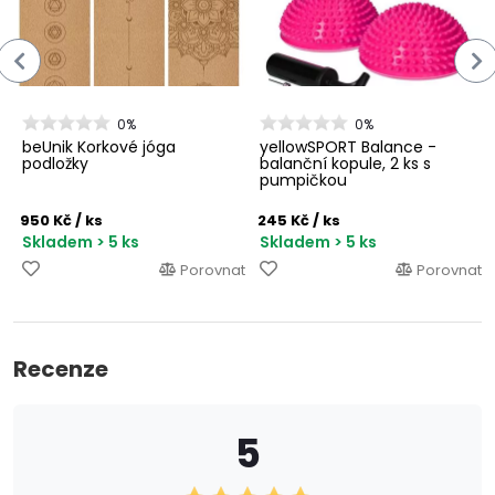
0%
0%
beUnik Korkové jóga
yellowSPORT Balance -
podložky
balanční kopule, 2 ks s
pumpičkou
950 Kč
/ ks
245 Kč
/ ks
Skladem > 5 ks
Skladem > 5 ks
Porovnat
Porovnat
Recenze
5