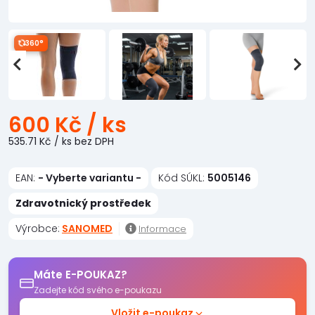
360°
600 Kč
/ ks
535.71 Kč
/ ks
bez DPH
EAN:
- Vyberte variantu -
Kód SÚKL:
5005146
Zdravotnický prostředek
Výrobce:
SANOMED
Informace
Máte E-POUKAZ?
Zadejte kód svého e-poukazu
Vložit e-poukaz