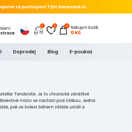
ujeme za pochopení Tým Sanomed.cz
0
0
0
Nákupní košík
hlášení
0 Kč
istrace
l
Doprodej
Blog
E-poukaz
atellar Tendonitis. Je to chronické zánětlivé
ty. Bolestivé místo se nachází pod čéškou. Jedná
átěže, pak se bolest během zátěže ustálí a