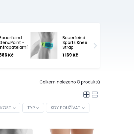
Bauerfeind
Bauerfeind
GenuPoint -
Sports Knee
infrapatelární
Strap
bandáž
podkolenní
886 Kč
1 169 Kč
páska
Celkem nalezeno
8
produktů
IKOST
TYP
KDY POUŽÍVAT