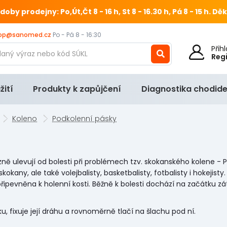
 prodejny: Po,Út,Čt 8 - 16 h, St 8 - 16.30 h, Pá 8 - 15 h.
Děk
op@sanomed.cz
Po - Pá 8 - 16:30
Při
Reg
žití
Produkty k zapůjčení
Diagnostika chodide
Koleno
Podkolenní pásky
zně ulevují od bolesti při problémech tzv. skokanského kolene - P
kokany, ale také volejbalisty, basketbalisty, fotbalisty i hokejis
 připevněna k holenní kosti. Běžně k bolesti dochází na začátku z
, fixuje její dráhu a rovnoměrně tlačí na šlachu pod ní.