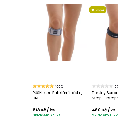
NOVINKA
100%
0
PUSH med Patellární páska,
DonJoy Surrou
UNI
Strap - infrap
613 Kč
/ ks
480 Kč
/ ks
Skladem > 5 ks
Skladem > 5 k