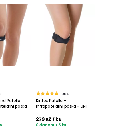
%
100%
nd Patella
Kintex Patella -
atelární páska
infrapatelární páska - UNI
279 Kč
/ ks
s
Skladem < 5 ks