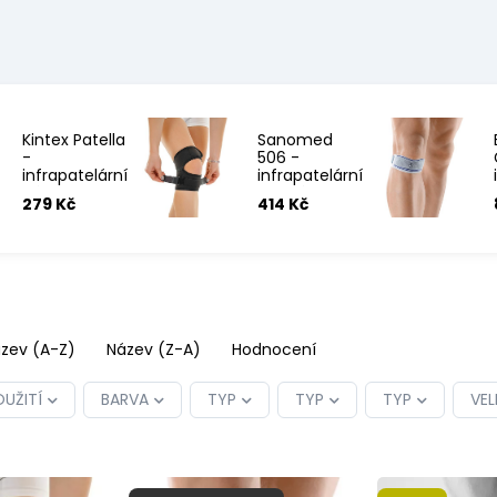
Kintex Patella
Sanomed
-
506 -
infrapatelární
infrapatelární
páska - UNI
bandáž
279 Kč
414 Kč
zev (A-Z)
Název (Z-A)
Hodnocení
OUŽITÍ
BARVA
TYP
TYP
TYP
VEL